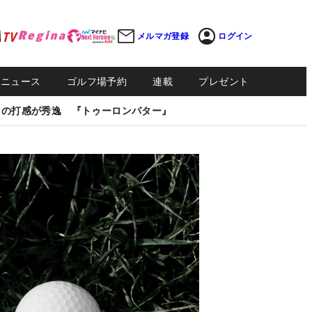
メルマガ登録
ログイン
Sニュース
ゴルフ場予約
連載
プレゼント
しの打感が秀逸 『トゥーロンパター』