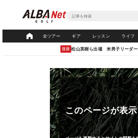
全ツアー
ギア
レッスン
ライフ
松山英樹ら出場 米男子リーダー
注目
このページが表示