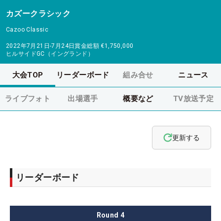
カズークラシック
Cazoo Classic
2022年7月21日-7月24日
賞金総額
€1,750,000
ヒルサイドGC（イングランド）
大会TOP
リーダーボード
組み合せ
ニュース
ライブフォト
出場選手
概要など
TV放送予定
更新する
リーダーボード
Round
4