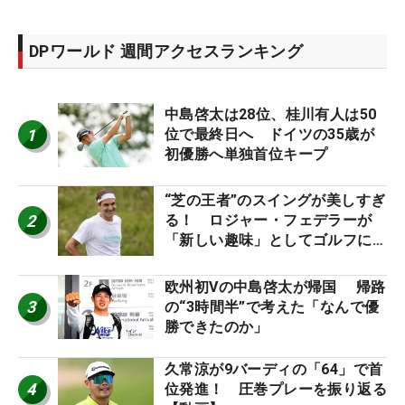
DPワールド 週間アクセスランキング
中島啓太は28位、桂川有人は50
1
位で最終日へ ドイツの35歳が
初優勝へ単独首位キープ
“芝の王者”のスイングが美しすぎ
2
る！ ロジャー・フェデラーが
「新しい趣味」としてゴルフに挑
戦中！
欧州初Vの中島啓太が帰国 帰路
3
の“3時間半”で考えた「なんで優
勝できたのか」
久常涼が9バーディの「64」で首
4
位発進！ 圧巻プレーを振り返る