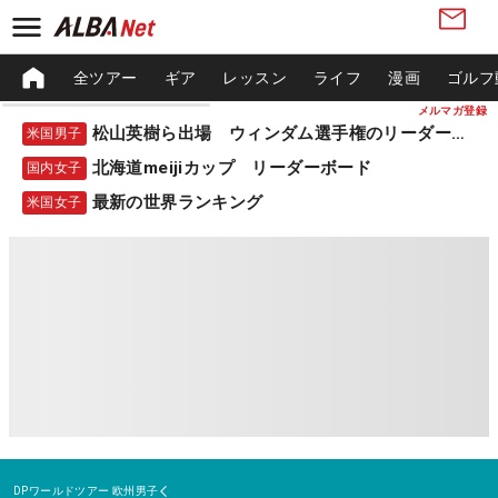
全ツアー
ギア
レッスン
ライフ
漫画
ゴルフ
メルマガ登録
松山英樹ら出場 ウィンダム選手権のリーダーボード
米国男子
北海道meijiカップ リーダーボード
国内女子
最新の世界ランキング
米国女子
DPワールドツアー
欧州男子