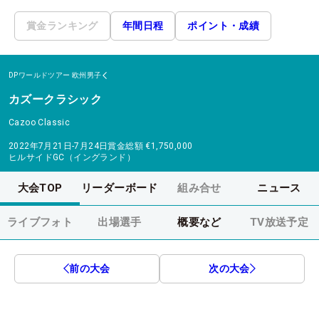
賞金ランキング
年間日程
ポイント・成績
DPワールドツアー
欧州男子
カズークラシック
Cazoo Classic
2022年7月21日-7月24日
賞金総額
€1,750,000
ヒルサイドGC（イングランド）
大会TOP
リーダーボード
組み合せ
ニュース
ライブフォト
出場選手
概要など
TV放送予定
前の大会
次の大会