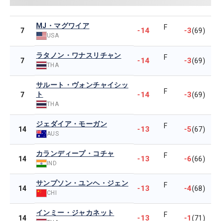
MJ・マグワイア
F
-14
-3
7
(69)
USA
ラタノン・ワナスリチャン
F
-14
-3
7
(69)
THA
サルート・ヴォンチャイシッ
F
ト
-14
-3
7
(69)
THA
ジェダイア・モーガン
F
-13
-5
14
(67)
AUS
カランディープ・コチャ
F
-13
-6
14
(66)
IND
サンプソン・ユンヘ・ジェン
F
-13
-4
14
(68)
CHI
インミー・ジャカネット
F
-13
-1
14
(71)