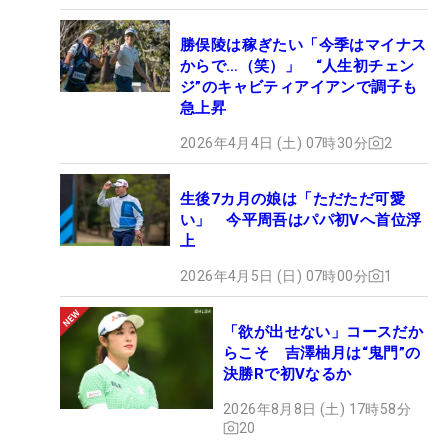
勝俣陵は稼ぎたい「今季はマイナス
からで…（笑）」 “人生初チェン
ジ”のキャビティアイアンで調子も
急上昇
2026年4月4日 (土) 07時30分
2
生後7カ月の娘は「ただただ可愛
い」 今平周吾はパパ初Vへ首位浮
上
2026年4月5日 (日) 07時00分
1
「欲が出せない」コースだか
らこそ 吉澤柚月は“鬼門”の
決勝Rで初Vなるか
2026年8月8日 (土) 17時58分
20