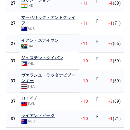
カリン・ジョシ
F
-11
-4
27
(68)
IND
マーベリック・アントクライ
F
フ
-11
-1
27
(71)
AUS
イアン・スナイマン
F
-11
-7
27
(65)
SAF
ジュスチン・クイバン
F
-10
-3
37
(69)
PHL
ヴァランユ・ラッタナピブー
F
ンキー
-10
-3
37
(69)
THA
ロ・イチ
F
-10
-3
37
(69)
TWN
ライアン・ピーク
F
-10
-1
37
(71)
AUS