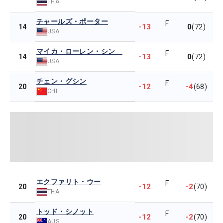
THA
チャールズ・ポーター
F
-13
0
14
(72)
USA
マイカ・ローレン・シン
F
-13
0
14
(72)
USA
チェン・グシン
F
-12
-4
20
(68)
CHI
エクファリト・ウー
F
-12
-2
20
(70)
THA
トッド・シノット
F
-12
-2
20
(70)
AUS