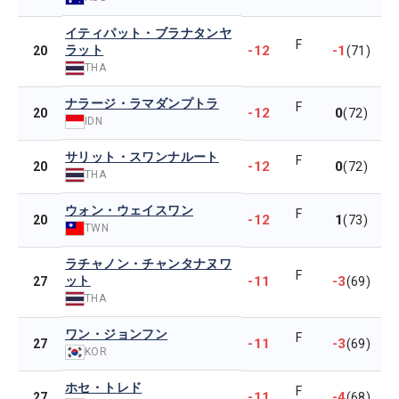
イティパット・ブラナタンヤ
F
ラット
-12
-1
20
(71)
THA
ナラージ・ラマダンプトラ
F
-12
0
20
(72)
IDN
サリット・スワンナルート
F
-12
0
20
(72)
THA
ウォン・ウェイスワン
F
-12
1
20
(73)
TWN
ラチャノン・チャンタナヌワ
F
ット
-11
-3
27
(69)
THA
ワン・ジョンフン
F
-11
-3
27
(69)
KOR
ホセ・トレド
F
-11
-4
27
(68)