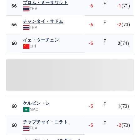
プロム・ミーサワット
F
-6
-1
56
(71)
THA
チャンタイ・サドム
F
-6
-2
56
(70)
THA
イェ・ウーチェン
F
-5
2
60
(74)
CHI
ケルビン・シ
F
-5
1
60
(73)
MAC
チャプチャイ・ニラト
F
-5
-2
60
(70)
THA