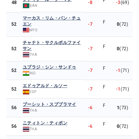
F
-8
-3
48
(69)
BAN
マーカス・リム・パン・チュ
F
エン
-7
0
52
(72)
MYS
チャナト・サクルポルファイ
F
サン
-7
0
52
(72)
THA
ユブラジ・シン・サンドゥ
F
-7
-1
52
(71)
IND
エドゥアルド・ルソー
F
-7
-1
52
(71)
ESP
プーシット・スププラマイ
F
-6
1
56
(73)
THA
ニティトン・ティポン
F
-6
0
56
(72)
THA