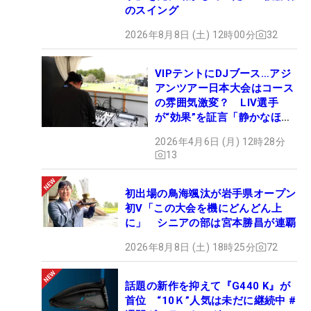
のスイング
2026年8月8日 (土) 12時00分
32
VIPテントにDJブース…アジ
アンツアー日本大会はコース
の雰囲気激変？ LIV選手
が“効果”を証言「静かなほう
が…」
2026年4月6日 (月) 12時28分
13
初出場の鳥海颯汰が岩手県オープン
初V「この大会を機にどんどん上
に」 シニアの部は宮本勝昌が連覇
2026年8月8日 (土) 18時25分
72
話題の新作を抑えて『G440 K』が
首位 “10Ｋ”人気は未だに継続中 #