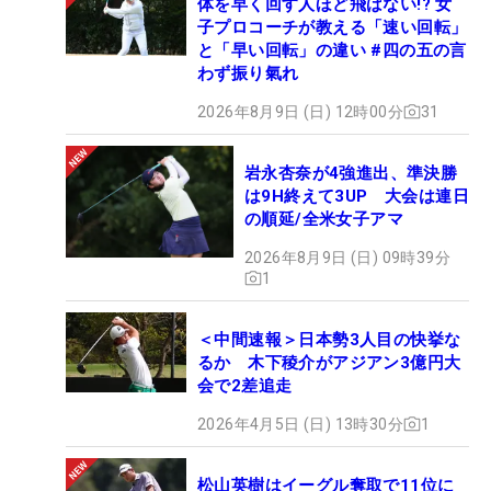
体を早く回す人ほど飛ばない!? 女
子プロコーチが教える「速い回転」
と「早い回転」の違い #四の五の言
わず振り氣れ
2026年8月9日 (日) 12時00分
31
岩永杏奈が4強進出、準決勝
は9H終えて3UP 大会は連日
の順延/全米女子アマ
2026年8月9日 (日) 09時39分
1
＜中間速報＞日本勢3人目の快挙な
るか 木下稜介がアジアン3億円大
会で2差追走
2026年4月5日 (日) 13時30分
1
松山英樹はイーグル奪取で11位に