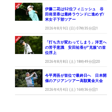
伊藤二花は52位フィニッシュ 谷
田侑里香は最終ラウンドに進めず/
米女子下部ツアー
2026年8月9日 (日) 07時35分
1
「打ち方が変わってしまう」洋芝へ
の苦手意識 安田祐香が“克服”の首
位浮上
2026年8月8日 (土) 18時49分
20
今平周吾が首位で最終日へ 日本開
催のアジアンツアー高額賞金大会
2026年4月4日 (土) 16時36分
1