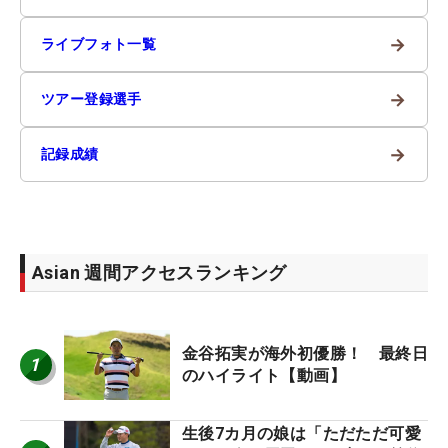
→
ライブフォト一覧
→
ツアー登録選手
→
記録成績
Asian 週間アクセスランキング
金谷拓実が海外初優勝！ 最終日
1
のハイライト【動画】
生後7カ月の娘は「ただただ可愛