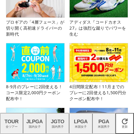
プロギアの「4層フェース」が
アディダス『コードカオス
切り開く高初速ドライバーの
27』は強烈な蹴りでパワーを
新時代
生む
8-9月のプレーに2回使える！
4日間限定配布！11月までの
コース限定2,000円クーポン
プレーに2回使える1,500円分
配布中！
クーポン配布中！
TOUR
JLPGA
JGTO
LPGA
PGA
閉じる
全ツアー
国内女子
国内男子
米国女子
米国男子
更新