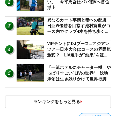
2
い」 今平周吾はパパ初Vへ首位
浮上
異なるカート事情と妻への配慮
3
日亜W優勝を目指す池村寛世がコ
ース内でクラブ4本を持ち歩く理
由【現地記者コラム】
VIPテントにDJブース…アジアン
4
ツアー日本大会はコースの雰囲気
激変？ LIV選手が“効果”を証言
「静かなほうが…」
「一流ホテルにチャーター機」や
5
っぱりすごい“LIVの世界” 浅地
洋佑は生き残りかけて世界行脚
ランキングをもっと見る