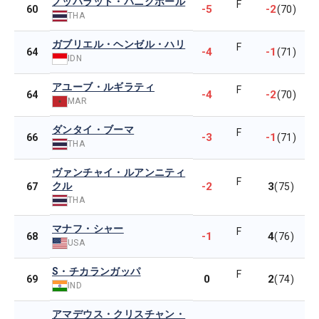
ノッパラット・パニクホール
F
-5
-2
60
(70)
THA
ガブリエル・ヘンゼル・ハリ
F
-4
-1
64
(71)
IDN
アユーブ・ルギラティ
F
-4
-2
64
(70)
MAR
ダンタイ・ブーマ
F
-3
-1
66
(71)
THA
ヴァンチャイ・ルアンニティ
F
クル
-2
3
67
(75)
THA
マナフ・シャー
F
-1
4
68
(76)
USA
S・チカランガッパ
F
0
2
69
(74)
IND
アマデウス・クリスチャン・