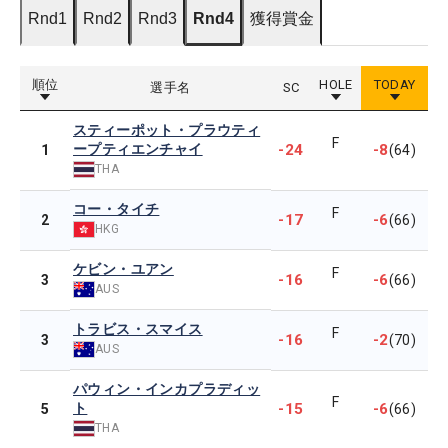
Rnd1
Rnd2
Rnd3
Rnd4
獲得賞金
順位
HOLE
TODAY
選手名
SC
スティーポット・プラウティ
F
ープティエンチャイ
-24
-8
1
(64)
THA
コー・タイチ
F
-17
-6
2
(66)
HKG
ケビン・ユアン
F
-16
-6
3
(66)
AUS
トラビス・スマイス
F
-16
-2
3
(70)
AUS
パウィン・インカプラディッ
F
ト
-15
-6
5
(66)
THA