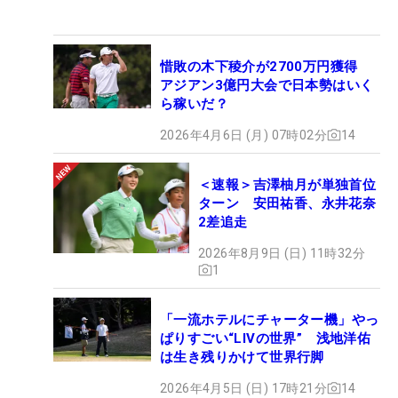
惜敗の木下稜介が2700万円獲得
アジアン3億円大会で日本勢はいく
ら稼いだ？
2026年4月6日 (月) 07時02分
14
＜速報＞吉澤柚月が単独首位
ターン 安田祐香、永井花奈
2差追走
2026年8月9日 (日) 11時32分
1
「一流ホテルにチャーター機」やっ
ぱりすごい“LIVの世界” 浅地洋佑
は生き残りかけて世界行脚
2026年4月5日 (日) 17時21分
14