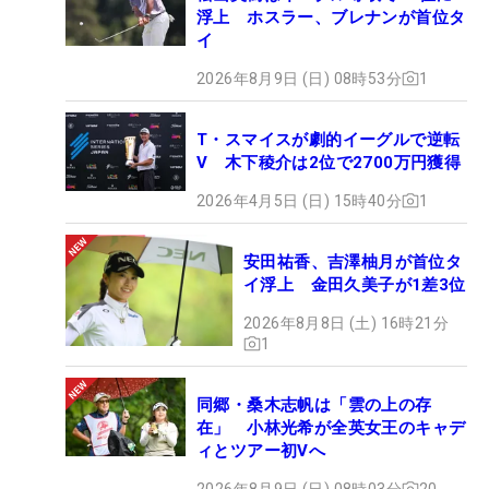
浮上 ホスラー、ブレナンが首位タ
イ
2026年8月9日 (日) 08時53分
1
T・スマイスが劇的イーグルで逆転
V 木下稜介は2位で2700万円獲得
2026年4月5日 (日) 15時40分
1
安田祐香、吉澤柚月が首位タ
イ浮上 金田久美子が1差3位
2026年8月8日 (土) 16時21分
1
同郷・桑木志帆は「雲の上の存
在」 小林光希が全英女王のキャデ
ィとツアー初Vへ
2026年8月9日 (日) 08時03分
20