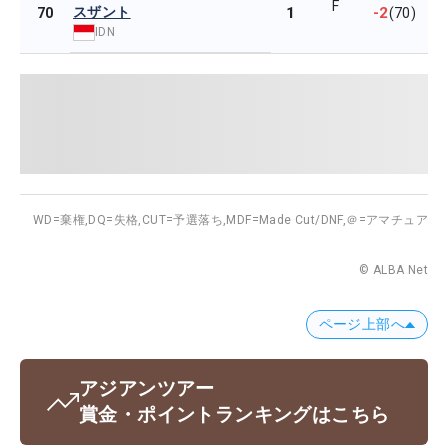
F
スザント
1
-2
70
(70)
IDN
WD=棄権,
DQ=失格,
CUT=予選落ち,
MDF=Made Cut/DNF,
＠=アマチュア
© ALBA Net
ページ上部へ
アジアンツアー
賞金・ポイントランキングはこちら