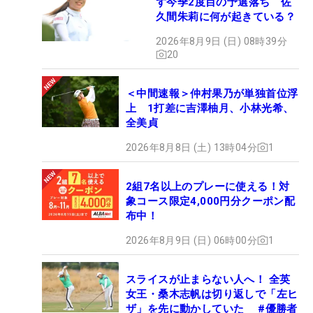
ず今季2度目の予選落ち 佐
久間朱莉に何が起きている？
2026年8月9日 (日) 08時39分
20
＜中間速報＞仲村果乃が単独首位浮
上 1打差に吉澤柚月、小林光希、
全美貞
2026年8月8日 (土) 13時04分
1
2組7名以上のプレーに使える！対
象コース限定4,000円分クーポン配
布中！
2026年8月9日 (日) 06時00分
1
スライスが止まらない人へ！ 全英
女王・桑木志帆は切り返しで「左ヒ
ザ」を先に動かしていた #優勝者