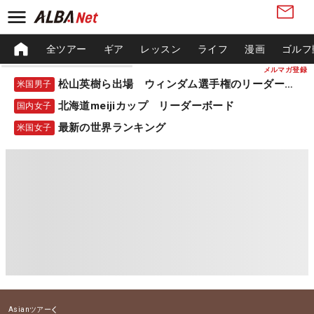
全ツアー
ギア
レッスン
ライフ
漫画
ゴルフ
メルマガ登録
松山英樹ら出場 ウィンダム選手権のリーダーボード
米国男子
北海道meijiカップ リーダーボード
国内女子
最新の世界ランキング
米国女子
Asianツアー