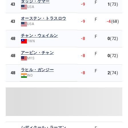
ダッジ・ケマー
F
-9
1
43
(73)
USA
オーステン・トラスロウ
F
-9
-4
43
(68)
USA
チャン・ウェイルン
F
-8
0
48
(72)
TWN
アービン・チャン
F
-8
0
48
(72)
MYS
ラヒル・ガンジー
F
-8
2
48
(74)
IND
シディクール・ラーマン