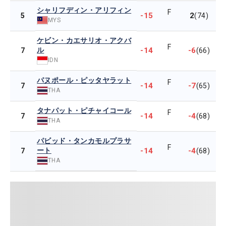
シャリフディン・アリフィン
F
-15
2
5
(74)
MYS
ケビン・カエサリオ・アクバ
F
ル
-14
-6
7
(66)
IDN
パヌポール・ピッタヤラット
F
-14
-7
7
(65)
THA
タナパット・ピチャイコール
F
-14
-4
7
(68)
THA
パビッド・タンカモルプラサ
F
ート
-14
-4
7
(68)
THA