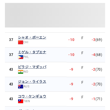
シャオ・ボーエン
F
-10
-3
37
(69)
CHI
ミゲル・タブエナ
F
-10
-4
37
(68)
PHL
ビラジ・マダッパ
F
-9
-2
43
(70)
IND
ジョン・ライラス
F
-9
-2
43
(70)
AUS
コウ・ケンギョウ
F
-9
-1
43
(71)
TWN