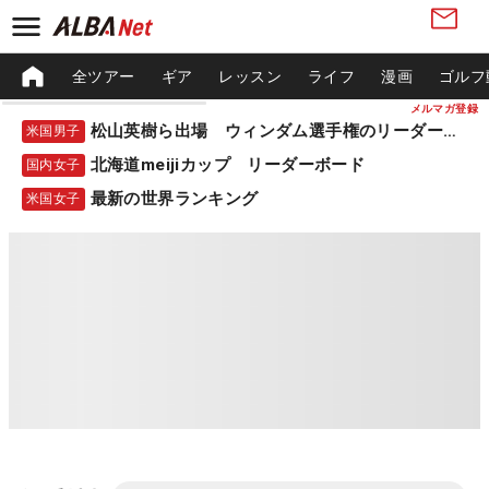
全ツアー
ギア
レッスン
ライフ
漫画
ゴルフ
メルマガ登録
松山英樹ら出場 ウィンダム選手権のリーダーボード
米国男子
北海道meijiカップ リーダーボード
国内女子
最新の世界ランキング
米国女子