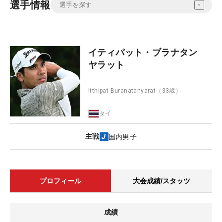
選手情報
イティパット・ブラナタン
ヤラット
Itthipat Buranatanyarat
（33歳）
タイ
主戦
国内男子
プロフィール
大会成績/スタッツ
成績