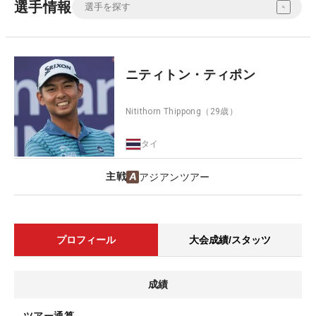
選手情報
ニティトン・ティポン
Nitithorn Thippong
（29歳）
タイ
主戦
アジアンツアー
プロフィール
大会成績/スタッツ
成績