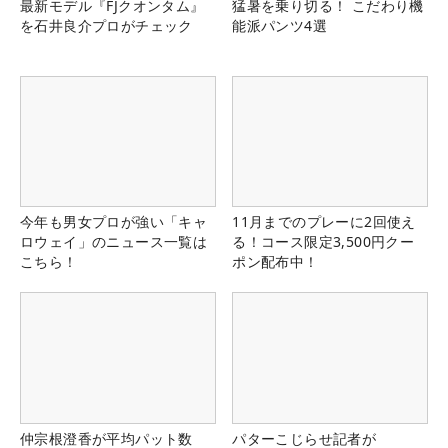
最新モデル『FJクオンタム』
猛暑を乗り切る！ こだわり機
を石井良介プロがチェック
能派パンツ4選
今年も男女プロが強い「キャ
11月までのプレーに2回使え
ロウェイ」のニュース一覧は
る！コース限定3,500円クー
こちら！
ポン配布中！
仲宗根澄香が平均パット数
パターこじらせ記者が