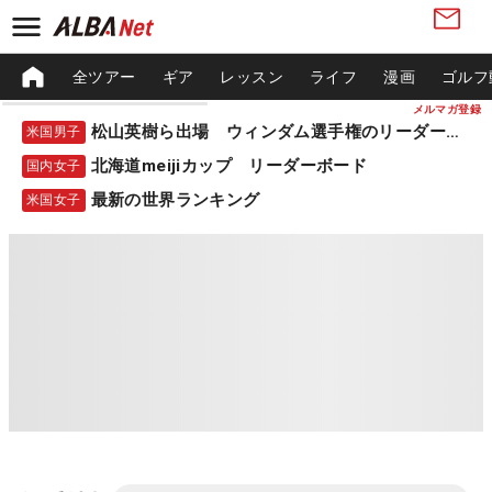
全ツアー
ギア
レッスン
ライフ
漫画
ゴルフ
メルマガ登録
松山英樹ら出場 ウィンダム選手権のリーダーボード
米国男子
北海道meijiカップ リーダーボード
国内女子
最新の世界ランキング
米国女子