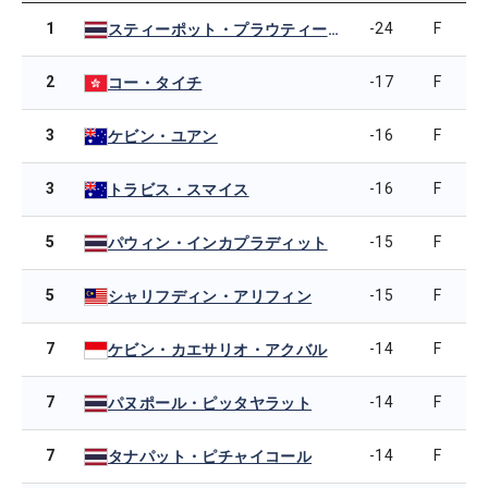
1
-24
F
スティーポット・プラウティープティエンチャイ
2
-17
F
コー・タイチ
3
-16
F
ケビン・ユアン
3
-16
F
トラビス・スマイス
5
-15
F
パウィン・インカプラディット
5
-15
F
シャリフディン・アリフィン
7
-14
F
ケビン・カエサリオ・アクバル
7
-14
F
パヌポール・ピッタヤラット
7
-14
F
タナパット・ピチャイコール