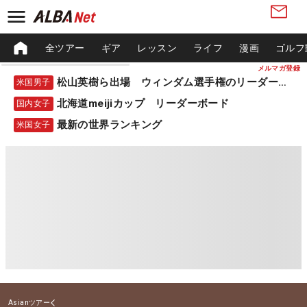
全ツアー
ギア
レッスン
ライフ
漫画
ゴルフ
メルマガ登録
松山英樹ら出場 ウィンダム選手権のリーダーボード
米国男子
北海道meijiカップ リーダーボード
国内女子
最新の世界ランキング
米国女子
Asianツアー