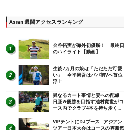
Asian 週間アクセスランキング
金谷拓実が海外初優勝！ 最終日
1
のハイライト【動画】
生後7カ月の娘は「ただただ可愛
2
い」 今平周吾はパパ初Vへ首位
浮上
異なるカート事情と妻への配慮
3
日亜W優勝を目指す池村寛世がコ
ース内でクラブ4本を持ち歩く理
由【現地記者コラム】
VIPテントにDJブース…アジアン
4
ツアー日本大会はコースの雰囲気