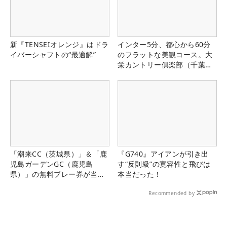
新『TENSEIオレンジ』はドラ
インター5分、都心から60分
イバーシャフトの“最適解”
のフラットな美観コース。大
栄カントリー俱楽部（千葉
県）
「潮来CC（茨城県）」＆「鹿
『G740』アイアンが引き出
児島ガーデンGC（鹿児島
す“反則級”の寛容性と飛びは
県）」の無料プレー券が当た
本当だった！
る！！
Recommended by