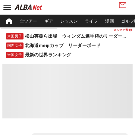
全ツアー
ギア
レッスン
ライフ
漫画
ゴルフ
メルマガ登録
松山英樹ら出場 ウィンダム選手権のリーダーボード
米国男子
北海道meijiカップ リーダーボード
国内女子
最新の世界ランキング
米国女子