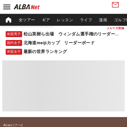
全ツアー
ギア
レッスン
ライフ
漫画
ゴルフ
メルマガ登録
松山英樹ら出場 ウィンダム選手権のリーダーボード
米国男子
北海道meijiカップ リーダーボード
国内女子
最新の世界ランキング
米国女子
Asianツアー