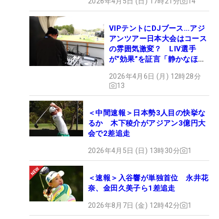
2026年4月5日 (日) 17時21分
14
VIPテントにDJブース…アジ
アンツアー日本大会はコース
の雰囲気激変？ LIV選手
が“効果”を証言「静かなほう
が…」
2026年4月6日 (月) 12時28分
13
＜中間速報＞日本勢3人目の快挙な
るか 木下稜介がアジアン3億円大
会で2差追走
2026年4月5日 (日) 13時30分
1
＜速報＞入谷響が単独首位 永井花
奈、金田久美子ら1差追走
2026年8月7日 (金) 12時42分
1