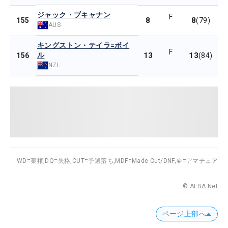
ジャック・ブキャナン
F
8
8
155
(79)
AUS
キングストン・テイラ=ボイ
F
ル
13
13
156
(84)
NZL
WD=棄権,
DQ=失格,
CUT=予選落ち,
MDF=Made Cut/DNF,
＠=アマチュア
© ALBA Net
ページ上部へ