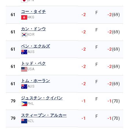
コー・タイチ
F
-2
-2
61
(69)
HKG
カン・ドンウ
F
-2
-2
61
(69)
KOR
ベン・エクルズ
F
-2
-2
61
(69)
AUS
トッド・ペク
F
-2
-2
61
(69)
USA
トム・ホーラン
F
-2
-2
61
(69)
AUS
ジュスチン・クイバン
F
-1
-1
79
(70)
PHL
スティーブン・アルカー
F
-1
-1
79
(70)
NZL