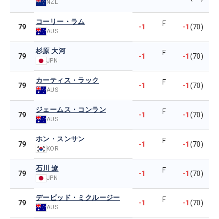
NZL
コーリー・ラム
F
-1
-1
79
(70)
AUS
杉原 大河
F
-1
-1
79
(70)
JPN
カーティス・ラック
F
-1
-1
79
(70)
AUS
ジェームス・コンラン
F
-1
-1
79
(70)
AUS
ホン・スンサン
F
-1
-1
79
(70)
KOR
石川 遼
F
-1
-1
79
(70)
JPN
デービッド・ミクルージー
F
-1
-1
79
(70)
AUS