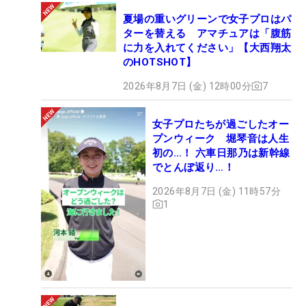
夏場の重いグリーンで女子プロはパ
ターを替える アマチュアは「腹筋
に力を入れてください」【大西翔太
のHOTSHOT】
2026年8月7日 (金) 12時00分
7
女子プロたちが過ごしたオー
プンウィーク 堀琴音は人生
初の…！ 六車日那乃は新幹線
でとんぼ返り…！
2026年8月7日 (金) 11時57分
1