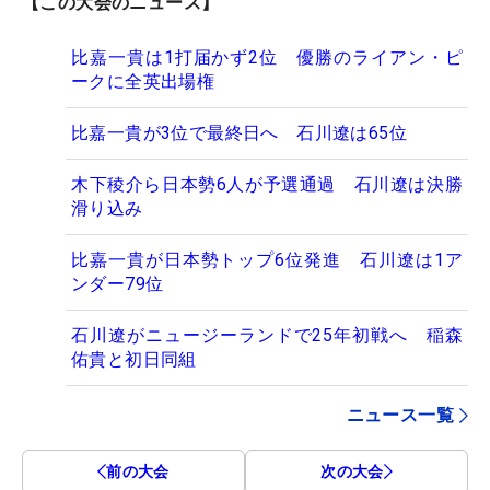
【この大会のニュース】
比嘉一貴は1打届かず2位 優勝のライアン・ピ
ークに全英出場権
比嘉一貴が3位で最終日へ 石川遼は65位
木下稜介ら日本勢6人が予選通過 石川遼は決勝
滑り込み
比嘉一貴が日本勢トップ6位発進 石川遼は1ア
ンダー79位
石川遼がニュージーランドで25年初戦へ 稲森
佑貴と初日同組
ニュース一覧
前の大会
次の大会