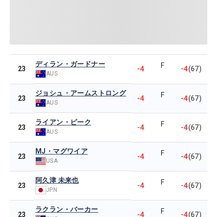
ディラン・ガードナー
F
-4
-4
23
(67)
AUS
ジョシュ・アームストロング
F
-4
-4
23
(67)
AUS
ライアン・ピーク
F
-4
-4
23
(67)
AUS
MJ・マグワイア
F
-4
-4
23
(67)
USA
阿久津 未来也
F
-4
-4
23
(67)
JPN
ラクラン・バーカー
F
-4
-4
23
(67)