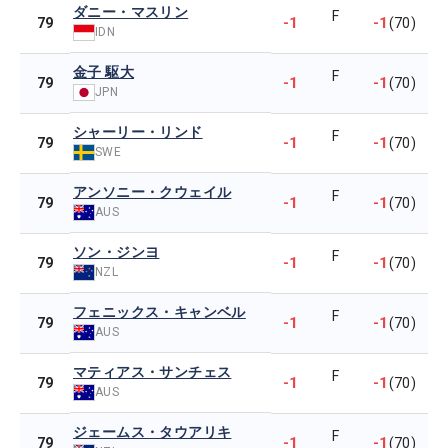
ダニー・マスリン
F
-1
-1
79
(70)
IDN
金子 駆大
F
-1
-1
79
(70)
JPN
シャーリー・リンド
F
-1
-1
79
(70)
SWE
アンソニー・クウェイル
F
-1
-1
79
(70)
AUS
ソン・ジンヨ
F
-1
-1
79
(70)
NZL
フェニックス・キャンベル
F
-1
-1
79
(70)
AUS
マティアス・サンチェス
F
-1
-1
79
(70)
AUS
ジェームス・タウアリキ
F
-1
-1
79
(70)