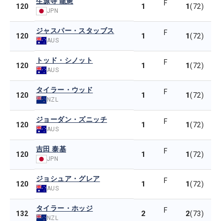
生源寺 龍憲
F
1
1
120
(72)
JPN
ジャスパー・スタッブス
F
1
1
120
(72)
AUS
トッド・シノット
F
1
1
120
(72)
AUS
タイラー・ウッド
F
1
1
120
(72)
NZL
ジョーダン・ズニッチ
F
1
1
120
(72)
AUS
吉田 泰基
F
1
1
120
(72)
JPN
ジョシュア・グレア
F
1
1
120
(72)
AUS
タイラー・ホッジ
F
2
2
132
(73)
NZL