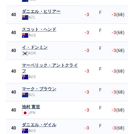
ダニエル・ヒリアー
F
-3
-3
40
(68)
NZL
スコット・ヘンド
F
-3
-3
40
(68)
AUS
イ・ドンミン
F
-3
-3
40
(68)
KOR
マーベリック・アントクライ
F
フ
-3
-3
40
(68)
AUS
マーク・ブラウン
F
-3
-3
40
(68)
NZL
池村 寛世
F
-3
-3
40
(68)
JPN
ダニエル・ゲイル
F
-3
-3
40
(68)
AUS