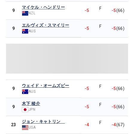
マイケル・ヘンドリー
F
-5
-5
9
(66)
NZL
エルヴィズ・スマイリー
F
-5
-5
9
(66)
AUS
ウェイド・オームズビー
F
-5
-5
9
(66)
AUS
木下 稜介
F
-5
-5
9
(66)
JPN
ジョン・キャトリン
F
-4
-4
23
(67)
USA