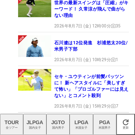
世界の最新スイングは「圧縮」がキ
ーワード！ 久常涼が飛んで曲がら
ない理由
2026年8月7日 (金) 12時00分
35
石川遼は12位発進 杉浦悠太20位/
米男子下部
2026年8月7日 (金) 10時29分
1
セキ・ユウティンが前髪パッツン
に！ 新ヘアスタイルに「美しすぎ
て怖い」「プロゴルファーには見え
ない」とコメント殺到
2026年8月7日 (金) 15時29分
7
TOUR
JLPGA
JGTO
LPGA
PGA
閉じる
全ツアー
国内女子
国内男子
米国女子
米国男子
更新