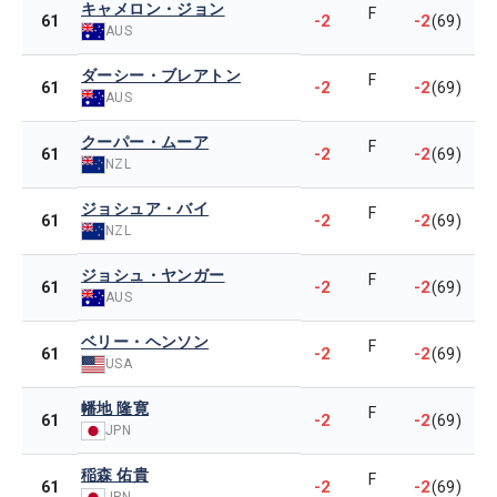
キャメロン・ジョン
F
-2
-2
61
(69)
AUS
ダーシー・ブレアトン
F
-2
-2
61
(69)
AUS
クーパー・ムーア
F
-2
-2
61
(69)
NZL
ジョシュア・バイ
F
-2
-2
61
(69)
NZL
ジョシュ・ヤンガー
F
-2
-2
61
(69)
AUS
ベリー・ヘンソン
F
-2
-2
61
(69)
USA
幡地 隆寛
F
-2
-2
61
(69)
JPN
稲森 佑貴
F
-2
-2
61
(69)
JPN