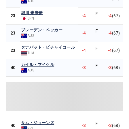
AUS
堀川 未来夢
F
-4
-4
23
(67)
JPN
ブレーデン・ベッカー
F
-4
-4
23
(67)
AUS
タナパット・ピチャイコール
F
-4
-4
23
(67)
THA
カイル・マイケル
F
-3
-3
40
(68)
AUS
サム・ジョーンズ
F
-3
-3
40
(68)
NZL