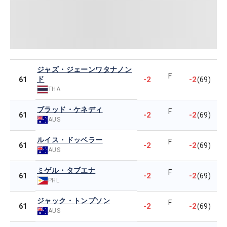
ジャズ・ジェーンワタナノン
F
ド
-2
-2
61
(69)
THA
ブラッド・ケネディ
F
-2
-2
61
(69)
AUS
ルイス・ドッベラー
F
-2
-2
61
(69)
AUS
ミゲル・タブエナ
F
-2
-2
61
(69)
PHL
ジャック・トンプソン
F
-2
-2
61
(69)
AUS