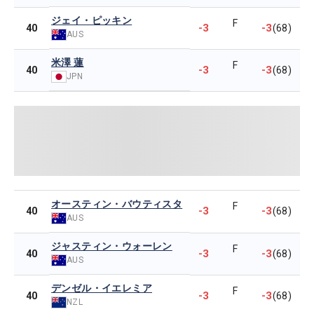
ジェイ・ピッキン
F
-3
-3
40
(68)
AUS
米澤 蓮
F
-3
-3
40
(68)
JPN
オースティン・バウティスタ
F
-3
-3
40
(68)
AUS
ジャスティン・ウォーレン
F
-3
-3
40
(68)
AUS
デンゼル・イエレミア
F
-3
-3
40
(68)
NZL