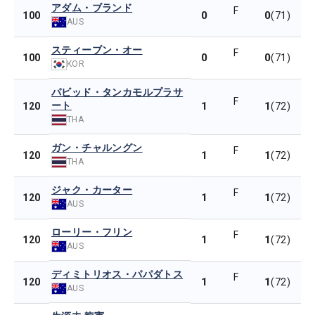
アダム・ブランド
F
0
0
100
(71)
AUS
スティーブン・オー
F
0
0
100
(71)
KOR
パビッド・タンカモルプラサ
F
ート
1
1
120
(72)
THA
ガン・チャルングン
F
1
1
120
(72)
THA
ジャク・カーター
F
1
1
120
(72)
AUS
ローリー・フリン
F
1
1
120
(72)
AUS
ディミトリオス・パパダトス
F
1
1
120
(72)
AUS