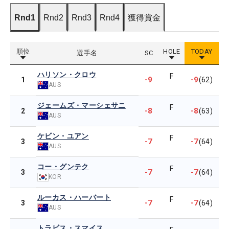
Rnd1
Rnd2
Rnd3
Rnd4
獲得賞金
順位
HOLE
TODAY
選手名
SC
ハリソン・クロウ
F
-9
-9
1
(62)
AUS
ジェームズ・マーシェサニ
F
-8
-8
2
(63)
AUS
ケビン・ユアン
F
-7
-7
3
(64)
AUS
コー・グンテク
F
-7
-7
3
(64)
KOR
ルーカス・ハーバート
F
-7
-7
3
(64)
AUS
トラビス・スマイス