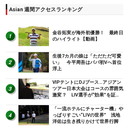
Asian 週間アクセスランキング
金谷拓実が海外初優勝！ 最終日
1
のハイライト【動画】
生後7カ月の娘は「ただただ可愛
2
い」 今平周吾はパパ初Vへ首位
浮上
VIPテントにDJブース…アジアン
3
ツアー日本大会はコースの雰囲気
激変？ LIV選手が“効果”を証言
「静かなほうが…」
「一流ホテルにチャーター機」や
4
っぱりすごい“LIVの世界” 浅地
洋佑は生き残りかけて世界行脚