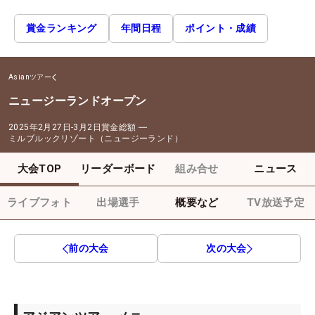
賞金ランキング
年間日程
ポイント・成績
Asianツアー
ニュージーランドオープン
2025年2月27日-3月2日
賞金総額
―
ミルブルックリゾート（ニュージーランド）
大会TOP
リーダーボード
組み合せ
ニュース
ライブフォト
出場選手
概要など
TV放送予定
前の大会
次の大会