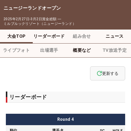
ニュージーランドオープン
2025年2月27日-3月2日
賞金総額
―
ミルブルックリゾート（ニュージーランド）
大会TOP
リーダーボード
組み合せ
ニュース
ライブフォト
出場選手
概要など
TV放送予定
更新する
リーダーボード
Round
4
順位
選手名
SC
HOLE