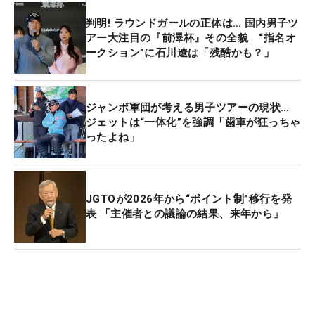
選会を兼ねており、有資格者を除いて最上位の選手
判明! ラウンドガールの正体は… 国内男子ツ
に全英出場権が与えられる。
アー大注目の『前澤杯』その全貌 “指名オ
ークション”に石川遼は「残酷かも？」
ジャンボ軍団が考える男子ツアーの現状…
ジェットは“一体化”を強調「歯車が狂っちゃ
ったよね」
JGTOが2026年から“ポイント制”移行を発
表 「主催者との議論の結果、来年から」