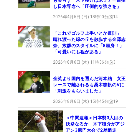
も実らず 木下稜介は米ツアー目指
し日本専念へ「圧倒的な強さを」
2026年4月5日 (日) 18時00分
14
「これでゴルフ上手いとか反則」
晴れ渡った緑の丘を散歩する金澤志
奈、抜群のスタイルに「8頭身！」
「可愛いにも程がある」
2026年8月6日 (木) 11時36分
3
全英より国内を選んだ河本結 女王
レースで離されるも桑木志帆のVに
「刺激をもらいました」
2026年8月6日 (木) 15時45分
19
＜中間速報＞日本勢3人目の
快挙なるか 木下稜介がアジ
アン3億円大会で2差追走