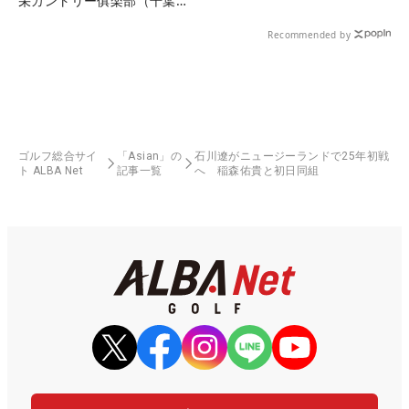
栄カントリー俱楽部（千葉
県）
Recommended by
ゴルフ総合サイ
「Asian」の
石川遼がニュージーランドで25年初戦
ト ALBA Net
記事一覧
へ 稲森佑貴と初日同組