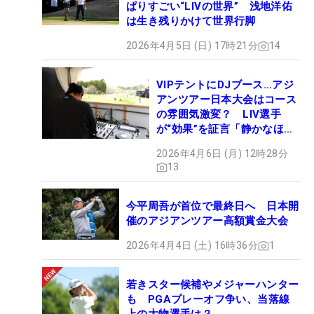
ぱりすごい“LIVの世界” 浅地洋佑
は生き残りかけて世界行脚
2026年4月5日 (日) 17時21分
14
VIPテントにDJブース…アジ
アンツアー日本大会はコース
の雰囲気激変？ LIV選手
が“効果”を証言「静かなほう
が…」
2026年4月6日 (月) 12時28分
13
今平周吾が首位で最終日へ 日本開
催のアジアンツアー高額賞金大会
2026年4月4日 (土) 16時36分
1
若きスター候補やメジャーハンター
も PGAプレーオフ争い、当落線