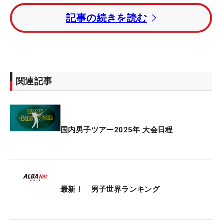
記事の続きを読む
開催に先立ち、初日の組み合わせが発表された。大
会初出場の石川遼は稲森佑貴と同組で、現地時間午
後1時2分に1番からティオフする。2025年の初戦で
幸先の良いスタートを切りたい。
関連記事
昨年大会でプロ初優勝を挙げた幡地隆寛は、阿久津
未来也とのペアリング。比嘉一貴は木下稜介と同組
になった。
国内男子ツアー2025年 大会日程
国内男子ツアー（JGTO）には20枠が設けられてお
り、トッド・ペク（米国）と日本勢19人がエントリ
ー。アジアンツアーの出場資格で参戦する比嘉と村
上拓海を合わせて、計21人の日本勢がしのぎを削
最新！ 男子世界ランキング
る。
今大会は7月の海外メジャー「全英オープン」の予