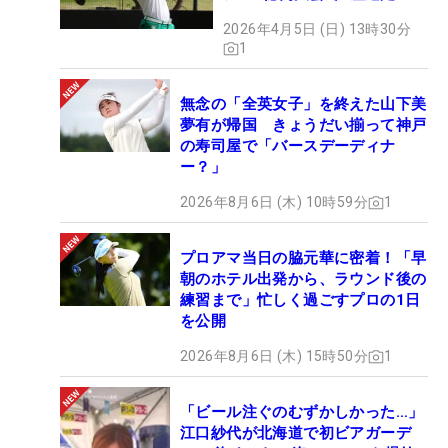
2026年4月5日 (日) 13時30分
1
無念の「全英女子」を終えた山下美
夢有が帰国 きょうだい揃って神戸
の寿司屋で「バースデーディナ
ー？」
2026年8月6日 (木) 10時59分
1
プロアマ当日の脇元華に密着！「早
朝のホテル出発から、ラウンド後の
練習まで」忙しく過ごすプロの1日
を公開
2026年8月6日 (木) 15時50分
1
「ビール注ぐのむずかしかった…」
江口紗代が北海道で初ビアガーデ