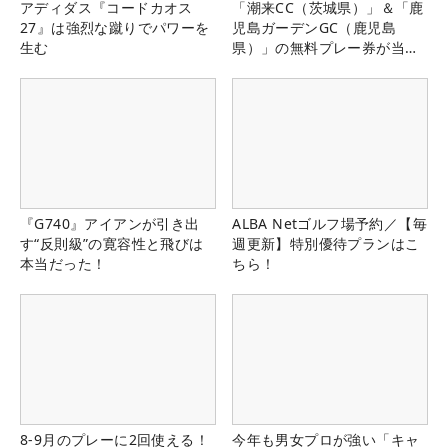
アディダス『コードカオス
「潮来CC（茨城県）」＆「鹿
27』は強烈な蹴りでパワーを
児島ガーデンGC（鹿児島
生む
県）」の無料プレー券が当た
る！！
『G740』アイアンが引き出
ALBA Netゴルフ場予約／【毎
す“反則級”の寛容性と飛びは
週更新】特別優待プランはこ
本当だった！
ちら！
8-9月のプレーに2回使える！
今年も男女プロが強い「キャ