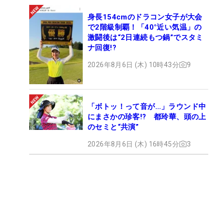
身長154cmのドラコン女子が大会
で2階級制覇！「40°近い気温」の
激闘後は“2日連続もつ鍋”でスタミ
ナ回復!?
2026年8月6日 (木) 10時43分
9
「ボトッ！って音が…」ラウンド中
にまさかの珍客!? 都玲華、頭の上
のセミと“共演”
2026年8月6日 (木) 16時45分
3