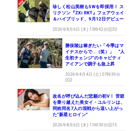
珍しく松山英樹も5Wを即採用！ ス
リクソン『ZXi RKT』フェアウェイ
＆ハイブリッド、9月12日デビュー
2026年8月6日 (木) 13時42分
33
勝俣陵は稼ぎたい「今季はマ
イナスからで…（笑）」 “人
生初チェンジ”のキャビティ
アイアンで調子も急上昇
2026年4月4日 (土) 07時30分
2
改名が呼び込んだ悲願の初V！ 苦節
を乗り越えた美女イ・ユルリンは、
同姓同名7人の混戦から這い上がっ
た“新星ヒロイン”
2026年8月6日 (木) 11時30分
15