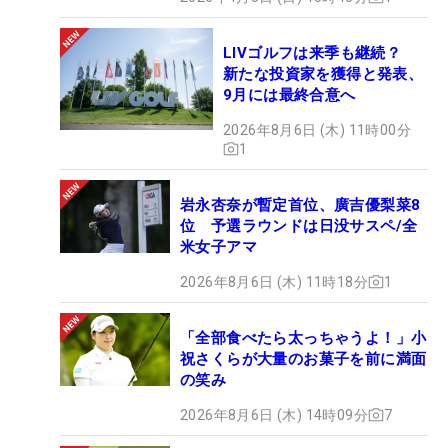
LIVゴルフは来季も継続？
新たな投資家を獲得と発表、
9月には最終合意へ
2026年8月6日 (木) 11時00分
1
岩永杏奈が暫定首位、廣吉優梨菜8
位 予選ラウンドは日没サスペ/全
米女子アマ
2026年8月6日 (木) 11時18分
1
「全部食べたら太っちゃうよ！」小
祝さくらが大量のお菓子を前に満面
の笑み
2026年8月6日 (木) 14時09分
7