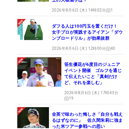
上の大物選手は？
2026年8月6日 (木) 14時02分
1
ダフる人は100円玉を置くだけ！
女子プロが実践するアイアン「ダウ
ンブロードリル」が効果抜群
2026年8月6日 (木) 12時00分
40
笹生優花が6度目のジュニア
イベント開催 ゴルフを通じ
て伝えたいこと「真剣だけ
ど、それを楽しむ」
2026年8月6日 (木) 17時43分
19
全英で味わった悔しさ「自分も戦え
るはずなのに」 佐久間朱莉に強ま
った米ツアー参戦への思い