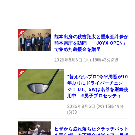
熊本出身の秋吉翔太と重永亜斗夢が
熊本県庁を訪問 「JOYX OPEN」
で集めた義援金を贈呈
2026年8月6日 (木) 18時43分
8
“替えないプロ”今平周吾が10
年ぶりにドライバーチェン
ジ！ UT、5Wは名器を継続使
用中 #男子プロセッティン
グ
2026年8月6日 (木) 15時49分
38
ヒザから崩れ落ちたクラッチパット