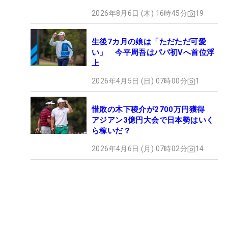
2026年8月6日 (木) 16時45分
19
生後7カ月の娘は「ただただ可愛
い」 今平周吾はパパ初Vへ首位浮
上
2026年4月5日 (日) 07時00分
1
惜敗の木下稜介が2700万円獲得
アジアン3億円大会で日本勢はいく
ら稼いだ？
2026年4月6日 (月) 07時02分
14