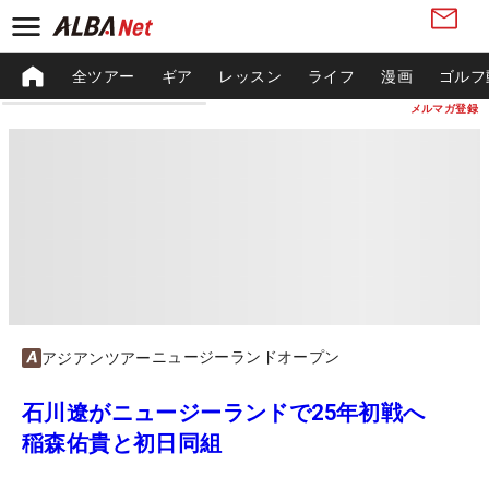
全ツアー
ギア
レッスン
ライフ
漫画
ゴルフ
メルマガ登録
ニュージーランドオープン
アジアンツアー
石川遼がニュージーランドで25年初戦へ
稲森佑貴と初日同組