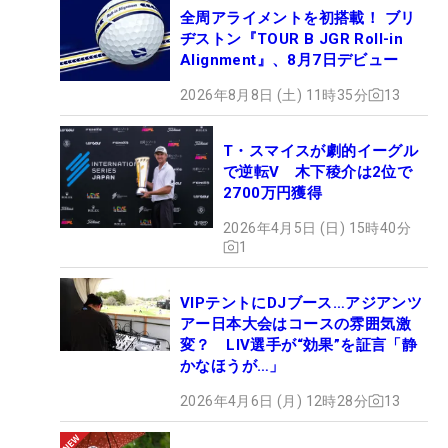
全周アライメントを初搭載！ ブリ
ヂストン『TOUR B JGR Roll-in
Alignment』、8月7日デビュー
2026年8月8日 (土) 11時35分
13
T・スマイスが劇的イーグル
で逆転V 木下稜介は2位で
2700万円獲得
2026年4月5日 (日) 15時40分
1
VIPテントにDJブース…アジアンツ
アー日本大会はコースの雰囲気激
変？ LIV選手が“効果”を証言「静
かなほうが…」
2026年4月6日 (月) 12時28分
13