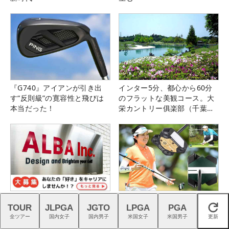
『G740』アイアンが引き出
インター5分、都心から60分
す“反則級”の寛容性と飛びは
のフラットな美観コース。大
本当だった！
栄カントリー俱楽部（千葉
県）
ゴルフの熱狂を、つくる仕
仲宗根澄香が平均パット数
TOUR
JLPGA
JGTO
LPGA
PGA
事。｜スタッフ募集中
『TRTL』で6人抜き！
閉じる
全ツアー
国内女子
国内男子
米国女子
米国男子
更新