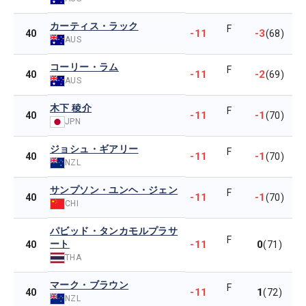
カーティス・ラック
F
-11
-3
40
(68)
AUS
コーリー・ラム
F
-11
-2
40
(69)
AUS
木下 稜介
F
-11
-1
40
(70)
JPN
ジョシュ・ギアリー
F
-11
-1
40
(70)
NZL
サンプソン・ユンヘ・ジェン
F
-11
-1
40
(70)
CHI
パビッド・タンカモルプラサ
F
ート
-11
0
40
(71)
THA
マーク・ブラウン
F
-11
1
40
(72)
NZL