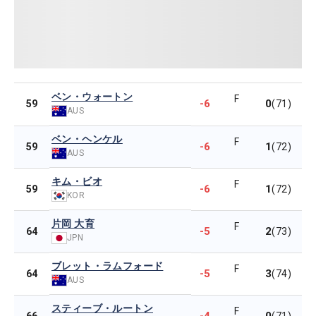
ベン・ウォートン
F
-6
0
59
(71)
AUS
ベン・ヘンケル
F
-6
1
59
(72)
AUS
キム・ビオ
F
-6
1
59
(72)
KOR
片岡 大育
F
-5
2
64
(73)
JPN
ブレット・ラムフォード
F
-5
3
64
(74)
AUS
スティーブ・ルートン
F