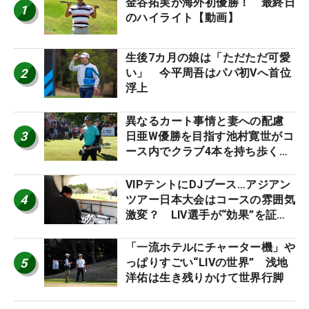
金谷拓実が海外初優勝！ 最終日
1
のハイライト【動画】
生後7カ月の娘は「ただただ可愛
2
い」 今平周吾はパパ初Vへ首位
浮上
異なるカート事情と妻への配慮
3
日亜W優勝を目指す池村寛世がコ
ース内でクラブ4本を持ち歩く理
由【現地記者コラム】
VIPテントにDJブース…アジアン
4
ツアー日本大会はコースの雰囲気
激変？ LIV選手が“効果”を証言
「静かなほうが…」
「一流ホテルにチャーター機」や
5
っぱりすごい“LIVの世界” 浅地
洋佑は生き残りかけて世界行脚