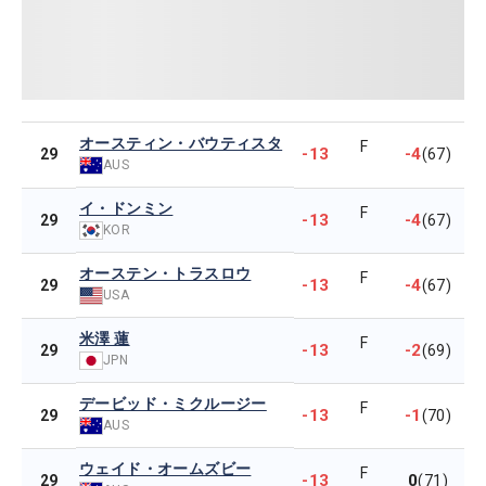
オースティン・バウティスタ
F
-13
-4
29
(67)
AUS
イ・ドンミン
F
-13
-4
29
(67)
KOR
オーステン・トラスロウ
F
-13
-4
29
(67)
USA
米澤 蓮
F
-13
-2
29
(69)
JPN
デービッド・ミクルージー
F
-13
-1
29
(70)
AUS
ウェイド・オームズビー
F
-13
0
29
(71)