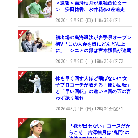
＜速報＞吉澤柚月が単独首位ター
ン 安田祐香、永井花奈2差追走
2026年8月9日 (日) 11時32分
1
初出場の鳥海颯汰が岩手県オープン
初V「この大会を機にどんどん上
に」 シニアの部は宮本勝昌が連覇
2026年8月8日 (土) 18時25分
72
体を早く回す人ほど飛ばない!? 女
子プロコーチが教える「速い回転」
と「早い回転」の違い #四の五の言
わず振り氣れ
2026年8月9日 (日) 12時00分
31
「欲が出せない」コースだか
らこそ 吉澤柚月は“鬼門”の