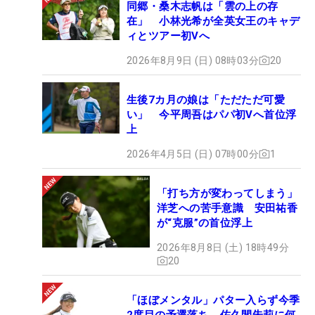
同郷・桑木志帆は「雲の上の存
在」 小林光希が全英女王のキャデ
ィとツアー初Vへ
2026年8月9日 (日) 08時03分
20
生後7カ月の娘は「ただただ可愛
い」 今平周吾はパパ初Vへ首位浮
上
2026年4月5日 (日) 07時00分
1
「打ち方が変わってしまう」
洋芝への苦手意識 安田祐香
が“克服”の首位浮上
2026年8月8日 (土) 18時49分
20
「ほぼメンタル」パター入らず今季
2度目の予選落ち 佐久間朱莉に何