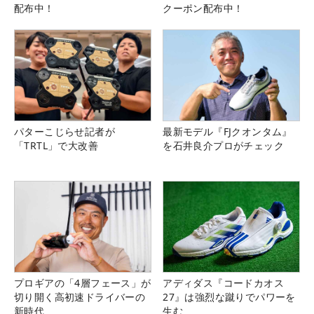
配布中！
クーポン配布中！
パターこじらせ記者が
最新モデル『FJクオンタム』
「TRTL」で大改善
を石井良介プロがチェック
プロギアの「4層フェース」が
アディダス『コードカオス
切り開く高初速ドライバーの
27』は強烈な蹴りでパワーを
新時代
生む