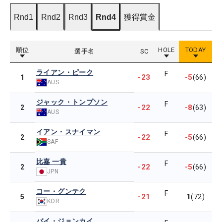
Rnd1
Rnd2
Rnd3
Rnd4
獲得賞金
順位
HOLE
TODAY
選手名
SC
ライアン・ピーク
F
-23
-5
1
(66)
AUS
ジャック・トンプソン
F
-22
-8
2
(63)
AUS
イアン・スナイマン
F
-22
-5
2
(66)
SAF
比嘉 一貴
F
-22
-5
2
(66)
JPN
コー・グンテク
F
-21
1
5
(72)
KOR
バイ・ジョンカイ