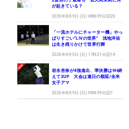
が起きている？
2026年8月9日 (日) 08時39分
20
「一流ホテルにチャーター機」やっ
ぱりすごい“LIVの世界” 浅地洋佑
は生き残りかけて世界行脚
2026年4月5日 (日) 17時21分
14
岩永杏奈が4強進出、準決勝は9H終
えて3UP 大会は連日の順延/全米
女子アマ
2026年8月9日 (日) 09時39分
1