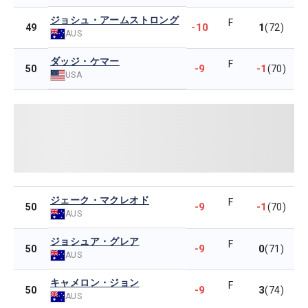
ジョシュ・アームストロング
F
-10
1
49
(72)
AUS
ダッジ・ケマー
F
-9
-1
50
(70)
USA
ジェーク・マクレオド
F
-9
-1
50
(70)
AUS
ジョシュア・グレア
F
-9
0
50
(71)
AUS
キャメロン・ジョン
F
-9
3
50
(74)
AUS