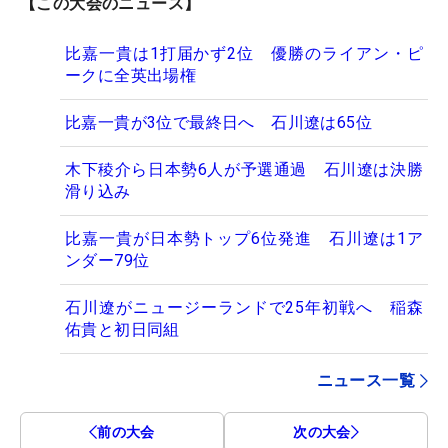
【この大会のニュース】
比嘉一貴は1打届かず2位 優勝のライアン・ピ
ークに全英出場権
比嘉一貴が3位で最終日へ 石川遼は65位
木下稜介ら日本勢6人が予選通過 石川遼は決勝
滑り込み
比嘉一貴が日本勢トップ6位発進 石川遼は1ア
ンダー79位
石川遼がニュージーランドで25年初戦へ 稲森
佑貴と初日同組
ニュース一覧
前の大会
次の大会