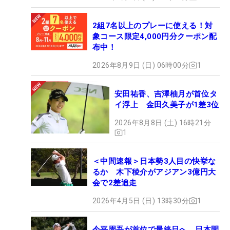
2組7名以上のプレーに使える！対
象コース限定4,000円分クーポン配
布中！
2026年8月9日 (日) 06時00分
1
安田祐香、吉澤柚月が首位タ
イ浮上 金田久美子が1差3位
2026年8月8日 (土) 16時21分
1
＜中間速報＞日本勢3人目の快挙な
るか 木下稜介がアジアン3億円大
会で2差追走
2026年4月5日 (日) 13時30分
1
今平周吾が首位で最終日へ 日本開