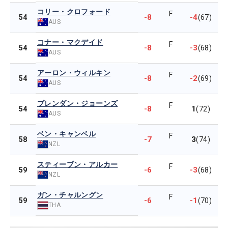
コリー・クロフォード
F
-8
-4
54
(67)
AUS
コナー・マクデイド
F
-8
-3
54
(68)
AUS
アーロン・ウィルキン
F
-8
-2
54
(69)
AUS
ブレンダン・ジョーンズ
F
-8
1
54
(72)
AUS
ベン・キャンベル
F
-7
3
58
(74)
NZL
スティーブン・アルカー
F
-6
-3
59
(68)
NZL
ガン・チャルングン
F
-6
-1
59
(70)
THA