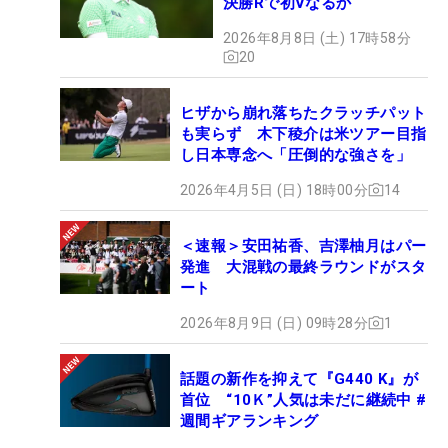
決勝Rで初Vなるか
2026年8月8日 (土) 17時58分
20
ヒザから崩れ落ちたクラッチパット
も実らず 木下稜介は米ツアー目指
し日本専念へ「圧倒的な強さを」
2026年4月5日 (日) 18時00分
14
＜速報＞安田祐香、吉澤柚月はパー
発進 大混戦の最終ラウンドがスタ
ート
2026年8月9日 (日) 09時28分
1
話題の新作を抑えて『G440 K』が
首位 “10Ｋ”人気は未だに継続中 #
週間ギアランキング