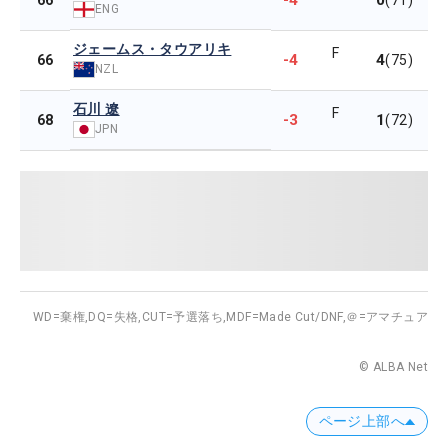
-4
0
66
(71)
ENG
ジェームス・タウアリキ
F
-4
4
66
(75)
NZL
石川 遼
F
-3
1
68
(72)
JPN
WD=棄権,
DQ=失格,
CUT=予選落ち,
MDF=Made Cut/DNF,
＠=アマチュア
© ALBA Net
ページ上部へ