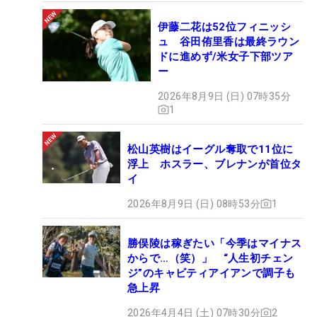
伊藤二花は52位フィニッシ
ュ 谷田侑里香は最終ラウン
ドに進めず/米女子下部ツア
ー
2026年8月9日 (日) 07時35分
1
松山英樹はイーグル奪取で11位に
浮上 ホスラー、ブレナンが首位タ
イ
2026年8月9日 (日) 08時53分
1
勝俣陵は稼ぎたい「今季はマイナス
からで…（笑）」 “人生初チェン
ジ”のキャビティアイアンで調子も
急上昇
2026年4月4日 (土) 07時30分
2