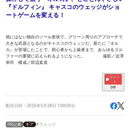
『ドルフィン』 キャスコのウェッジがショ
ートゲームを変える！
他にはない独自のソール形状で、グリーン周りのアプローチで
大きな武器となるのがキャスコのウェッジだ。新たに『オル
カ』が登場したことで、初心者から上級者まで、あらゆるゴル
ファーの要望に応えられるようになった。 撮影／近澤
幸司 構成／田辺直喜
コメン
ト
0
件
配信日時：
2026年5月28日 10時00分
ギア
#
ウェッジ
PR記事