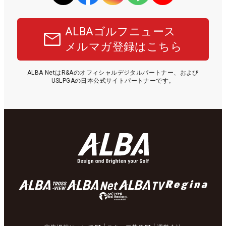
ALBAゴルフニュース
メルマガ登録はこちら
ALBA NetはR&Aのオフィシャルデジタルパートナー、および
USLPGAの日本公式サイトパートナーです。