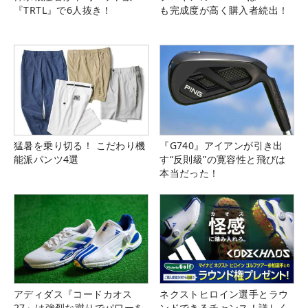
『TRTL』で6人抜き！
も完成度が高く購入者続出！
猛暑を乗り切る！ こだわり機
『G740』アイアンが引き出
能派パンツ4選
す“反則級”の寛容性と飛びは
本当だった！
アディダス『コードカオス
ネクストヒロイン選手とラウ
27』は強烈な蹴りでパワーを
ンドできるチャンス！詳しく