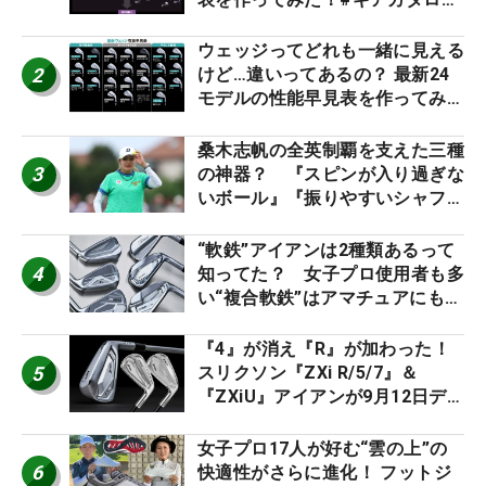
2026
ウェッジってどれも一緒に見える
2
けど…違いってあるの？ 最新24
モデルの性能早見表を作ってみ
た #ギアカタログ2026
桑木志帆の全英制覇を支えた三種
3
の神器？ 『スピンが入り過ぎな
いボール』『振りやすいシャフ
ト』『真っすぐ飛ぶドライバ
ー』 #女子プロセッティング
“軟鉄”アイアンは2種類あるって
4
知ってた？ 女子プロ使用者も多
い“複合軟鉄”はアマチュアにもオ
ススメ！
『4』が消え『R』が加わった！
5
スリクソン『ZXi R/5/7』＆
『ZXiU』アイアンが9月12日デ
ビュー
女子プロ17人が好む“雲の上”の
6
快適性がさらに進化！ フットジ