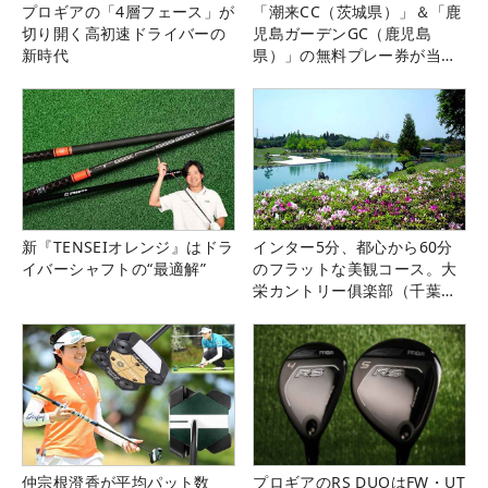
プロギアの「4層フェース」が
「潮来CC（茨城県）」＆「鹿
切り開く高初速ドライバーの
児島ガーデンGC（鹿児島
新時代
県）」の無料プレー券が当た
る！！
新『TENSEIオレンジ』はドラ
インター5分、都心から60分
イバーシャフトの“最適解”
のフラットな美観コース。大
栄カントリー俱楽部（千葉
県）
仲宗根澄香が平均パット数
プロギアのRS DUOはFW・UT