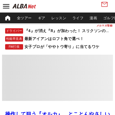
全ツアー
ギア
レッスン
ライフ
漫画
ゴルフ
メルマガ登録
『4』が消え『R』が加わった！ スリクソンの新作
ドライバー
最新アイアンはロフト角で選べ！
性能早見表
女子プロが「ややトウ寄り」に当てるワケ
FW打痕
操作して狙う『オルカ』、とことんやさしい