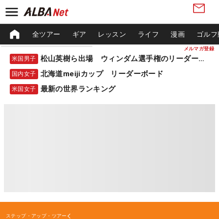
全ツアー
ギア
レッスン
ライフ
漫画
ゴルフ
メルマガ登録
松山英樹ら出場 ウィンダム選手権のリーダーボード
米国男子
北海道meijiカップ リーダーボード
国内女子
最新の世界ランキング
米国女子
ステップ・アップ・ツアー