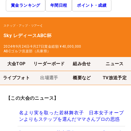
賞金ランキング
年間日程
ポイント・成績
ステップ・アップ・ツアー
Sky レディースABC杯
2024年9月24日-9月27日
賞金総額
¥40,000,000
ABCゴルフ倶楽部（兵庫県）
大会TOP
リーダーボード
組み合せ
ニュース
ライブフォト
出場選手
概要など
TV放送予定
【この大会のニュース】
名より実を取った若林舞衣子 日本女子オープ
ンよりもステップを選んだママさんプロの思惑