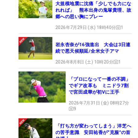
大規模地震に沈痛「少しでも力にな
れれば」 熊本出身の鬼塚貴理、故
郷への思い胸にプレー
2026年7月29日 (水) 18時40分
1
岩永杏奈が16強進出 大会は3日連
続で悪天候順延/全米女子アマ
2026年8月8日 (土) 10時20分
1
「プロになって一番の不調」
でギア改革も ミニドラ7割
で宮田成華が初Vに王手
2026年7月31日 (金) 08時27分
9
「打ち方が変わってしまう」洋芝へ
の苦手意識 安田祐香が“克服”の首