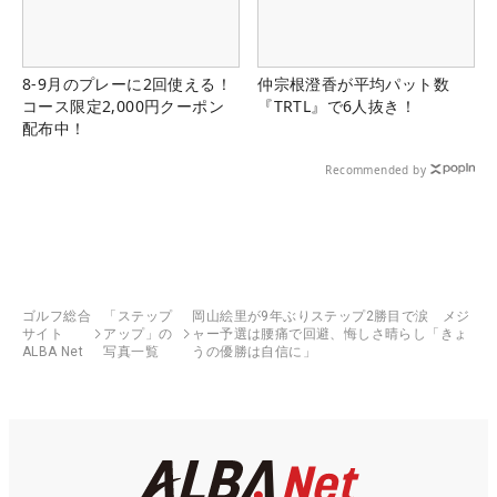
8-9月のプレーに2回使える！
仲宗根澄香が平均パット数
コース限定2,000円クーポン
『TRTL』で6人抜き！
配布中！
Recommended by
ゴルフ総合
「ステップ
岡山絵里が9年ぶりステップ2勝目で涙 メジ
サイト
アップ」の
ャー予選は腰痛で回避、悔しさ晴らし「きょ
ALBA Net
写真一覧
うの優勝は自信に」