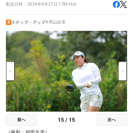
配信日時：
2024年9月27日 17時16分
#
岡山絵里
ステップ・アップ
15
/
15
前へ
次へ
（撮影：福田文平）