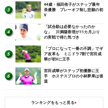
44歳・福田侑子がステップ最年
3
長優勝 プレーオフ制し悲願の初
V
「試合勘は必要なかったのか
4
な」 川満陽香理が11カ月ぶり
の実戦で得た気づき
「プロになって一番の不調」でギ
5
ア改革も ミニドラ7割で宮田成
華が初Vに王手
宮田成華がステップ初優勝に王
6
手 ホステスプロの小林夢果は後
退
ランキングをもっと見る