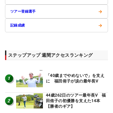
→
ツアー登録選手
→
記録成績
ステップアップ 週間アクセスランキング
「40歳までやめないで」を支え
1
に 福田侑子が涙の最年長V
44歳262日のツアー最年長V 福
2
田侑子の初優勝を支えた14本
【勝者のギア】