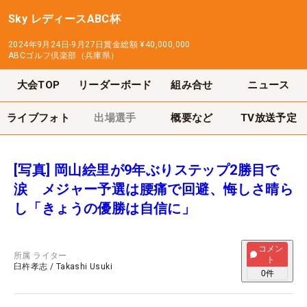
Sky レディースABC杯
2024年9月24日-9月27日
賞金総額
¥40,000,000
ABCゴルフ倶楽部（兵庫県）
大会TOP
リーダーボード
組み合せ
ニュース
ライブフォト
出場選手
概要など
TV放送予定
[写真] 岡山絵里が9年ぶりステップ2勝目で
涙 メジャー予選は腰痛で回避、悔しさ晴ら
し「きょうの優勝は自信に」
コメン
所属
ライター
ト
臼杵孝志
/
Takashi Usuki
0
件