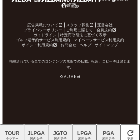
広告掲載について
スタッフ募集
運営会社
プライバシーポリシー
ご利用に際して
会員規約
ガイドライン
特定商取引法に基づく表示
ゴルフ場予約サービス利用規約
マイページサービス利用規約
ポイント利用規約
お問合せ
ヘルプ
サイトマップ
掲載されている全てのコンテンツの無断での転載、転用、コピー等は禁じま
す。
© ALBA Net
TOUR
JLPGA
JGTO
LPGA
PGA
閉じる
全ツアー
国内女子
国内男子
米国女子
米国男子
更新