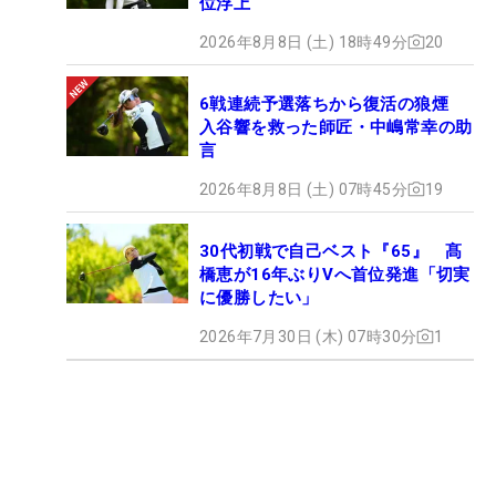
位浮上
2026年8月8日 (土) 18時49分
20
6戦連続予選落ちから復活の狼煙
入谷響を救った師匠・中嶋常幸の助
言
2026年8月8日 (土) 07時45分
19
30代初戦で自己ベスト『65』 髙
橋恵が16年ぶりVへ首位発進「切実
に優勝したい」
2026年7月30日 (木) 07時30分
1