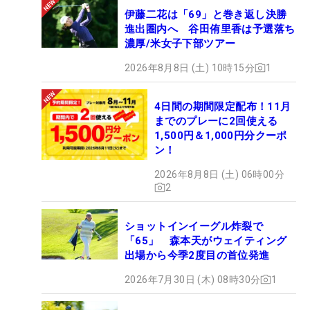
伊藤二花は「69」と巻き返し決勝
進出圏内へ 谷田侑里香は予選落ち
濃厚/米女子下部ツアー
2026年8月8日 (土) 10時15分
1
4日間の期間限定配布！11月
までのプレーに2回使える
1,500円＆1,000円分クーポ
ン！
2026年8月8日 (土) 06時00分
2
ショットインイーグル炸裂で
「65」 森本天がウェイティング
出場から今季2度目の首位発進
2026年7月30日 (木) 08時30分
1