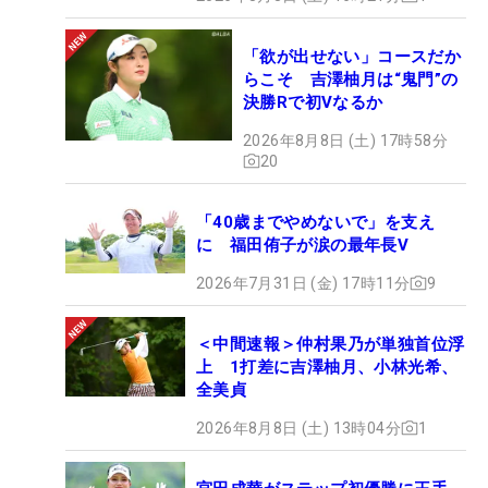
「欲が出せない」コースだか
らこそ 吉澤柚月は“鬼門”の
決勝Rで初Vなるか
2026年8月8日 (土) 17時58分
20
「40歳までやめないで」を支え
に 福田侑子が涙の最年長V
2026年7月31日 (金) 17時11分
9
＜中間速報＞仲村果乃が単独首位浮
上 1打差に吉澤柚月、小林光希、
全美貞
2026年8月8日 (土) 13時04分
1