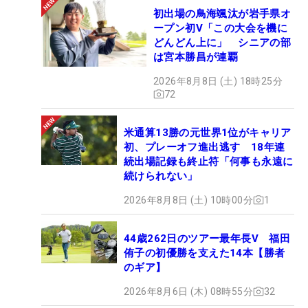
初出場の鳥海颯汰が岩手県オ
ープン初V「この大会を機に
どんどん上に」 シニアの部
は宮本勝昌が連覇
2026年8月8日 (土) 18時25分
72
米通算13勝の元世界1位がキャリア
初、プレーオフ進出逃す 18年連
続出場記録も終止符「何事も永遠に
続けられない」
2026年8月8日 (土) 10時00分
1
44歳262日のツアー最年長V 福田
侑子の初優勝を支えた14本【勝者
のギア】
2026年8月6日 (木) 08時55分
32