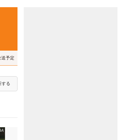
放送予定
新する