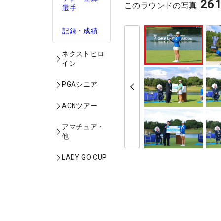
26
このラウンドの写真
選手
記録・成績
ネクストヒロ
イン
PGAシニア
ACNツアー
アマチュア・
他
LADY GO CUP