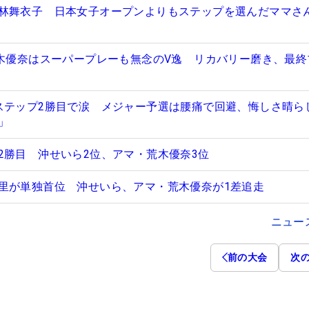
林舞衣子 日本女子オープンよりもステップを選んだママさ
荒木優奈はスーパープレーも無念のV逸 リカバリー磨き、最終
ステップ2勝目で涙 メジャー予選は腰痛で回避、悔しさ晴ら
」
2勝目 沖せいら2位、アマ・荒木優奈3位
里が単独首位 沖せいら、アマ・荒木優奈が1差追走
ニュー
前の大会
次