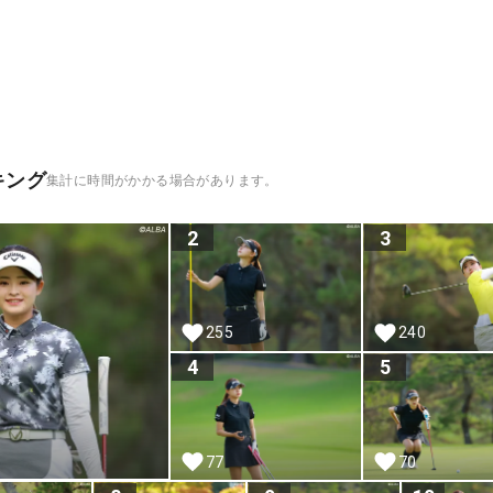
キング
集計に時間がかかる場合があります。
2
3
255
240
4
5
77
70