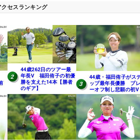
アクセスランキング
44歳262日のツアー最
年長V 福田侑子の初優
2
44歳・福田侑子がス
勝を支えた14本【勝者
侑
ップ最年長優勝 プ
3
のギア】
ーオフ制し悲願の初V