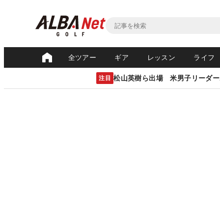
全ツアー
ギア
レッスン
ライフ
松山英樹ら出場 米男子リーダー
注目