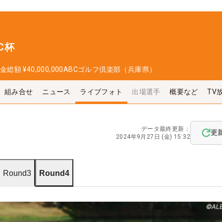
C杯
金総額
¥40,000,000
ABCゴルフ倶楽部（兵庫県）
組み合せ
ニュース
ライブフォト
出場選手
概要など
TV
データ最終更新：
更
2024年9月27日 (金) 15:32
Round3
Round4