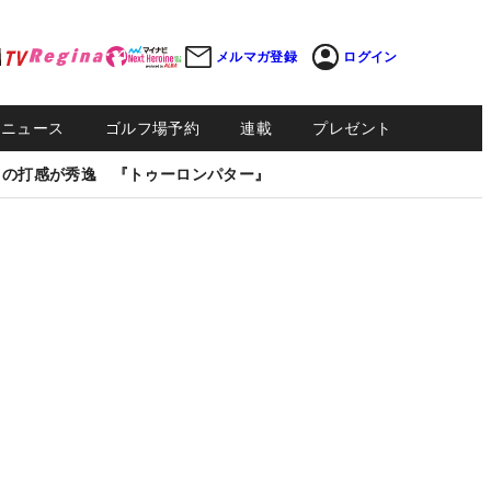
メルマガ登録
ログイン
Sニュース
ゴルフ場予約
連載
プレゼント
しの打感が秀逸 『トゥーロンパター』