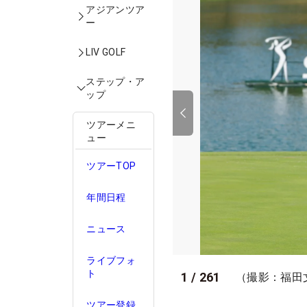
アジアンツア
ー
LIV GOLF
ステップ・ア
ップ
ツアーメニ
ュー
ツアーTOP
年間日程
ニュース
ライブフォ
ト
1
/
261
（撮影：福田
ツアー登録