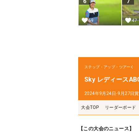
6
7
69
47
ステップ・アップ・ツアー
Sky レディースAB
2024年9月24日-9月27日
賞
大会TOP
リーダーボード
【この大会のニュース】