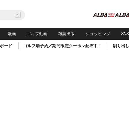
漫画
ゴルフ動画
雑誌出版
ショッピング
SN
ボード
ゴルフ場予約／期間限定クーポン配布中！
削り出