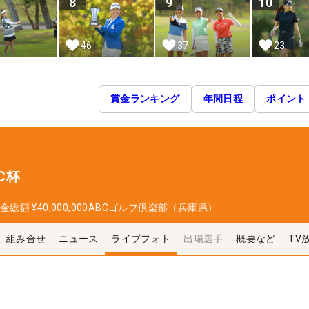
8
9
10
46
37
23
賞金ランキング
年間日程
ポイント
C杯
金総額
¥40,000,000
ABCゴルフ倶楽部（兵庫県）
組み合せ
ニュース
ライブフォト
出場選手
概要など
TV