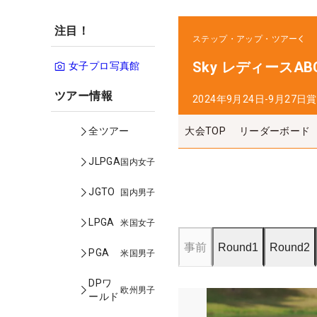
注目！
ステップ・アップ・ツアー
Sky レディースAB
女子プロ写真館
ツアー情報
2024年9月24日-9月27日
賞
大会TOP
リーダーボード
全ツアー
JLPGA
国内女子
JGTO
国内男子
LPGA
米国女子
事前
Round1
Round2
PGA
米国男子
DPワ
欧州男子
ールド