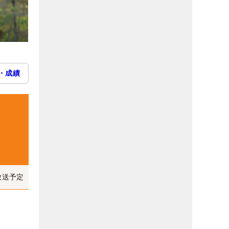
・成績
放送予定