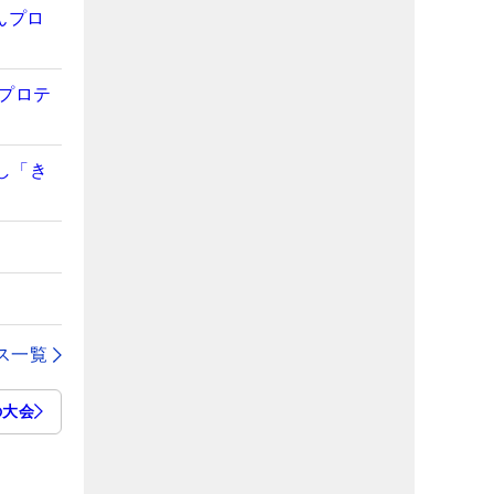
んプロ
プロテ
し「き
ス一覧
の大会