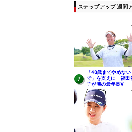
ステップアップ 週間
「40歳までやめない
で」を支えに 福田
1
子が涙の最年長V