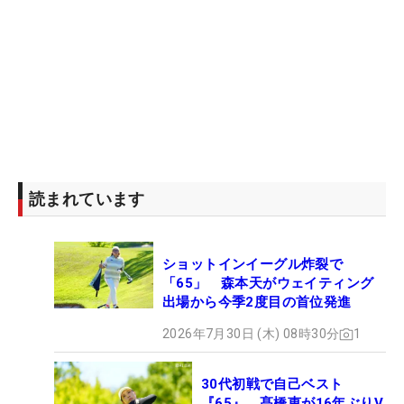
「きょうの優勝はすごく自信になりました」。プロ
10年目の節目のシーズン。最後は笑って終わらせ
る。（文・臼杵孝志）
読まれています
ショットインイーグル炸裂で
「65」 森本天がウェイティング
出場から今季2度目の首位発進
2026年7月30日 (木) 08時30分
1
30代初戦で自己ベスト
『65』 髙橋恵が16年ぶりV