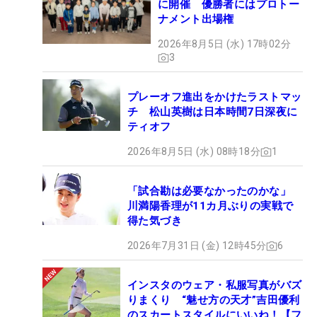
に開催 優勝者にはプロトー
ナメント出場権
2026年8月5日 (水) 17時02分
3
プレーオフ進出をかけたラストマッ
チ 松山英樹は日本時間7日深夜に
ティオフ
2026年8月5日 (水) 08時18分
1
「試合勘は必要なかったのかな」
川満陽香理が11カ月ぶりの実戦で
得た気づき
2026年7月31日 (金) 12時45分
6
インスタのウェア・私服写真がバズ
りまくり “魅せ方の天才”吉田優利
のスカートスタイルにいいね！【フ