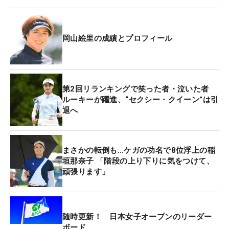
復活の兆しが見え始めたのは、トレーニングのメニ
ューを見直した今年のオフだった。「トレーニング
というよりリハビリに近いかな。器具は使わず基本
岡山絵里の成績とプロフィール
は自重。今では18ホールを回って軽い違和感という
か、張りを感じる程度になった。まだ完治はしてい
ないけど、問題なく振れています」。4日間を通し
てボギーは4つだけ。バーディは24個と量産し、大
第2回リランキングで笑った者・泣いた者
会記録のトータル20アンダー。10番で同じ最終組で
ルーキーが躍進、“セクシー・クイーン”は引
退へ
回った沖せいら、アマチュアの荒木優奈に並ばれた
が、「逆にやる気が入った」と直後の11番で1.5メ
ートルを沈めるバーディで再び単独首位に立った。
まさかの転倒も…ケガの功名で8位浮上の稲
その後は影すら踏ませなかった28歳は「セーフティ
垣那奈子 「階段の上り下りに気をつけて、
が最近のゴルフだったけど、今週はたくさんバーデ
頑張ります」
ィが取れた」とアグレッシブなスタイルを貫いた4
日間を満足そうに振り返った。
随時更新！ 日本女子オープンのリーダー
自画自賛した“きょうイチ”のショットは18番の1打
ボード