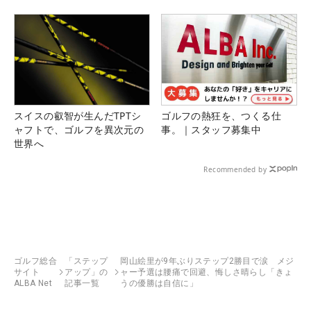
スイスの叡智が生んだTPTシ
ゴルフの熱狂を、つくる仕
ャフトで、ゴルフを異次元の
事。｜スタッフ募集中
世界へ
Recommended by
ゴルフ総合
「ステップ
岡山絵里が9年ぶりステップ2勝目で涙 メジ
サイト
アップ」の
ャー予選は腰痛で回避、悔しさ晴らし「きょ
ALBA Net
記事一覧
うの優勝は自信に」