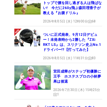
トップで腰を回し過ぎる人は飛ばな
い! 今だに260y飛ぶ森田理香子が
教える『お腹ドリル』
2026年8月5日 (水) 12時00分
68
ついに正式発表、9月12日デビュ
ー！未発表時から2勝した『ZXi
RKT LS』は、スリクソン史上No.1
ドライバー!?【打ってみた】
2026年8月5日 (水) 11時31分
83
宮田成華がステップ初優勝に
王手 ホステスプロの小林夢
果は後退
2026年7月30日 (木) 15時25分
1