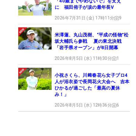
「40歳までやめないで」を支え
に 福田侑子が涙の最年長V
2026年7月31日 (金) 17時11分
9
米澤蓮、丸山茂樹、“平成の怪物”松
坂大輔氏ら参戦 夏の東北決戦
「岩手県オープン」が8日開幕
2026年8月5日 (水) 11時30分
1
小祝さくら、川﨑春花ら女子プロ4
人が浴衣姿で長岡花火大会へ 吉本
ひかるが過ごした「最高の夏休
み！」
2026年8月5日 (水) 12時36分
6