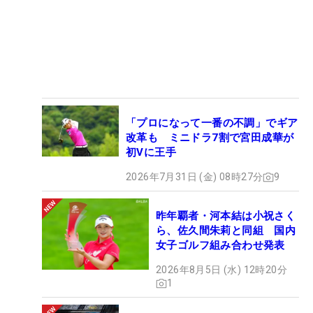
「プロになって一番の不調」でギア
改革も ミニドラ7割で宮田成華が
初Vに王手
2026年7月31日 (金) 08時27分
9
昨年覇者・河本結は小祝さく
ら、佐久間朱莉と同組 国内
女子ゴルフ組み合わせ発表
2026年8月5日 (水) 12時20分
1