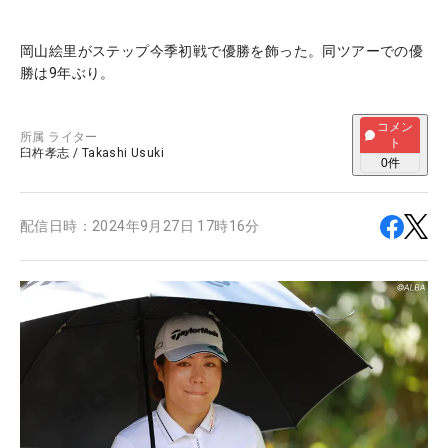
岡山絵里がステップ今季初戦で優勝を飾った。同ツアーでの優
勝は9年ぶり。
コメン
所属
ライター
ト
臼杵孝志
/
Takashi Usuki
0
件
配信日時：
2024年9月27日 17時16分