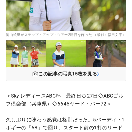
岡山絵里がステップ・アップ・ツアー2勝目を飾った （撮影：福田文平）
この記事の写真
15
枚を見る
＜Sky レディースABC杯 最終日◇27日◇ABCゴル
フ倶楽部（兵庫県）◇6645ヤード・パー72＞
久しぶりに味わう感覚は格別だった。5バーディ・1
ボギーの「68」で回り、スタート前の1打のリード