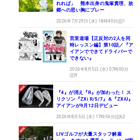
れれば」 熊本出身の鬼塚貴理、故
郷への思い胸にプレー
2026年7月29日 (水) 18時40分
1
宮里道場【正反対の2人を同
時レッスン編】第10話／『ア
イアンでできてドライバーで
できない』
2026年8月5日 (水) 07時00分
9
『4』が消え『R』が加わった！ ス
リクソン『ZXi R/5/7』＆『ZXiU』
アイアンが9月12日デビュー
2026年8月5日 (水) 17時56分
62
LIVゴルフが大量スタッフ解雇