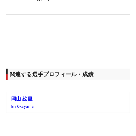
目だった。ドライバーで280ヤード以上先のフェア
ウェイに運んだショットを挙げ、残り160ヤードを6
番アイアンで2オンに成功し、有終のバーディにつ
なげた。持ち球をドローからフェードに変えている
途上のビッグドライブ。「すごくいい当たりだっ
た」と会心の笑みを浮かべた。
昨年10月以来となったステップでつかんだ復活Vで
悔しさも晴らした。今週の国内メジャー「日本女子
関連する選手プロフィール・成績
オープン」には予選会経由で出場を目指していた
が、予定していた7月29日の地区予選は「腰が痛く
なって」と無念の欠場。その時点で今大会の出場を
岡山 絵里
決め、「絶対に勝ちたい」と心に誓ったという。
Eri Okayama
今季のレギュラーツアーは25試合に出て、メルセデ
ス・ランキングは59位。第2回リランキング16位で
臨むシーズン終盤戦の目標は当然、シード復活だ。