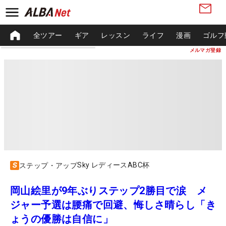
全ツアー
ギア
レッスン
ライフ
漫画
ゴルフ
メルマガ登録
Sky レディースABC杯
ステップ・アップ
岡山絵里が9年ぶりステップ2勝目で涙 メ
ジャー予選は腰痛で回避、悔しさ晴らし「き
ょうの優勝は自信に」