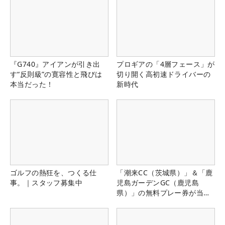
『G740』アイアンが引き出
プロギアの「4層フェース」が
す“反則級”の寛容性と飛びは
切り開く高初速ドライバーの
本当だった！
新時代
ゴルフの熱狂を、つくる仕
「潮来CC（茨城県）」＆「鹿
事。｜スタッフ募集中
児島ガーデンGC（鹿児島
県）」の無料プレー券が当た
る！！