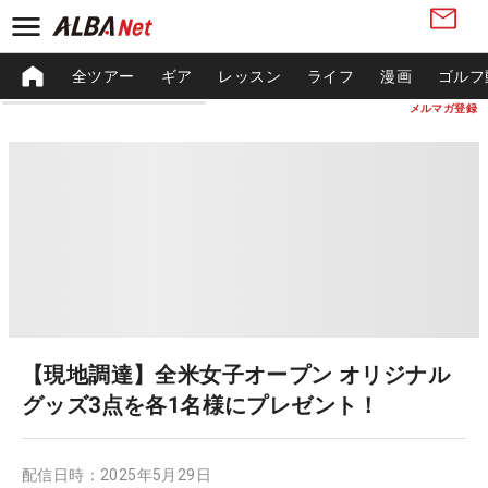
全ツアー
ギア
レッスン
ライフ
漫画
ゴルフ
メルマガ登録
【現地調達】全米女子オープン オリジナル
グッズ3点を各1名様にプレゼント！
配信日時：
2025年5月29日