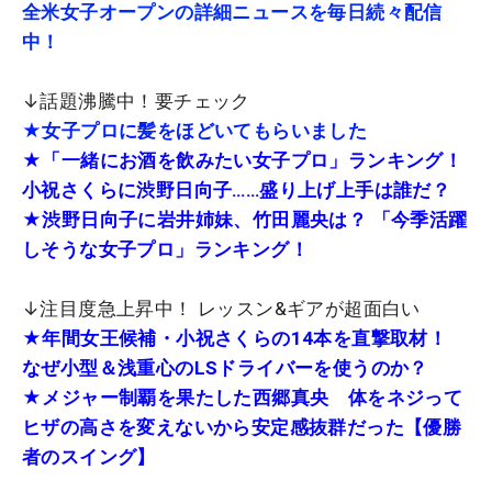
全米女子オープンの詳細ニュースを毎日続々配信
中！
↓話題沸騰中！要チェック
★女子プロに髪をほどいてもらいました
★「一緒にお酒を飲みたい女子プロ」ランキング！
小祝さくらに渋野日向子……盛り上げ上手は誰だ？
★渋野日向子に岩井姉妹、竹田麗央は？ 「今季活躍
しそうな女子プロ」ランキング！
↓注目度急上昇中！ レッスン&ギアが超面白い
★
年間女王候補・小祝さくらの14本を直撃取材！
なぜ小型＆浅重心のLSドライバーを使うのか？
★メジャー制覇を果たした西郷真央 体をネジって
ヒザの高さを変えないから安定感抜群だった【優勝
者のスイング】