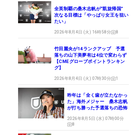
全英制覇の桑木志帆が“凱旋帰国”
次なる目標は「やっぱり女王を狙い
たい」
2026年8月4日 (火) 16時58分
8
竹田麗央が14ランクアップ 予選
落ちの山下美夢有は4位で変わらず
【CMEグローブポイントランキン
グ】
2026年8月4日 (火) 07時30分
1
昨年は「全く歯が立たなかっ
た」海外メジャー 桑木志帆
が打ち勝った予選落ちの恐怖
2026年8月5日 (水) 07時00分
8