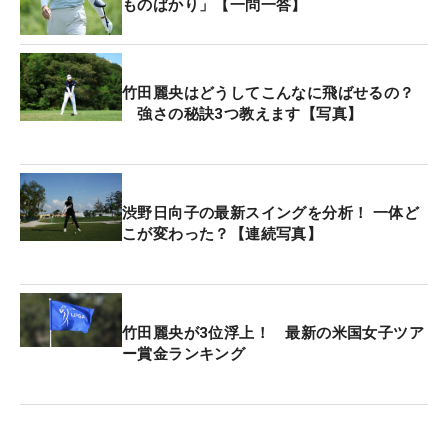
ものばかり」【一問一答】
手にする結果となった。
竹田麗央はどうしてこんなに飛ばせるの？
強さの秘訣3つ教えます【写真】
渋野日向子の最新スイングを分析！ 一体ど
こが変わった？【連続写真】
竹田麗央が3位浮上！ 最新の米国女子ツア
ー賞金ランキング