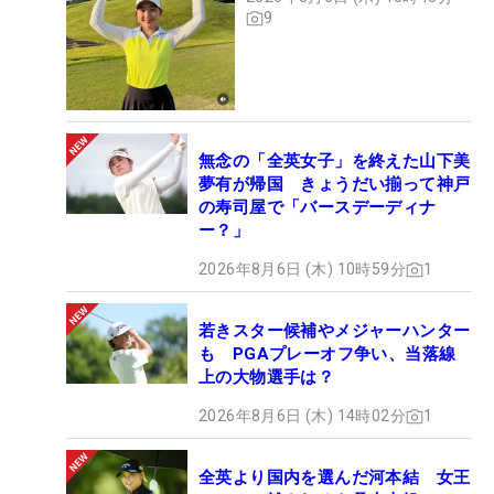
9
無念の「全英女子」を終えた山下美
夢有が帰国 きょうだい揃って神戸
の寿司屋で「バースデーディナ
ー？」
2026年8月6日 (木) 10時59分
1
若きスター候補やメジャーハンター
も PGAプレーオフ争い、当落線
上の大物選手は？
2026年8月6日 (木) 14時02分
1
全英より国内を選んだ河本結 女王