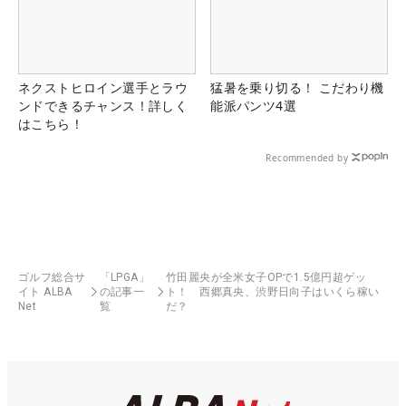
ネクストヒロイン選手とラウ
猛暑を乗り切る！ こだわり機
ンドできるチャンス！詳しく
能派パンツ4選
はこちら！
Recommended by
ゴルフ総合サ
「LPGA」
竹田麗央が全米女子OPで1.5億円超ゲッ
イト ALBA
の記事一
ト！ 西郷真央、渋野日向子はいくら稼い
Net
覧
だ？