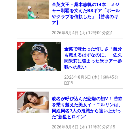
全英女王・桑木志帆の14本 メジ
ャー制覇を支えたBSギア「ボール
やクラブを信頼した」【勝者のギ
ア】
2026年8月4日 (火) 12時00分
1
全英で味わった悔しさ「自分
も戦えるはずなのに」 佐久
間朱莉に強まった米ツアー参
戦への思い
2026年8月6日 (木) 16時45分
19
改名が呼び込んだ悲願の初V！ 苦節
を乗り越えた美女イ・ユルリンは、
同姓同名7人の混戦から這い上がっ
た“新星ヒロイン”
2026年8月6日 (木) 11時30分
15