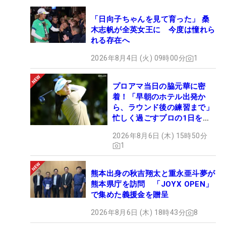
「日向子ちゃんを見て育った」 桑
木志帆が全英女王に 今度は憧れら
れる存在へ
2026年8月4日 (火) 09時00分
1
プロアマ当日の脇元華に密
着！「早朝のホテル出発か
ら、ラウンド後の練習まで」
忙しく過ごすプロの1日を公
開
2026年8月6日 (木) 15時50分
1
熊本出身の秋吉翔太と重永亜斗夢が
熊本県庁を訪問 「JOYX OPEN」
で集めた義援金を贈呈
2026年8月6日 (木) 18時43分
8