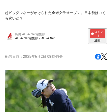
超ビッグマネーがかけられた全米女子オープン。日本勢はいく
ら稼いだ？
コメン
所属
ALBA Net編集部
ト
ALBA Net編集部
/
ALBA Net
35
件
配信日時：
2025年6月2日 08時49分