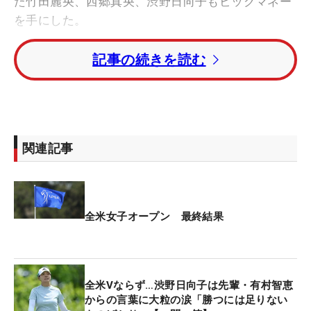
た竹田麗央、西郷真央、渋野日向子もビッグマネー
を手にした。
記事の続きを読む
今大会の賞金総額は、史上最高額を記録した昨年と
同じ1200万ドル（約17億3134万円）。トータル5
アンダー・2位タイに入った竹田は、105万2621ド
ル（約1億5187万円）の大金をつかみ取った。
関連記事
トータル4アンダー・4位タイの西郷は48万6262ド
ル（約7015万円）を獲得。トータル3アンダー・7
位タイの渋野は35万8004ドル（約5165万円）を手
にした。
全米女子オープン 最終結果
トップ10入りしたこの3人の合計賞金額は、189万
6887ドル（約2億7368万円）。昨年大会では優勝し
全米Vならず…渋野日向子は先輩・有村智恵
た笹生優花をはじめ、日本勢14人が480万ドル超を
からの言葉に大粒の涙「勝つには足りない
獲得したが、今年も“なでしこ軍団”が大きな賞金を