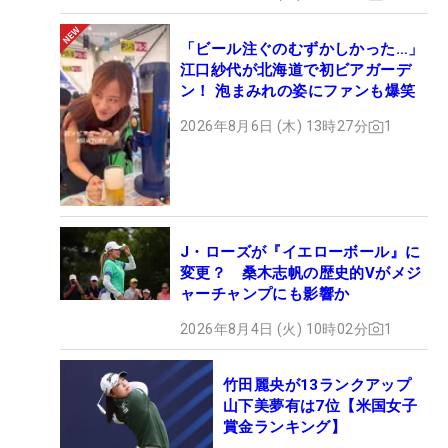
「ビール注ぐのむずかしかった…」
江口紗代が北海道で初ビアガーデ
ン！ 泡まみれの姿にファンも爆笑
2026年8月6日 (木) 13時27分
1
J・ローズが『イエローボール』に
変更？ 桑木志帆の歴史的Vがメジ
ャーチャンプにも影響か
2026年8月4日 (火) 10時02分
1
竹田麗央が13ランクアップ
山下美夢有は7位【米国女子
賞金ランキング】