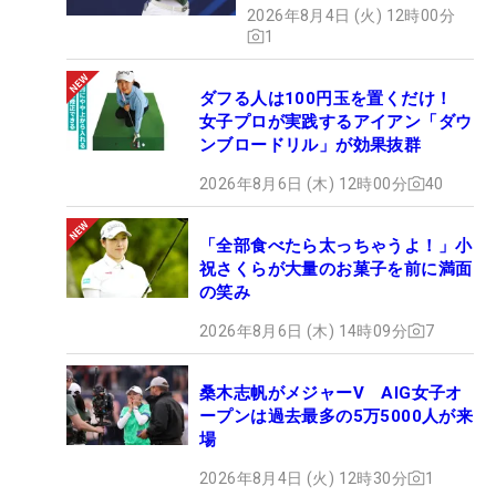
2026年8月4日 (火) 12時00分
1
ダフる人は100円玉を置くだけ！
女子プロが実践するアイアン「ダウ
ンブロードリル」が効果抜群
2026年8月6日 (木) 12時00分
40
「全部食べたら太っちゃうよ！」小
祝さくらが大量のお菓子を前に満面
の笑み
2026年8月6日 (木) 14時09分
7
桑木志帆がメジャーV AIG女子オ
ープンは過去最多の5万5000人が来
場
2026年8月4日 (火) 12時30分
1