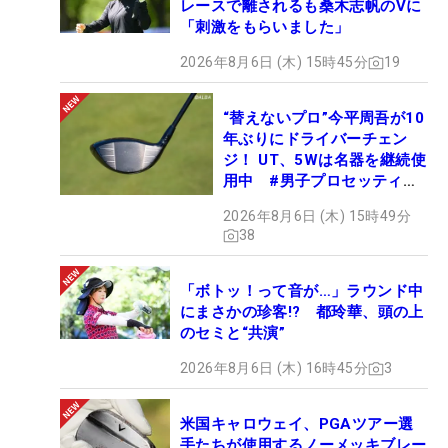
レースで離されるも桑木志帆のVに
「刺激をもらいました」
2026年8月6日 (木) 15時45分
19
“替えないプロ”今平周吾が10
年ぶりにドライバーチェン
ジ！ UT、5Wは名器を継続使
用中 #男子プロセッティン
グ
2026年8月6日 (木) 15時49分
38
「ボトッ！って音が…」ラウンド中
にまさかの珍客!? 都玲華、頭の上
のセミと“共演”
2026年8月6日 (木) 16時45分
3
米国キャロウェイ、PGAツアー選
手たちが使用するノーメッキブレー