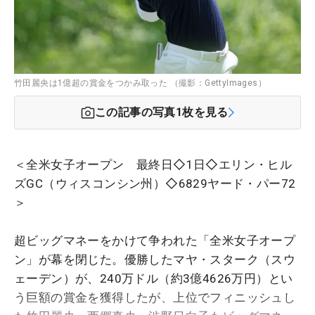
竹田麗央は1億超の賞金をつかみ取った （撮影：GettyImages）
この記事の写真
1
枚を見る
＜全米女子オープン 最終日◇1日◇エリン・ヒル
ズGC（ウィスコンシン州）◇6829ヤード・パー72
＞
超ビッグマネーをかけて争われた「全米女子オープ
ン」が幕を閉じた。優勝したマヤ・スターク（スウ
ェーデン）が、240万ドル（約3億4626万円）とい
う巨額の賞金を獲得したが、上位でフィニッシュし