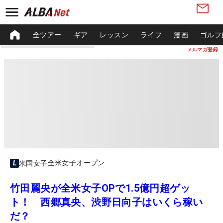
全ツアー
ギア
レッスン
ライフ
漫画
ゴルフ
メルマガ登録
全米女子オープン
米国女子
竹田麗央が全米女子OPで1.5億円超ゲッ
ト！ 西郷真央、渋野日向子はいくら稼い
だ？