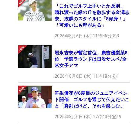
「これでゴルフ上手いとか反則」
晴れ渡った緑の丘を散歩する金澤志
奈、抜群のスタイルに「8頭身！」
「可愛いにも程がある」
2026年8月6日 (木) 11時36分
3
岩永杏奈が暫定首位、廣吉優梨菜8
位 予選ラウンドは日没サスペ/全
米女子アマ
2026年8月6日 (木) 11時18分
1
笹生優花が6度目のジュニアイベン
ト開催 ゴルフを通じて伝えたいこ
と「真剣だけど、それを楽しむ」
2026年8月6日 (木) 17時43分
19