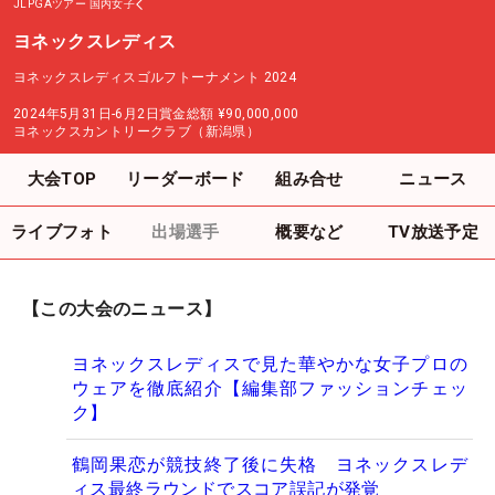
JLPGAツアー
国内女子
ヨネックスレディス
ヨネックスレディスゴルフトーナメント 2024
2024年5月31日-6月2日
賞金総額
¥90,000,000
ヨネックスカントリークラブ（新潟県）
大会TOP
リーダーボード
組み合せ
ニュース
ライブフォト
出場選手
概要など
TV放送予定
【この大会のニュース】
ヨネックスレディスで見た華やかな女子プロの
ウェアを徹底紹介【編集部ファッションチェッ
ク】
鶴岡果恋が競技終了後に失格 ヨネックスレデ
ィス最終ラウンドでスコア誤記が発覚