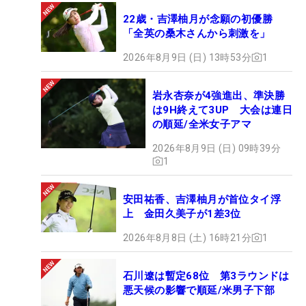
22歳・吉澤柚月が念願の初優勝
「全英の桑木さんから刺激を」
2026年8月9日 (日) 13時53分
1
岩永杏奈が4強進出、準決勝
は9H終えて3UP 大会は連日
の順延/全米女子アマ
2026年8月9日 (日) 09時39分
1
安田祐香、吉澤柚月が首位タイ浮
上 金田久美子が1差3位
2026年8月8日 (土) 16時21分
1
石川遼は暫定68位 第3ラウンドは
悪天候の影響で順延/米男子下部