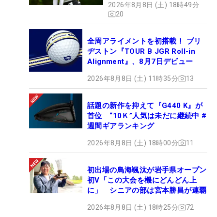
2026年8月8日 (土) 18時49分
20
全周アライメントを初搭載！ ブリ
ヂストン『TOUR B JGR Roll-in
Alignment』、8月7日デビュー
2026年8月8日 (土) 11時35分
13
話題の新作を抑えて『G440 K』が
首位 “10Ｋ”人気は未だに継続中 #
週間ギアランキング
2026年8月8日 (土) 18時00分
11
初出場の鳥海颯汰が岩手県オープン
初V「この大会を機にどんどん上
に」 シニアの部は宮本勝昌が連覇
2026年8月8日 (土) 18時25分
72