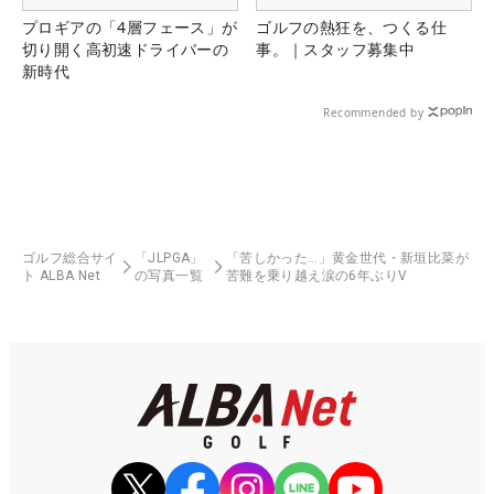
プロギアの「4層フェース」が
ゴルフの熱狂を、つくる仕
切り開く高初速ドライバーの
事。｜スタッフ募集中
新時代
Recommended by
ゴルフ総合サイ
「JLPGA」
「苦しかった…」黄金世代・新垣比菜が
ト ALBA Net
の写真一覧
苦難を乗り越え涙の6年ぶりV