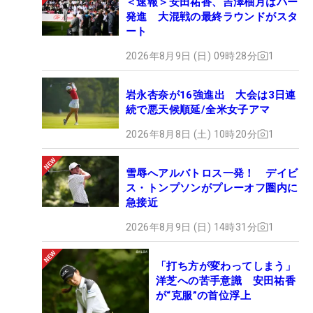
＜速報＞安田祐香、吉澤柚月はパー
発進 大混戦の最終ラウンドがスタ
ート
2026年8月9日 (日) 09時28分
1
岩永杏奈が16強進出 大会は3日連
続で悪天候順延/全米女子アマ
2026年8月8日 (土) 10時20分
1
雪辱へアルバトロス一発！ デイビ
ス・トンプソンがプレーオフ圏内に
急接近
2026年8月9日 (日) 14時31分
1
「打ち方が変わってしまう」
洋芝への苦手意識 安田祐香
が“克服”の首位浮上