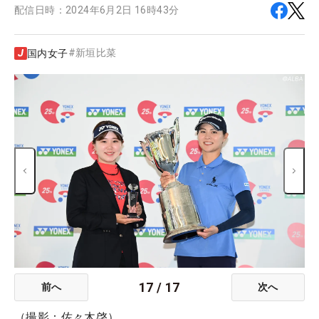
配信日時：
2024年6月2日 16時43分
#
新垣比菜
国内女子
17
/
17
前へ
次へ
（撮影：佐々木啓）