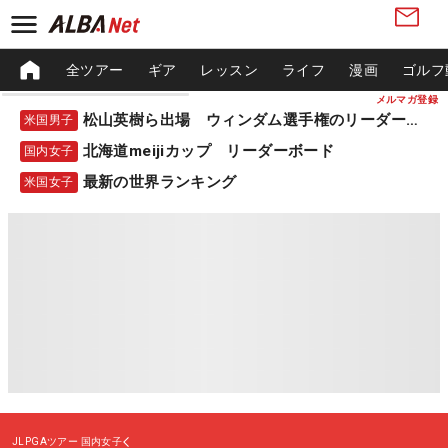
全ツアー
ギア
レッスン
ライフ
漫画
ゴルフ
メルマガ登録
松山英樹ら出場 ウィンダム選手権のリーダーボード
米国男子
北海道meijiカップ リーダーボード
国内女子
最新の世界ランキング
米国女子
JLPGAツアー
国内女子