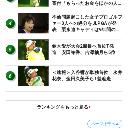
寄付「もらったお金をほかの人
に」
不倫問題起こした女子プロゴルフ
4
ァー3人への処分をJLPGAが発
表 栗永遼キャディは9年間の立
ち入り禁止
鈴木愛が大会2勝目へ首位T発
5
進 安田祐香、吉澤柚月ら5位
＜速報＞入谷響が単独首位 永井
6
花奈、金田久美子ら1差追走
ランキングをもっと見る
ページ上部へ