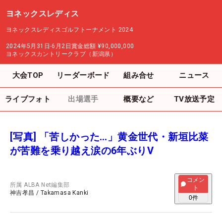
ヨネックスレディス
ヨネックスレディスゴルフトーナメント 2024
2024年5月31日-6月2日
賞金総額
¥90,000,000
ヨネックスカントリークラブ（新潟県）
大会TOP
リーダーボード
組み合せ
ニュース
ライブフォト
出場選手
概要など
TV放送予定
[写真] 「苦しかった…」黄金世代・新垣比菜
が苦難を乗り越え涙の6年ぶりV
コメン
所属
ALBA Net編集部
ト
神吉孝昌
/
Takamasa Kanki
0
件