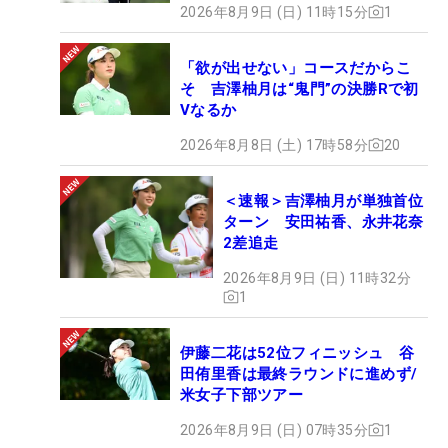
2026年8月9日 (日) 11時15分
1
「欲が出せない」コースだからこ
そ 吉澤柚月は“鬼門”の決勝Rで初
Vなるか
2026年8月8日 (土) 17時58分
20
＜速報＞吉澤柚月が単独首位
ターン 安田祐香、永井花奈
2差追走
2026年8月9日 (日) 11時32分
1
伊藤二花は52位フィニッシュ 谷
田侑里香は最終ラウンドに進めず/
米女子下部ツアー
2026年8月9日 (日) 07時35分
1