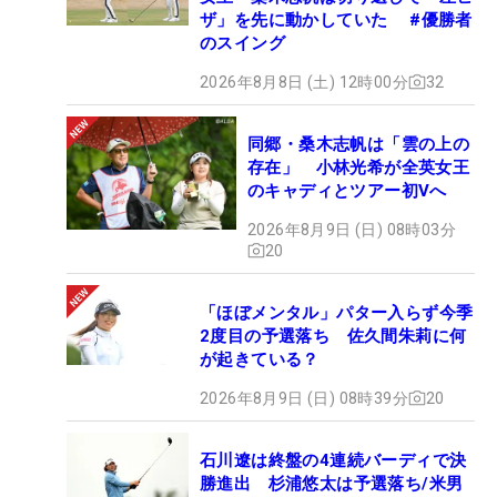
ザ」を先に動かしていた #優勝者
のスイング
2026年8月8日 (土) 12時00分
32
同郷・桑木志帆は「雲の上の
存在」 小林光希が全英女王
のキャディとツアー初Vへ
2026年8月9日 (日) 08時03分
20
「ほぼメンタル」パター入らず今季
2度目の予選落ち 佐久間朱莉に何
が起きている？
2026年8月9日 (日) 08時39分
20
石川遼は終盤の4連続バーディで決
勝進出 杉浦悠太は予選落ち/米男