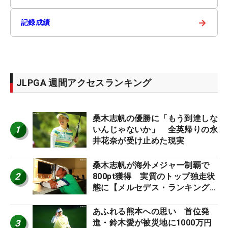
→
記録成績
JLPGA 週間アクセスランキング
桑木志帆の優勝に「もう到達しな
1
いんじゃないか」 全英帰りの永
井花奈が受け止めた現実
桑木志帆が海外メジャー制覇で
2
800pt獲得 実質のトップ独走状
態に【メルセデス・ランキング番
外編】
あふれる熊本への思い 首位発
3
進・鈴木愛が被災地に1000万円