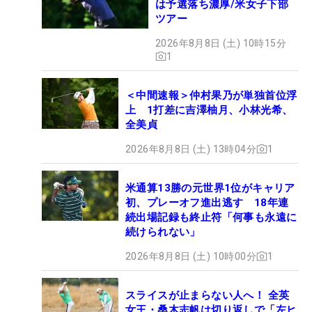
は予選落ち濃厚/米女子下部
ツアー
2026年8月8日 (土) 10時15分
1
＜中間速報＞仲村果乃が単独首位浮
上 1打差に吉澤柚月、小林光希、
全美貞
2026年8月8日 (土) 13時04分
1
米通算13勝の元世界1位がキャリア
初、プレーオフ進出逃す 18年連
続出場記録も終止符「何事も永遠に
続けられない」
2026年8月8日 (土) 10時00分
1
スライスが止まらない人へ！ 全英
女王・桑木志帆は切り返しで「左ヒ