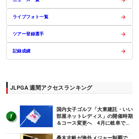
→
ライブフォト一覧
→
ツアー登録選手
→
記録成績
JLPGA 週間アクセスランキング
国内女子ゴルフ「大東建託・いい
1
部屋ネットレディス」の開催時期
＆コース変更へ 4月に岐阜で開
催
桑木志帆が海外メジャー制覇で