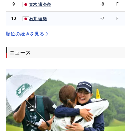
9
-8
F
青木 瀬令奈
10
-7
F
石井 理緒
順位の続きを見る
ニュース