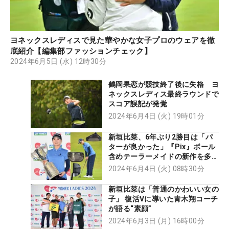
ヨネックスレディスで見た華やかな女子プロのウェアを徹
底紹介【編集部ファッションチェック】
2024年6月5日 (水) 12時30分
鶴岡果恋が競技終了後に失格 ヨ
ネックスレディス最終ラウンドで
スコア誤記が発覚
2024年6月4日 (火) 19時01分
新垣比菜、6年ぶり2勝目は「パ
ターが良かった」『Pix』ボール
含めテーラーメイドの新作を多用
【勝者のギア】
2024年6月4日 (火) 08時30分
新垣比菜は「普通のかわいい女の
子」 復活Vに導いた青木翔コーチ
が語る“素顔”
2024年6月3日 (月) 16時00分