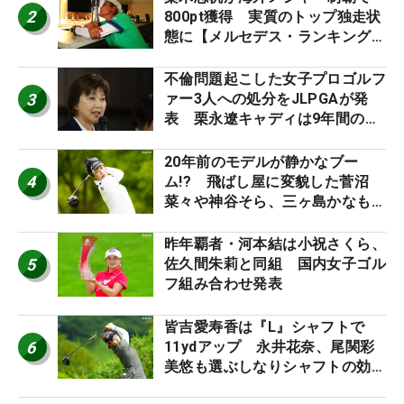
2
800pt獲得 実質のトップ独走状
態に【メルセデス・ランキング番
外編】
不倫問題起こした女子プロゴルフ
3
ァー3人への処分をJLPGAが発
表 栗永遼キャディは9年間の立
ち入り禁止
20年前のモデルが静かなブー
4
ム!? 飛ばし屋に変貌した菅沼
菜々や神谷そら、三ヶ島かなも使
う“名器”が人気な理由【ツアープ
ロたちの“飛ばしギア”】
昨年覇者・河本結は小祝さくら、
5
佐久間朱莉と同組 国内女子ゴル
フ組み合わせ発表
皆吉愛寿香は『L』シャフトで
6
11ydアップ 永井花奈、尾関彩
美悠も選ぶしなりシャフトの効果
【ツアープロたちの“飛ばしギ