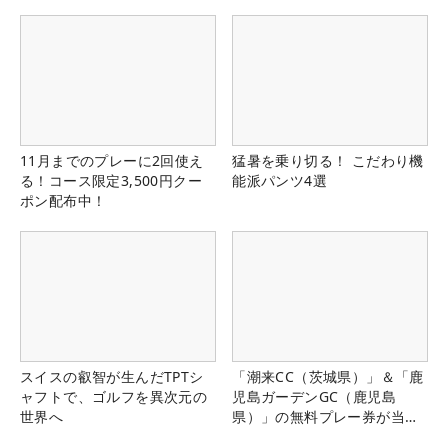
県）
11月までのプレーに2回使え
猛暑を乗り切る！ こだわり機
る！コース限定3,500円クー
能派パンツ4選
ポン配布中！
スイスの叡智が生んだTPTシ
「潮来CC（茨城県）」＆「鹿
ャフトで、ゴルフを異次元の
児島ガーデンGC（鹿児島
世界へ
県）」の無料プレー券が当た
る！！