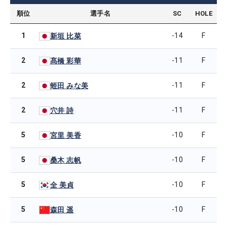
順位
選手名
SC
HOLE
1
-14
F
新垣 比菜
2
-11
F
髙橋 彩華
2
-11
F
蛭田 みな美
2
-11
F
穴井 詩
5
-10
F
宮里 美香
5
-10
F
桑木 志帆
5
-10
F
全 美貞
5
-10
F
森田 遥