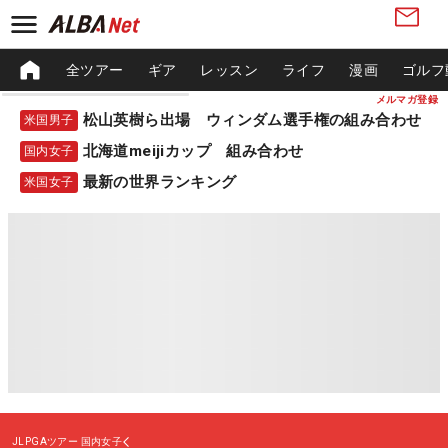
全ツアー
ギア
レッスン
ライフ
漫画
ゴルフ
メルマガ登録
松山英樹ら出場 ウィンダム選手権の組み合わせ
米国男子
北海道meijiカップ 組み合わせ
国内女子
最新の世界ランキング
米国女子
JLPGAツアー
国内女子