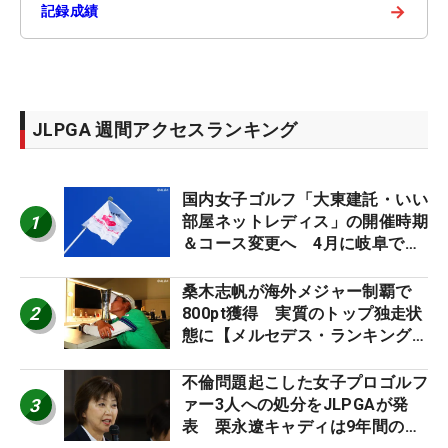
→
記録成績
JLPGA 週間アクセスランキング
国内女子ゴルフ「大東建託・いい
1
部屋ネットレディス」の開催時期
＆コース変更へ 4月に岐阜で開
催
桑木志帆が海外メジャー制覇で
2
800pt獲得 実質のトップ独走状
態に【メルセデス・ランキング番
外編】
不倫問題起こした女子プロゴルフ
3
ァー3人への処分をJLPGAが発
表 栗永遼キャディは9年間の立