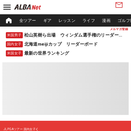
全ツアー
ギア
レッスン
ライフ
漫画
ゴルフ
メルマガ登録
松山英樹ら出場 ウィンダム選手権のリーダーボード
米国男子
北海道meijiカップ リーダーボード
国内女子
最新の世界ランキング
米国女子
JLPGAツアー
国内女子