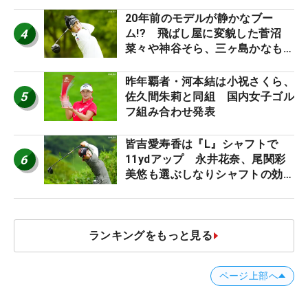
ち入り禁止
20年前のモデルが静かなブー
4
ム!? 飛ばし屋に変貌した菅沼
菜々や神谷そら、三ヶ島かなも使
う“名器”が人気な理由【ツアープ
ロたちの“飛ばしギア”】
昨年覇者・河本結は小祝さくら、
5
佐久間朱莉と同組 国内女子ゴル
フ組み合わせ発表
皆吉愛寿香は『L』シャフトで
6
11ydアップ 永井花奈、尾関彩
美悠も選ぶしなりシャフトの効果
【ツアープロたちの“飛ばしギ
ア”】
ランキングをもっと見る
ページ上部へ