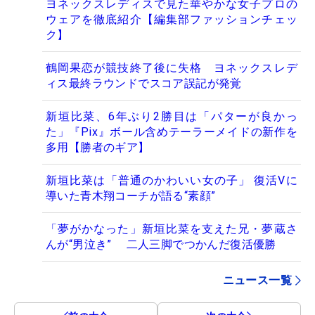
ヨネックスレディスで見た華やかな女子プロの
ウェアを徹底紹介【編集部ファッションチェッ
ク】
鶴岡果恋が競技終了後に失格 ヨネックスレデ
ィス最終ラウンドでスコア誤記が発覚
新垣比菜、6年ぶり2勝目は「パターが良かっ
た」『Pix』ボール含めテーラーメイドの新作を
多用【勝者のギア】
新垣比菜は「普通のかわいい女の子」 復活Vに
導いた青木翔コーチが語る“素顔”
「夢がかなった」新垣比菜を支えた兄・夢蔵さ
んが“男泣き” 二人三脚でつかんだ復活優勝
ニュース一覧