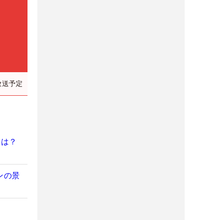
放送予定
味は？
ンの景