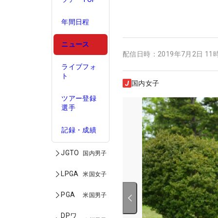
年間日程
ニュース
配信日時：
2019年7月2日 11
ライブフォ
ト
国内女子
ツアー登録
選手
記録・成績
JGTO
国内男子
LPGA
米国女子
PGA
米国男子
DPワ