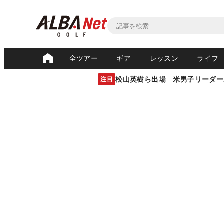
全ツアー
ギア
レッスン
ライフ
松山英樹ら出場 米男子リーダー
注目