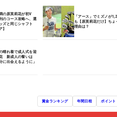
調の原英莉花が初V
「アース」でミズノが1,2
利のコース攻略へ、選
も【原英莉花だけ】ちょ
ッズと同じシャフト
理由は？
ア】
の晴れ着で成人式を迎
花 新成人の誓いは
分に出会えるように」
賞金ランキング
年間日程
ポイント