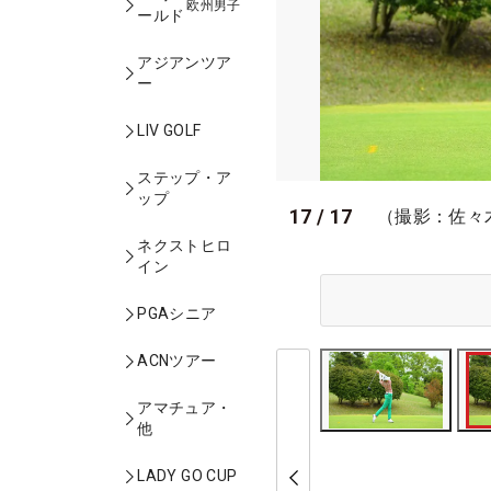
欧州男子
ールド
アジアンツア
ー
LIV GOLF
ステップ・ア
ップ
17
/
17
（撮影：佐々
ネクストヒロ
イン
PGAシニア
ACNツアー
アマチュア・
他
LADY GO CUP