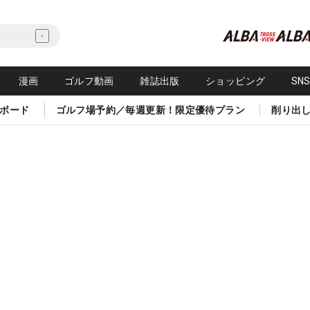
漫画
ゴルフ動画
雑誌出版
ショッピング
SN
ボード
ゴルフ場予約／毎週更新！限定優待プラン
削り出