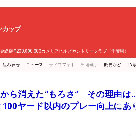
ンカップ
金総額
¥200,000,000
カメリアヒルズカントリークラブ（千葉県）
組み合せ
ニュース
ライブフォト
出場選手
概要など
TV
莉花から消えた“もろさ” その理由は
100ヤード以内のプレー向上にあ
】