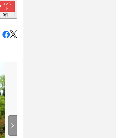
コメン
ト
0
件