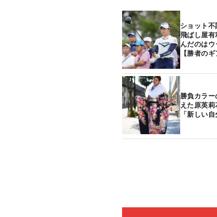
ショット不
飛ばし屋有
んだのはウ
【勝者のギ
勝負カラー
えた原英莉
「新しい自