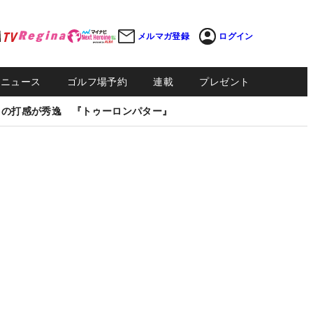
メルマガ登録
ログイン
Sニュース
ゴルフ場予約
連載
プレゼント
しの打感が秀逸 『トゥーロンパター』