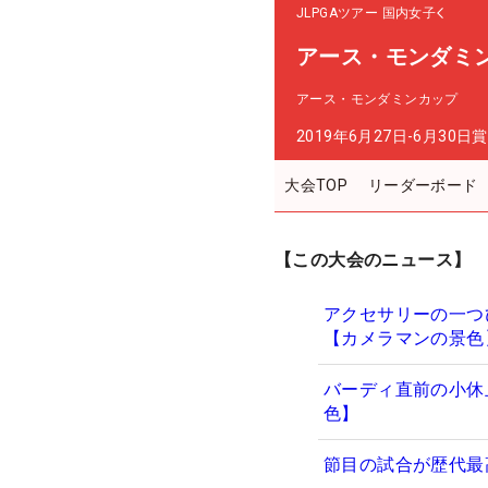
JLPGAツアー
国内女子
アース・モンダミ
アース・モンダミンカップ
2019年6月27日-6月30日
賞
大会TOP
リーダーボード
【この大会のニュース】
アクセサリーの一つ
【カメラマンの景色
バーディ直前の小休
色】
節目の試合が歴代最