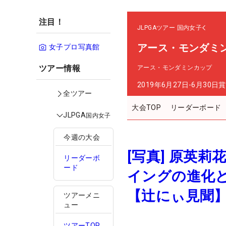
注目！
JLPGAツアー
国内女子
アース・モンダミ
女子プロ写真館
ツアー情報
アース・モンダミンカップ
2019年6月27日-6月30日
賞
全ツアー
大会TOP
リーダーボード
JLPGA
国内女子
今週の大会
[写真] 原英
リーダーボ
ード
イングの進化と
【辻にぃ見聞
ツアーメニ
ュー
ツアーTOP