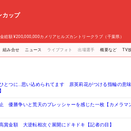
ンカップ
金総額
¥200,000,000
カメリアヒルズカントリークラブ（千葉県）
組み合せ
ニュース
ライブフォト
出場選手
概要など
TV
ひとつに…思い込められてます 原英莉花がつける指輪の意
】
止 優勝争いと荒天のプレッシャーを感じた一枚【カメラマ
高賞金額 大逆転相次ぐ展開にドキドキ【記者の目】