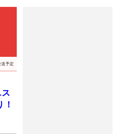
放送予定
…ス
り！