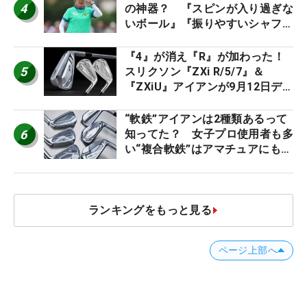
4
の神器？ 『スピンが入り過ぎな
いボール』『振りやすいシャフ
ト』『真っすぐ飛ぶドライバ
ー』 #女子プロセッティング
『4』が消え『R』が加わった！
5
スリクソン『ZXi R/5/7』＆
『ZXiU』アイアンが9月12日デ
ビュー
“軟鉄”アイアンは2種類あるって
6
知ってた？ 女子プロ使用者も多
い“複合軟鉄”はアマチュアにもオ
ススメ！
ランキングをもっと見る
ページ上部へ