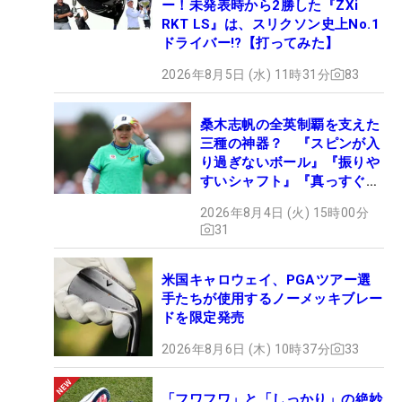
ー！未発表時から2勝した『ZXi
RKT LS』は、スリクソン史上No.1
ドライバー!?【打ってみた】
2026年8月5日 (水) 11時31分
83
桑木志帆の全英制覇を支えた
三種の神器？ 『スピンが入
り過ぎないボール』『振りや
すいシャフト』『真っすぐ飛
ぶドライバー』 #女子プロ
2026年8月4日 (火) 15時00分
セッティング
31
米国キャロウェイ、PGAツアー選
手たちが使用するノーメッキブレー
ドを限定発売
2026年8月6日 (木) 10時37分
33
「フワフワ」と「しっかり」の絶妙