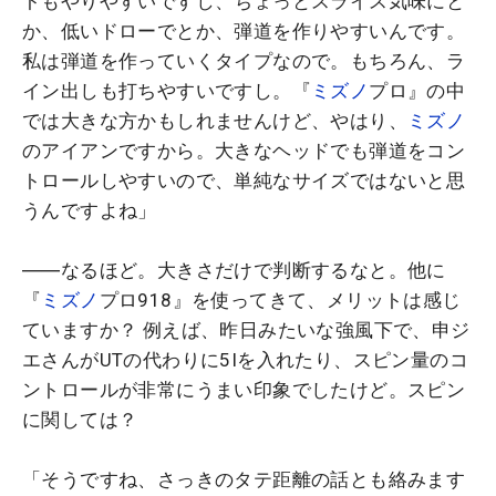
トもやりやすいですし、ちょっとスライス気味にと
か、低いドローでとか、弾道を作りやすいんです。
私は弾道を作っていくタイプなので。もちろん、ラ
イン出しも打ちやすいですし。『
ミズノ
プロ』の中
では大きな方かもしれませんけど、やはり、
ミズノ
のアイアンですから。大きなヘッドでも弾道をコン
トロールしやすいので、単純なサイズではないと思
うんですよね」
――なるほど。大きさだけで判断するなと。他に
『
ミズノ
プロ918』を使ってきて、メリットは感じ
ていますか？ 例えば、昨日みたいな強風下で、申ジ
エさんがUTの代わりに5Iを入れたり、スピン量のコ
ントロールが非常にうまい印象でしたけど。スピン
に関しては？
「そうですね、さっきのタテ距離の話とも絡みます