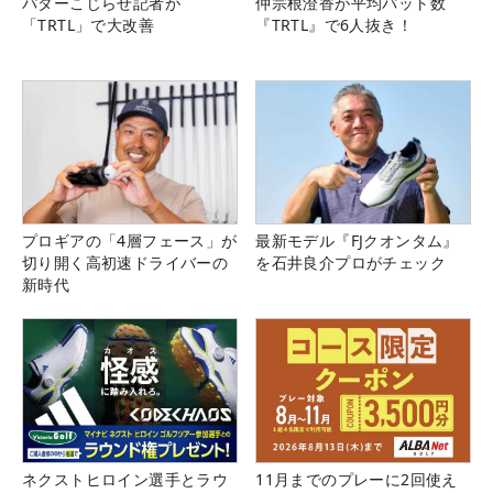
パターこじらせ記者が
仲宗根澄香が平均パット数
「TRTL」で大改善
『TRTL』で6人抜き！
プロギアの「4層フェース」が
最新モデル『FJクオンタム』
切り開く高初速ドライバーの
を石井良介プロがチェック
新時代
ネクストヒロイン選手とラウ
11月までのプレーに2回使え