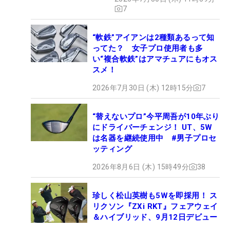
7
“軟鉄”アイアンは2種類あるって知
ってた？ 女子プロ使用者も多
い“複合軟鉄”はアマチュアにもオス
スメ！
2026年7月30日 (木) 12時15分
7
“替えないプロ”今平周吾が10年ぶり
にドライバーチェンジ！ UT、5W
は名器を継続使用中 #男子プロセ
ッティング
2026年8月6日 (木) 15時49分
38
珍しく松山英樹も5Wを即採用！ ス
リクソン『ZXi RKT』フェアウェイ
＆ハイブリッド、9月12日デビュー