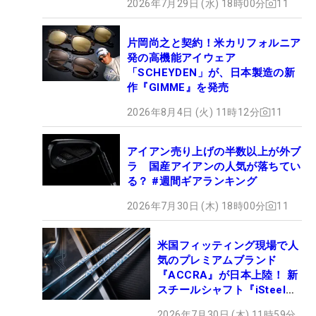
2026年7月29日 (水) 18時00分
11
片岡尚之と契約！米カリフォルニア
発の高機能アイウェア
「SCHEYDEN」が、日本製造の新
作『GIMME』を発売
2026年8月4日 (火) 11時12分
11
アイアン売り上げの半数以上が外ブ
ラ 国産アイアンの人気が落ちてい
る？ #週間ギアランキング
2026年7月30日 (木) 18時00分
11
米国フィッティング現場で人
気のプレミアムブランド
『ACCRA』が日本上陸！ 新
スチールシャフト『iSteel
BLUE』が9月4日デビュー
2026年7月30日 (木) 11時59分