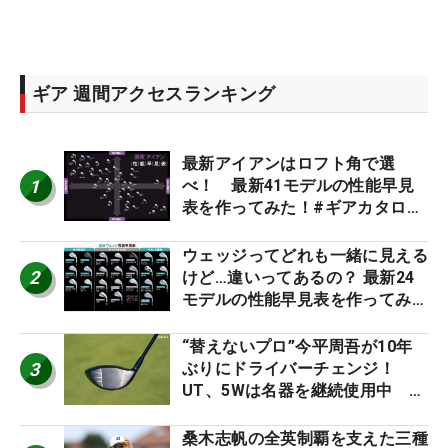
ギア 週間アクセスランキング
最新アイアンはロフト角で選
1
べ！ 最新41モデルの性能早見
表を作ってみた！#ギアカタログ
2026
ウェッジってどれも一緒に見える
2
けど…違いってあるの？ 最新24
モデルの性能早見表を作ってみ
た #ギアカタログ2026
“替えないプロ”今平周吾が10年
3
ぶりにドライバーチェンジ！
UT、5Wは名器を継続使用中 #
男子プロセッティング
桑木志帆の全英制覇を支えた三種