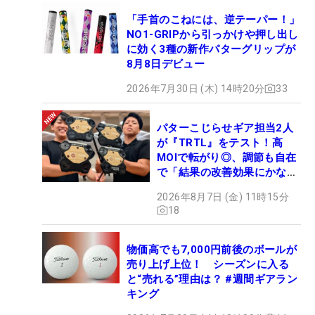
「手首のこねには、逆テーパー！」
NO1-GRIPから引っかけや押し出し
に効く3種の新作パターグリップが
8月8日デビュー
2026年7月30日 (木) 14時20分
33
パターこじらせギア担当2人
が『TRTL』をテスト！高
MOIで転がり◎、調節も自在
で「結果の改善効果にかなり
の意外性」
2026年8月7日 (金) 11時15分
18
物価高でも7,000円前後のボールが
売り上げ上位！ シーズンに入る
と“売れる”理由は？ #週間ギアラン
キング