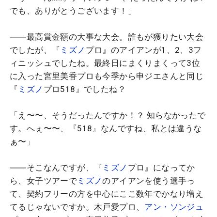
でも、ありがとうございます！」
――最高賞金額の大事な大会。誰もが獲りたい大会
でしたが、『
ミズノ
プロ』のアイアンが1、2、3フ
ィニッシュでしたね。最終日にまくりまくって3位
に入った宮里美香プロも今季から申ジエさんと同じ
『
ミズノ
プロ518』でしたね？
「え〜〜、そうだったんですか！？ 知らなかったで
す。へぇ〜〜、『518』なんですね、私とは違うな
ぁ〜」
――そこなんですが、『
ミズノ
プロ』になってか
ら、女子ツアーで
ミズノ
のアイアンを使う選手っ
て、契約フリーの方を中心にここ数年でかなり増え
てるじゃないですか。木戸愛プロ、
アン・ソンジュ