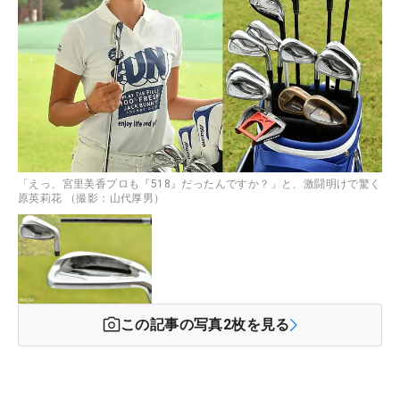
「えっ、宮里美香プロも『518』だったんですか？」と、激闘明けで驚く
原英莉花 （撮影：山代厚男）
この記事の写真
2
枚を見る