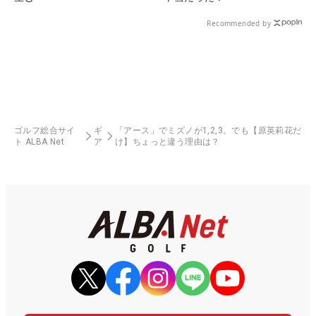
Recommended by
ゴルフ総合サイ
ギ
「アース」でミズノが1,2,3。でも【原英莉花だ
ト ALBA Net
ア
け】ちょっと違う理由は？