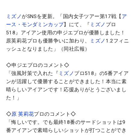
ミズノ
がSNSを更新。「国内女子ツアー第17戦【
ア
ース・モンダミンカップ
】にて、『
ミズノ
プロ
518』アイアン使用の申ジエプロが優勝しました！
原英莉花プロも優勝争いに加わり、
ミズノ
1.2フィニ
ッシュとなりました」（同社広報）
◇申ジエプロのコメント◇
「強風対策で入れた『
ミズノ
プロ518』の5番アイア
ンが活躍して優勝することができました！本当に素
晴らしいアイアンです！応援ありがとうございまし
た！」
◇
原 英莉花
プロのコメント◇
「悔しいです。でも最終18番のサードショットは9
番アイアンで素晴らしいショットが打つことができ