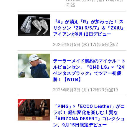
25
『4』が消え『R』が加わった！ ス
リクソン『ZXi R/5/7』＆『ZXiU』
アイアンが9月12日デビュー
2026年8月5日 (水) 17時56分
62
テーラーメイド契約のマイケル・ト
ルビョンセン、『Qi4D LS』×『24
ベンタスブラック』でツアー初優
勝！【WITB】
2026年8月3日 (月) 12時23分
19
「PING」×「ECCO Leather」がコ
ラボ！ 経年変化を楽しむ上質な
『ARIZONA DESERT』コレクショ
ン、9月15日限定デビュー