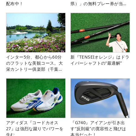
配布中！
県）」の無料プレー券が当た
る！！
インター5分、都心から60分
新『TENSEIオレンジ』はドラ
のフラットな美観コース。大
イバーシャフトの“最適解”
栄カントリー俱楽部（千葉
県）
アディダス『コードカオス
『G740』アイアンが引き出
27』は強烈な蹴りでパワーを
す“反則級”の寛容性と飛びは
生む
本当だった！