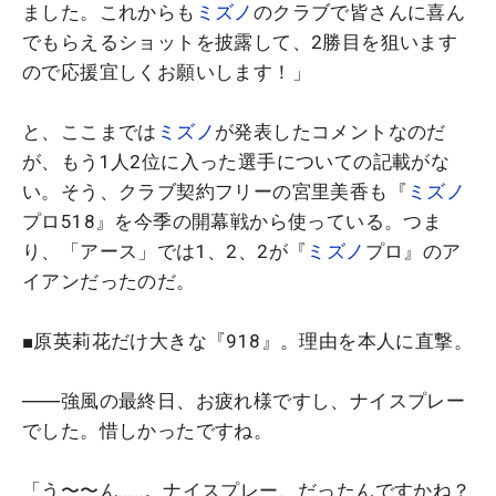
ました。これからも
ミズノ
のクラブで皆さんに喜ん
でもらえるショットを披露して、2勝目を狙います
ので応援宜しくお願いします！」
と、ここまでは
ミズノ
が発表したコメントなのだ
が、もう1人2位に入った選手についての記載がな
い。そう、クラブ契約フリーの宮里美香も『
ミズノ
プロ518』を今季の開幕戦から使っている。つま
り、「アース」では1、2、2が『
ミズノ
プロ』のア
イアンだったのだ。
■原英莉花だけ大きな『918』。理由を本人に直撃。
――強風の最終日、お疲れ様ですし、ナイスプレー
でした。惜しかったですね。
「う〜〜ん……。ナイスプレー、だったんですかね？