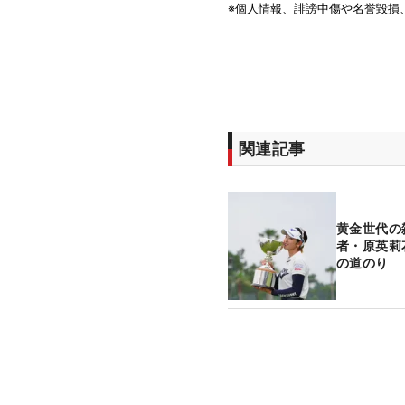
関連記事
黄金世代の
者・原英莉
の道のり