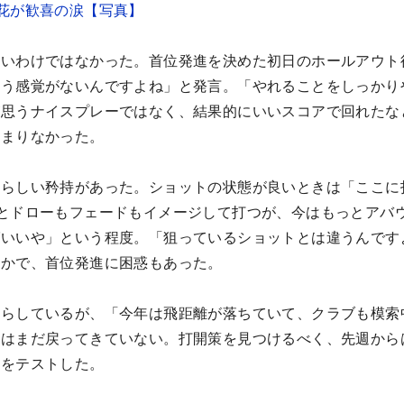
花が歓喜の涙【写真】
良いわけではなかった。首位発進を決めた初日のホールアウト
いう感覚がないんですよね」と発言。「やれることをしっかり
が思うナイスプレーではなく、結果的にいいスコアで回れたな
あまりなかった。
ーらしい矜持があった。ショットの状態が良いときは「ここに
とドローもフェードもイメージして打つが、今はもっとアバ
ばいいや」という程度。「狙っているショットとは違うんです
なかで、首位発進に困惑もあった。
ならしているが、「今年は飛距離が落ちていて、クラブも模索
トはまだ戻ってきていない。打開策を見つけるべく、先週から
のをテストした。