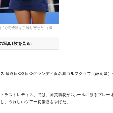
ト”で初優勝を手繰り寄せた （撮
の写真
1
枚を見る
ス 最終日◇2日◇グランディ浜名湖ゴルフクラブ（静岡県）◇
トラストレディス」では、原英莉花が2ホールに渡るプレー
下し、うれしいツアー初優勝を挙げた。