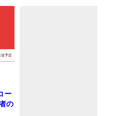
放送予定
コー
者の