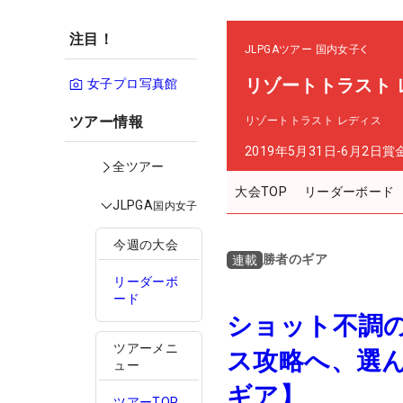
注目！
JLPGAツアー
国内女子
リゾートトラスト 
女子プロ写真館
ツアー情報
リゾートトラスト レディス
2019年5月31日-6月2日
賞
全ツアー
大会TOP
リーダーボード
JLPGA
国内女子
今週の大会
勝者のギア
連載
リーダーボ
ード
ショット不調
ツアーメニ
ス攻略へ、選
ュー
ギア】
ツアーTOP