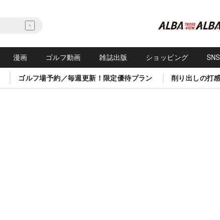
漫画
ゴルフ動画
雑誌出版
ショッピング
SN
ゴルフ場予約／毎週更新！限定優待プラン
削り出しの打