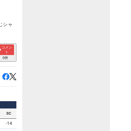
じシャ
コメン
ト
0
件
SC
-14