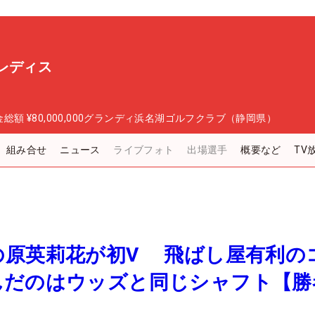
レディス
金総額
¥80,000,000
グランディ浜名湖ゴルフクラブ（静岡県）
組み合せ
ニュース
ライブフォト
出場選手
概要など
TV
の原英莉花が初V 飛ばし屋有利の
んだのはウッズと同じシャフト【勝