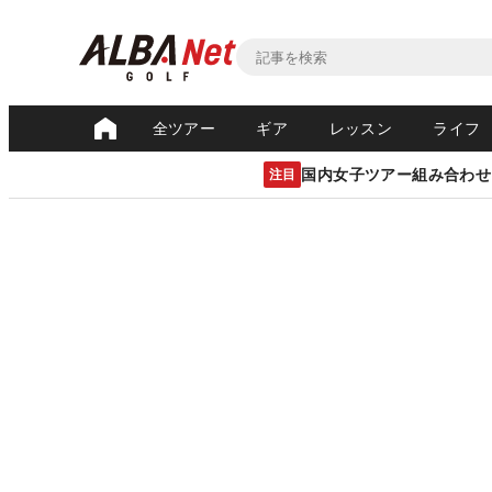
全ツアー
ギア
レッスン
ライフ
国内女子ツアー組み合わせ
注目