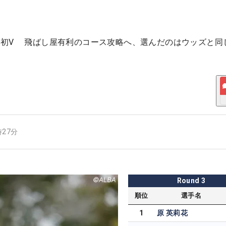
が初V 飛ばし屋有利のコース攻略へ、選んだのはウッズと同
時27分
Round
3
順位
選手名
1
原 英莉花