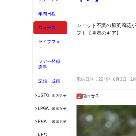
年間日程
ショット不調の原英莉花
ニュース
フト【勝者のギア】
ライブフォ
ト
ツアー登録
選手
配信日時：
2019年6月3日 12
記録・成績
JGTO
国内男子
国内女子
LPGA
米国女子
PGA
米国男子
DPワ