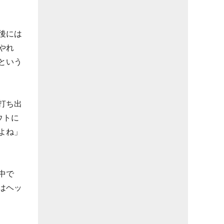
後には
やれ
という
打ち出
ウトに
よね」
中で
はヘッ