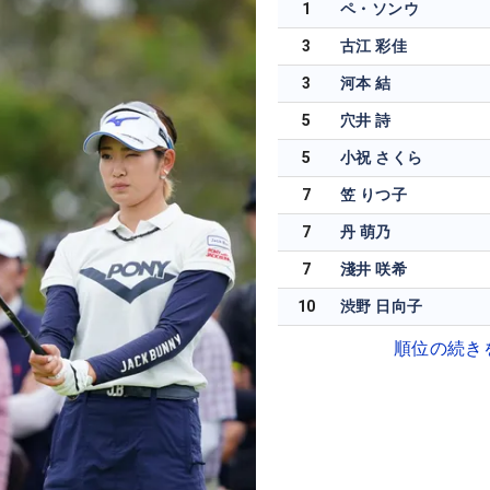
1
ペ・ソンウ
3
古江 彩佳
3
河本 結
5
穴井 詩
5
小祝 さくら
7
笠 りつ子
7
丹 萌乃
7
淺井 咲希
10
渋野 日向子
順位の続き