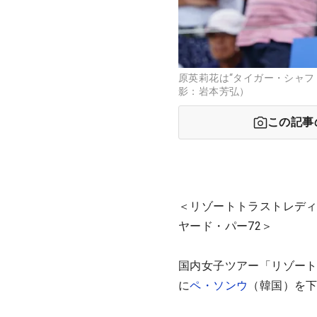
原英莉花は“タイガー・シャフ
影：岩本芳弘）
この記事
＜リゾートトラストレディ
ヤード・パー72＞
国内女子ツアー「リゾート
に
ペ・ソンウ
（韓国）を