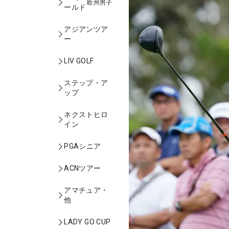
欧州男子
ールド
アジアンツア
ー
LIV GOLF
ステップ・ア
ップ
ネクストヒロ
イン
PGAシニア
ACNツアー
アマチュア・
他
LADY GO CUP