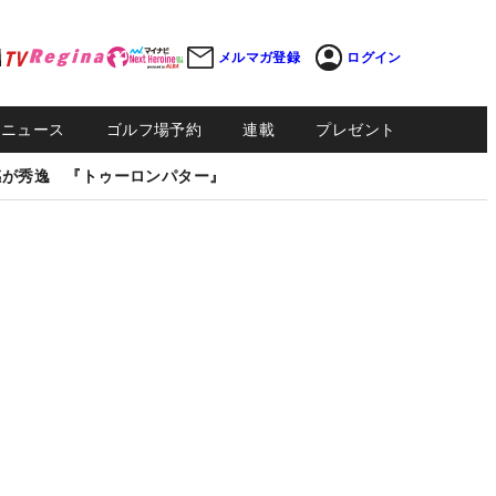
メルマガ登録
ログイン
Sニュース
ゴルフ場予約
連載
プレゼント
感が秀逸 『トゥーロンパター』