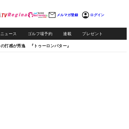
メルマガ登録
ログイン
Sニュース
ゴルフ場予約
連載
プレゼント
しの打感が秀逸 『トゥーロンパター』