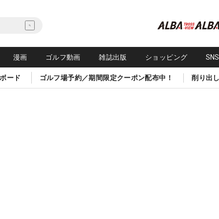
漫画
ゴルフ動画
雑誌出版
ショッピング
SN
ボード
ゴルフ場予約／期間限定クーポン配布中！
削り出