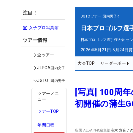
注目！
JGTOツアー
国内男子
日本プロゴルフ選
女子プロ写真館
ツアー情報
日本プロゴルフ選手権大会 セ
2026年5月21日-5月24日
賞
全ツアー
大会TOP
リーダーボード
JLPGA
国内女子
JGTO
国内男子
[写真] 10
ツアーメニ
ュー
初開催の蒲生G
ツアーTOP
年間日程
所属
ALBA Net編集部
高木 彩音
/
A