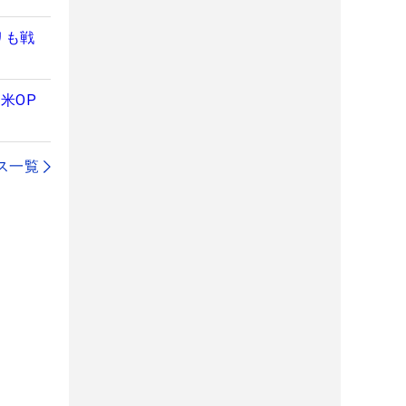
リも戦
米OP
ス一覧