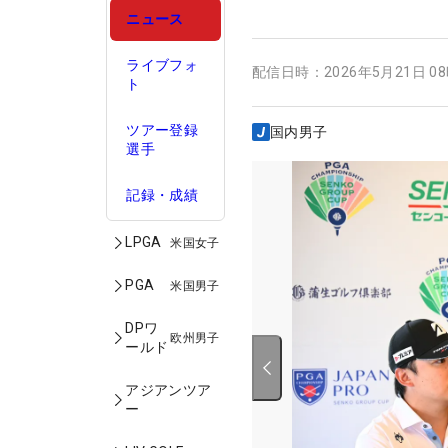
ニュース
ライブフォ
配信日時：
2026年5月21日 0
ト
ツアー登録
国内男子
選手
記録・成績
LPGA
米国女子
PGA
米国男子
DPワ
欧州男子
ールド
アジアンツア
ー