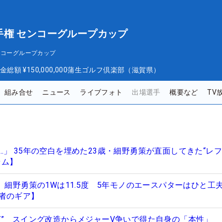
手権 センコーグループカップ
ンコーグループカップ
金総額
¥150,000,000
蒲生ゴルフ倶楽部（滋賀県）
組み合せ
ニュース
ライブフォト
出場選手
概要など
TV
」 35年の空白を埋めた23歳・細野勇策が直面してきた“レ
ラム】
 細野勇策の1Wは11.5度 5年モノのエースパターはひと工
者のギア】
打” スイング改造からメジャーV争いで得た自身の「本性」