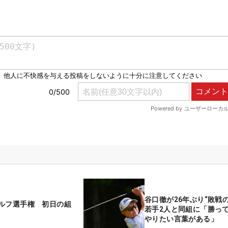
谷口徹が26年ぶり“敗戦
ルフ選手権 初日の組
若手2人と同組に「勝っ
やりたい言葉がある」