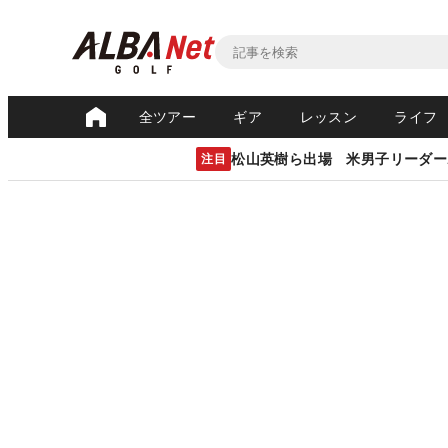
全ツアー
ギア
レッスン
ライフ
松山英樹ら出場 米男子リーダー
注目