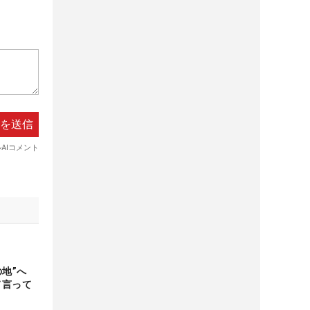
の地”へ
て言って