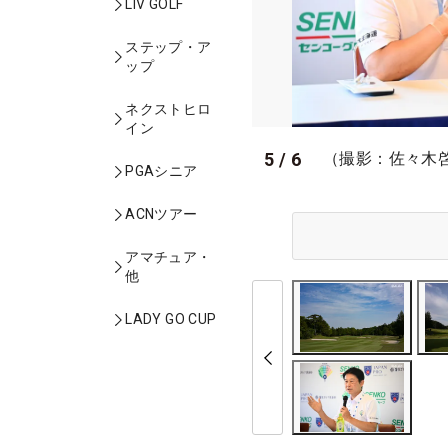
LIV GOLF
ステップ・ア
ップ
ネクストヒロ
イン
5
/
6
（撮影：佐々木
PGAシニア
ACNツアー
アマチュア・
他
LADY GO CUP