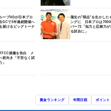
ループHDが日本プロ
蒲生の“弱点”を生かした
生GCで3年連続開催へ
ングに 日本プロは7000
を届けるビッグトーナ
パー72「知力と忍耐力が
る試合に」
TFCC損傷を告白 メ
へ前向き「不安なく試
う」
賞金ランキング
年間日程
ポイント