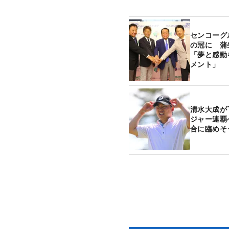
センコーグ
の冠に 蒲
「夢と感動
メント」
清水大成が
ジャー連覇
合に臨めそ