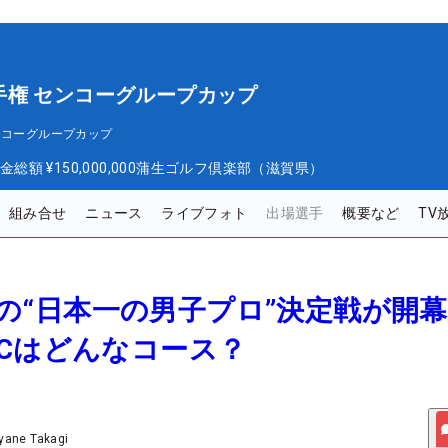
手権 センコーグループカップ
ンコーグループカップ
金総額
¥150,000,000
蒲生ゴルフ倶楽部（滋賀県）
組み合せ
ニュース
ライブフォト
出場選手
概要など
TV
0周年の“日本一の男子プロ”決定戦が
Cはどんなコース？
yane Takagi