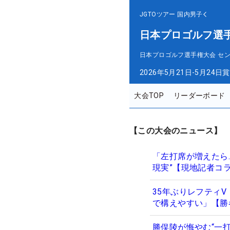
JGTOツアー
国内男子
日本プロゴルフ選
日本プロゴルフ選手権大会 セ
2026年5月21日-5月24日
賞
大会TOP
リーダーボード
【この大会のニュース】
「左打席が増えたら…
現実”【現地記者コ
35年ぶりレフティV
で構えやすい」【勝
勝俣陵が悔やむ“一