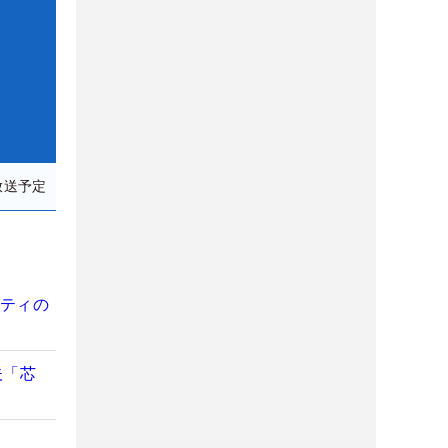
放送予定
フティの
夫「芯