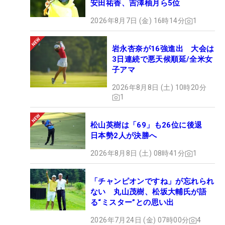
安田祐香、吉澤柚月ら5位
2026年8月7日 (金) 16時14分
1
岩永杏奈が16強進出 大会は
3日連続で悪天候順延/全米女
子アマ
2026年8月8日 (土) 10時20分
1
松山英樹は「69」も26位に後退
日本勢2人が決勝へ
2026年8月8日 (土) 08時41分
1
「チャンピオンですね」が忘れられ
ない 丸山茂樹、松坂大輔氏が語
る“ミスター”との思い出
2026年7月24日 (金) 07時00分
4