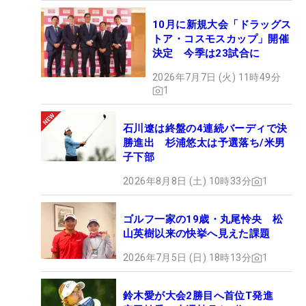
10月に新規大会「ドラッグス
トア・コスモスカップ」開催
決定 今季は23試合に
2026年7月7日 (火) 11時49分
1
石川遼は終盤の4連続バーディで決
勝進出 杉浦悠太は予選落ち/米男
子下部
2026年8月8日 (土) 10時33分
1
ゴルフ一家の19歳・丸尾怜央 松
山英樹以来の快挙へ見えた課題
2026年7月5日 (日) 18時13分
1
鈴木愛が大会2勝目へ首位T発進