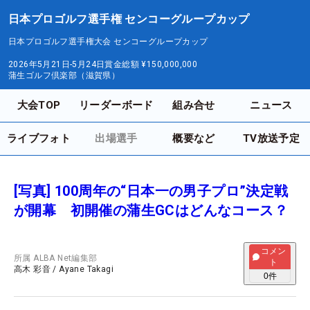
日本プロゴルフ選手権 センコーグループカップ
日本プロゴルフ選手権大会 センコーグループカップ
2026年5月21日-5月24日
賞金総額
¥150,000,000
蒲生ゴルフ倶楽部（滋賀県）
大会TOP
リーダーボード
組み合せ
ニュース
ライブフォト
出場選手
概要など
TV放送予定
[写真] 100周年の“日本一の男子プロ”決定戦
が開幕 初開催の蒲生GCはどんなコース？
コメン
所属
ALBA Net編集部
ト
高木 彩音
/
Ayane Takagi
0
件