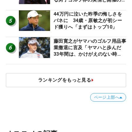
台裏
44万円に泣いた昨季の悔しさを
5
バネに 34歳・原敏之が初シー
ド獲りへ「まずはトップ10」
藤田寛之がヤマハのゴルフ用品事
6
業撤退に言及「ヤマハと歩んだ
33年間は、かけがえのない時
間」
ランキングをもっと見る
ページ上部へ