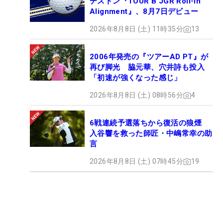
ヂストン『TOUR B JGR Roll-in
Alignment』、8月7日デビュー
2026年8月8日 (土) 11時35分
13
2006年発売の『ツアーAD PT』が
再び脚光 脇元華、穴井詩も投入
「初速が強くなった感じ」
2026年8月8日 (土) 08時56分
4
6戦連続予選落ちから復活の狼煙
入谷響を救った師匠・中嶋常幸の助
言
2026年8月8日 (土) 07時45分
19