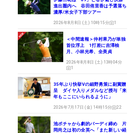
進出圏内へ 谷田侑里香は予選落ち
濃厚/米女子下部ツアー
2026年8月8日 (土) 10時15分
1
＜中間速報＞仲村果乃が単独
首位浮上 1打差に吉澤柚
月、小林光希、全美貞
2026年8月8日 (土) 13時04分
1
35年ぶり快挙Vの細野勇策に副賞贈
呈 ダイヤ入りメダルなど授与「来
年もここにいられるように」
2026年7月17日 (金) 14時15分
22
池ポチャから劇的バーディ締め 片
岡尚之は初の全英へ「また新しい経