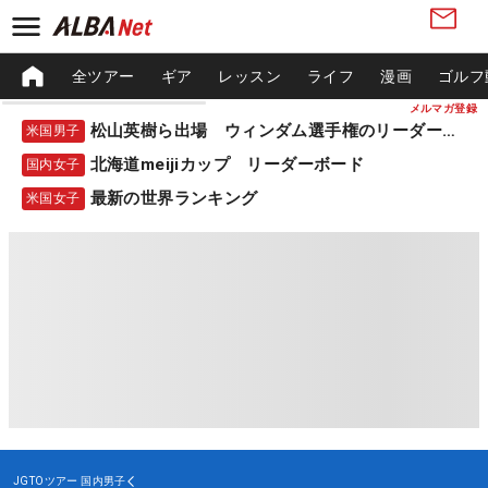
全ツアー
ギア
レッスン
ライフ
漫画
ゴルフ
メルマガ登録
松山英樹ら出場 ウィンダム選手権のリーダーボード
米国男子
北海道meijiカップ リーダーボード
国内女子
最新の世界ランキング
米国女子
JGTOツアー
国内男子