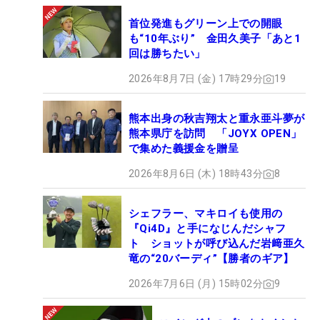
首位発進もグリーン上での開眼
も“10年ぶり” 金田久美子「あと1
回は勝ちたい」
2026年8月7日 (金) 17時29分
19
熊本出身の秋吉翔太と重永亜斗夢が
熊本県庁を訪問 「JOYX OPEN」
で集めた義援金を贈呈
2026年8月6日 (木) 18時43分
8
シェフラー、マキロイも使用の
『Qi4D』と手になじんだシャフ
ト ショットが呼び込んだ岩﨑亜久
竜の“20バーディ”【勝者のギア】
2026年7月6日 (月) 15時02分
9