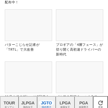
配布中！
パターこじらせ記者が
プロギアの「4層フェース」が
「TRTL」で大改善
切り開く高初速ドライバーの
新時代
11月までのプレーに2回使え
ゴルフの熱狂を、つくる仕
る！コース限定3,500円クー
事。｜スタッフ募集中
TOUR
JLPGA
JGTO
LPGA
PGA
閉じる
ポン配布中！
全ツアー
国内女子
国内男子
米国女子
米国男子
更新