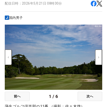
配信日時：
2026年5月21日 08時30分
国内男子
1
/
6
前へ
次へ
蒲生ゴルフ倶楽部の11番 （撮影：佐々木啓）