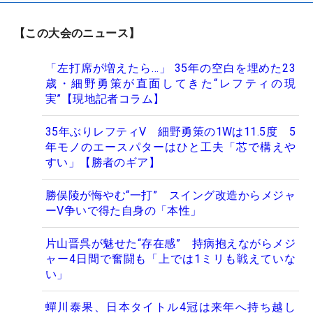
【この大会のニュース】
「左打席が増えたら…」 35年の空白を埋めた23
歳・細野勇策が直面してきた“レフティの現
実”【現地記者コラム】
35年ぶりレフティV 細野勇策の1Wは11.5度 5
年モノのエースパターはひと工夫「芯で構えや
すい」【勝者のギア】
勝俣陵が悔やむ“一打” スイング改造からメジャ
ーV争いで得た自身の「本性」
片山晋呉が魅せた“存在感” 持病抱えながらメジ
ャー4日間で奮闘も「上では1ミリも戦えていな
い」
蟬川泰果、日本タイトル4冠は来年へ持ち越し