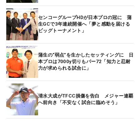
センコーグループHDが日本プロの冠に 蒲
生GCで3年連続開催へ「夢と感動を届ける
ビッグトーナメント」
蒲生の“弱点”を生かしたセッティングに 日
本プロは7000y切りもパー72「知力と忍耐
力が求められる試合に」
清水大成がTFCC損傷を告白 メジャー連覇
へ前向き「不安なく試合に臨めそう」