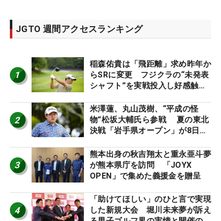
JGTO 週間アクセスランキング
稲森佑貴は「飛距離」求め昨年か
1
らSRに変更 フジクラの“未発表
シャフト”を実戦投入し好感触
「つかまえにいける」【男子ツア
ーのヒトネタ！】
米澤蓮、丸山茂樹、“平成の怪
2
物”松坂大輔氏ら参戦 夏の東北
決戦「岩手県オープン」が8日開
幕
熊本出身の秋吉翔太と重永亜斗夢
3
が熊本県庁を訪問 「JOYX
OPEN」で集めた義援金を贈呈
「助けてほしい」のひと言で実現
4
した新規大会 堀川未来夢が訴え
る男子ゴルフ界の実情と開催の舞