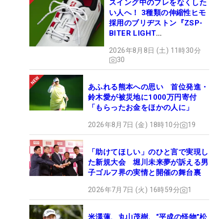
スイング中のブレをなくした
い人へ！ 3種類の伸縮性ヒモ
採用のブリヂストン『ZSP-
BITER LIGHT
MAGICLACE』、8月8日デビ
2026年8月8日 (土) 11時30分
ュー
30
あふれる熊本への思い 首位発進・
鈴木愛が被災地に1000万円寄付
「もらったお金をほかの人に」
2026年8月7日 (金) 18時10分
19
「助けてほしい」のひと言で実現し
た新規大会 堀川未来夢が訴える男
子ゴルフ界の実情と開催の舞台裏
2026年7月7日 (火) 16時59分
1
米澤蓮、丸山茂樹、“平成の怪物”松