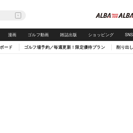
漫画
ゴルフ動画
雑誌出版
ショッピング
SN
ボード
ゴルフ場予約／毎週更新！限定優待プラン
削り出