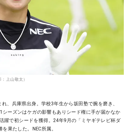
影：上山敬太）
日生まれ、兵庫県出身。学校3年生から坂田塾で腕を磨き、
-21シーズンはケガの影響もありシード権に手が届かなか
の活躍で初シードを獲得。24年9月の「ミヤギテレビ杯ダ
を果たした。NEC所属。