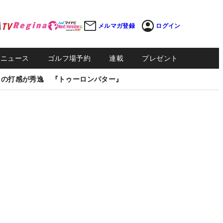
メルマガ登録
ログイン
Sニュース
ゴルフ場予約
連載
プレゼント
しの打感が秀逸 『トゥーロンパター』