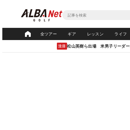
全ツアー
ギア
レッスン
ライフ
松山英樹ら出場 米男子リーダー
注目