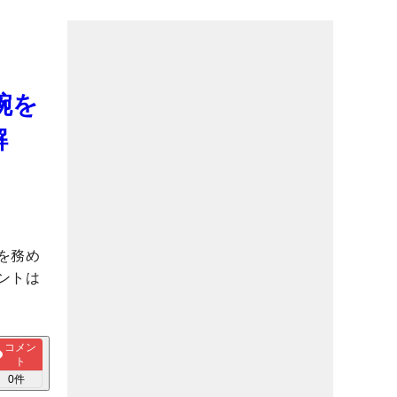
腕を
解
を務め
ントは
コメン
ト
0
件