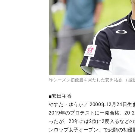
昨シーズン初優勝を果たした安田祐香 （撮
■安田祐香
やすだ・ゆうか／ 2000年12月24
2019年のプロテストに一発合格。20
ったが、23年には2位に2度入るなど
ンロップ女子オープン」で悲願の初優勝