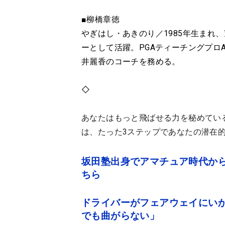
■柳橋章徳
やぎはし・あきのり／1985年生まれ
ーとして活躍。PGAティーチングプロ
井麗香のコーチを務める。
◇
あなたはもっと飛ばせる力を秘めている
は、たった3ステップであなたの潜在
坂田塾出身でアマチュア時代か
ちら
ドライバーがフェアウェイにいか
でも曲がらない」