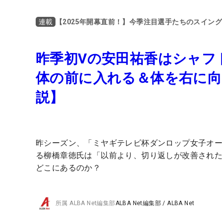
【2025年開幕直前！】今季注目選手たちのスイン
連載
昨季初Vの安田祐香はシャフ
体の前に入れる＆体を右に向
説】
昨シーズン、「ミヤギテレビ杯ダンロップ女子オ
る柳橋章徳氏は「以前より、切り返しが改善され
どこにあるのか？
所属
ALBA Net編集部
ALBA Net編集部
/
ALBA Net