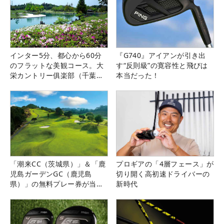
インター5分、都心から60分
『G740』アイアンが引き出
のフラットな美観コース。大
す“反則級”の寛容性と飛びは
栄カントリー俱楽部（千葉
本当だった！
県）
「潮来CC（茨城県）」＆「鹿
プロギアの「4層フェース」が
児島ガーデンGC（鹿児島
切り開く高初速ドライバーの
県）」の無料プレー券が当た
新時代
る！！