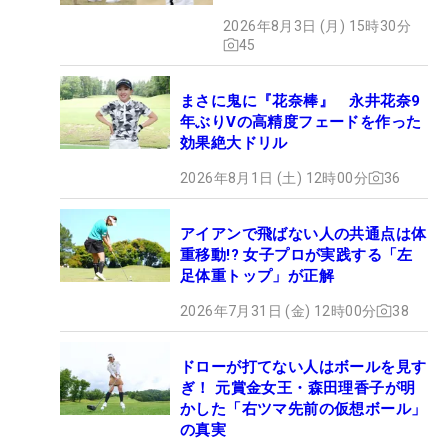
2026年8月3日 (月) 15時30分
45
まさに鬼に『花奈棒』 永井花奈9
年ぶりVの高精度フェードを作った
効果絶大ドリル
2026年8月1日 (土) 12時00分
36
アイアンで飛ばない人の共通点は体
重移動!? 女子プロが実践する「左
足体重トップ」が正解
2026年7月31日 (金) 12時00分
38
ドローが打てない人はボールを見す
ぎ！ 元賞金女王・森田理香子が明
かした「右ツマ先前の仮想ボール」
の真実