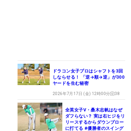
ドラコン女子プロはシャフトを3回
しならせる！ 「逆→順→逆」が300
ヤードを生む秘密
2026年7月17日 (金) 12時00分
38
全英女子V・桑木志帆はなぜ
ダフらない？ 実は右ヒジをリ
リースするからダウンブロー
に打てる #優勝者のスイング