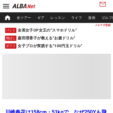
全ツアー
ギア
レッスン
ライフ
漫画
ゴルフ
メルマガ登録
全英女子OP女王の“スマホドリル”
パット
森田理香子が教える“お腹ドリル”
飛ばし
女子プロが実践する“100円玉ドリル”
ダフリ
川崎春花は158cm・51kgで、なぜ250Yも飛