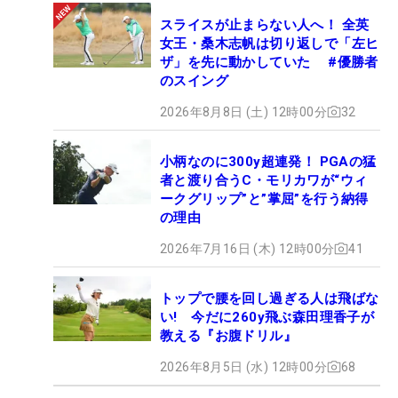
スライスが止まらない人へ！ 全英
女王・桑木志帆は切り返しで「左ヒ
ザ」を先に動かしていた #優勝者
のスイング
2026年8月8日 (土) 12時00分
32
小柄なのに300y超連発！ PGAの猛
者と渡り合うC・モリカワが“ウィ
ークグリップ”と”掌屈”を行う納得
の理由
2026年7月16日 (木) 12時00分
41
トップで腰を回し過ぎる人は飛ばな
い! 今だに260y飛ぶ森田理香子が
教える『お腹ドリル』
2026年8月5日 (水) 12時00分
68