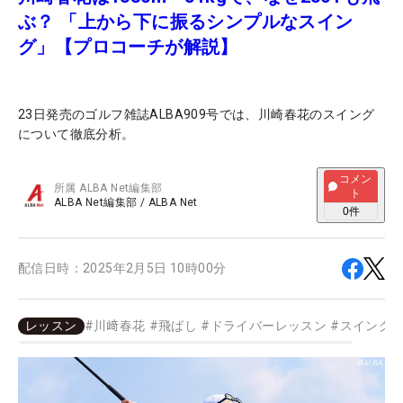
ぶ？ 「上から下に振るシンプルなスイン
グ」【プロコーチが解説】
23日発売のゴルフ雑誌ALBA909号では、川崎春花のスイング
について徹底分析。
コメン
所属
ALBA Net編集部
ト
ALBA Net編集部
/
ALBA Net
0
件
配信日時：
2025年2月5日 10時00分
レッスン
#
川﨑春花
#
飛ばし
#
ドライバーレッスン
#
スイング