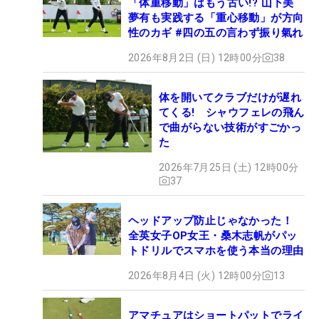
「体重移動」はもう古い!? 山下美
夢有も実践する「重心移動」が方向
性のカギ #四の五の言わず振り氣れ
2026年8月2日 (日) 12時00分
38
体を開いてクラブだけが遅れ
てくる! シャウフェレの飛ん
で曲がらない技術がすごかっ
た
2026年7月25日 (土) 12時00分
37
ヘッドアップ防止じゃなかった！
全英女子OP女王・桑木志帆がパッ
トドリルでスマホを使う本当の理由
2026年8月4日 (火) 12時00分
13
アマチュアはショートパットでライ