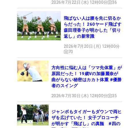
2026年7月22日 (水) 12時00分
36
飛ばない人は腰を先に切るか
らだった！ 260ヤード飛ばす
森田理香子が明かした「切り
返し」の新常識
2026年7月20日 (月) 12時00分
70
方向性に悩む人は「ツマ先体重」が
原因だった！ 19歳Vの加藤麗奈が
曲がらない秘密はカカト体重 #優勝
者のスイング
2026年7月30日 (木) 12時00分
35
ジャンボもタイガーもダウンで両ヒ
ザを広げていた！ 女子プロコーチ
が明かす「飛ばし」の真髄 #四の