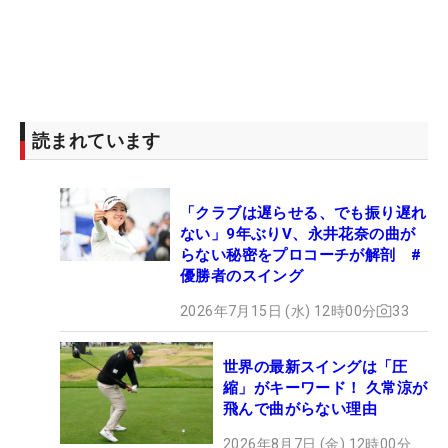
読まれています
「クラブは遅らせる、でも振り遅れ
ない」9年ぶりV、永井花奈の曲が
らない秘密をプロコーチが解剖 #
優勝者のスイング
2026年7月15日 (水) 12時00分
33
世界の最新スイングは「圧
縮」がキーワード！ 久常涼が
飛んで曲がらない理由
2026年8月7日 (金) 12時00分