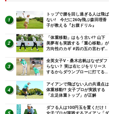
トップで腰を回し過ぎる人は飛ば
1
ない! 今だに260y飛ぶ森田理香
子が教える『お腹ドリル』
「体重移動」はもう古い!? 山下
2
美夢有も実践する「重心移動」が
方向性のカギ #四の五の言わず振
り氣れ
全英女子V・桑木志帆はなぜダフ
3
らない？ 実は右ヒジをリリース
するからダウンブローに打てる #
優勝者のスイング
アイアンで飛ばない人の共通点は
4
体重移動!? 女子プロが実践する
「左足体重トップ」が正解
ダフる人は100円玉を置くだけ！
5
女子プロが実践するアイアン「ダ