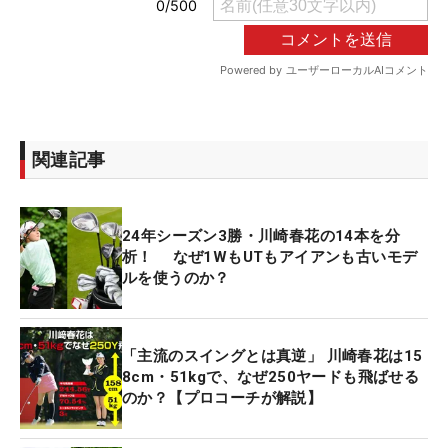
関連記事
24年シーズン3勝・川崎春花の14本を分
析！ なぜ1WもUTもアイアンも古いモデ
ルを使うのか？
「主流のスイングとは真逆」 川崎春花は15
8cm・51kgで、なぜ250ヤードも飛ばせる
のか？【プロコーチが解説】