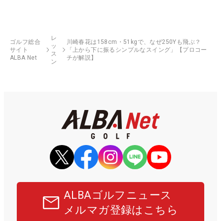
レ
ゴルフ総合
川崎春花は158cm・51kgで、なぜ250Yも飛ぶ？
ッ
サイト
「上から下に振るシンプルなスイング」【プロコー
ス
ALBA Net
チが解説】
ン
ALBAゴルフニュース
メルマガ登録はこちら