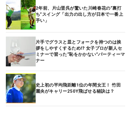
2年前、片山晋呉が驚いた川崎春花の“裏打
ち”スイング「出力の出し方が日本で一番上
手い」
片手でグラスと皿とフォークを持つのは挨
拶をしやすくするため⁉ 女子プロが新人セ
ミナーで習った“恥をかかない”パーティーマ
ナー
史上初の平均飛距離1位の年間女王！ 竹田
麗央がキャリー250Y飛ばせる秘訣は？