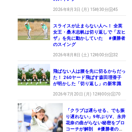
2026年8月3日 (月) 15時30分
45
スライスが止まらない人へ！ 全英
女王・桑木志帆は切り返しで「左ヒ
ザ」を先に動かしていた #優勝者
のスイング
2026年8月8日 (土) 12時00分
32
飛ばない人は腰を先に切るからだっ
た！ 260ヤード飛ばす森田理香子
が明かした「切り返し」の新常識
2026年7月20日 (月) 12時00分
70
「クラブは遅らせる、でも振
り遅れない」9年ぶりV、永井
花奈の曲がらない秘密をプロ
コーチが解剖 #優勝者のス