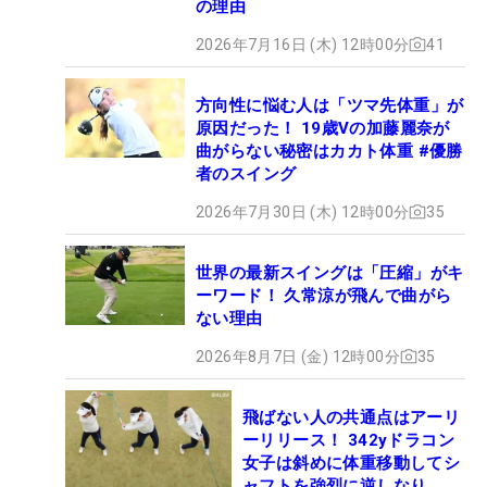
の理由
2026年7月16日 (木) 12時00分
41
方向性に悩む人は「ツマ先体重」が
原因だった！ 19歳Vの加藤麗奈が
曲がらない秘密はカカト体重 #優勝
者のスイング
2026年7月30日 (木) 12時00分
35
世界の最新スイングは「圧縮」がキ
ーワード！ 久常涼が飛んで曲がら
ない理由
2026年8月7日 (金) 12時00分
35
飛ばない人の共通点はアーリ
ーリリース！ 342yドラコン
女子は斜めに体重移動してシ
ャフトを強烈に逆しなり