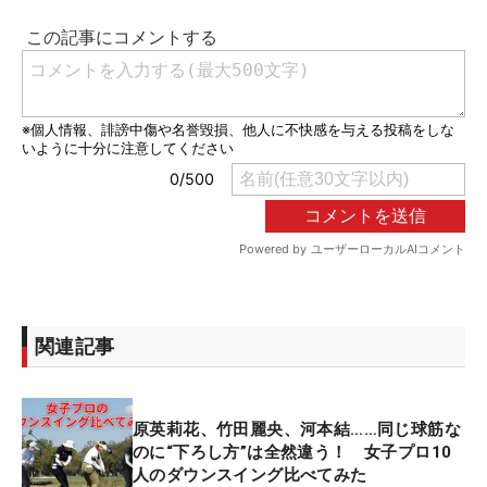
関連記事
原英莉花、竹田麗央、河本結……同じ球筋な
のに“下ろし方”は全然違う！ 女子プロ10
人のダウンスイング比べてみた