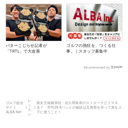
パターこじらせ記者が
ゴルフの熱狂を、つくる仕
「TRTL」で大改善
事。｜スタッフ募集中
Recommended by
レ
ゴルフ総合
新女王候補筆頭・佐久間朱莉のストロークどうマネ
ッ
サイト
る？ 平均28.8パットの秘訣は五角形を作って肩を上
ス
ALBA Net
下に使うこと！
ン