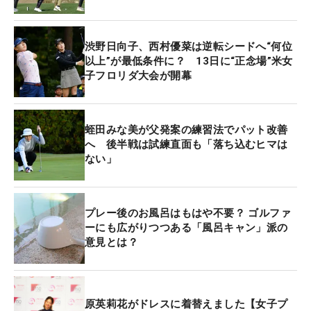
渋野日向子、西村優菜は逆転シードへ“何位
以上”が最低条件に？ 13日に“正念場”米女
子フロリダ大会が開幕
蛭田みな美が父発案の練習法でパット改善
へ 後半戦は試練直面も「落ち込むヒマは
ない」
プレー後のお風呂はもはや不要？ ゴルファ
ーにも広がりつつある「風呂キャン」派の
意見とは？
原英莉花がドレスに着替えました【女子プ