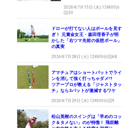
イング
2026年7月15日 (水) 12時00分
33
ドローが打てない人はボールを見す
ぎ！ 元賞金女王・森田理香子が明
かした「右ツマ先前の仮想ボール」
の真実
2026年7月28日 (火) 12時00分
68
アマチュアはショートパットでライ
ンを消して強く打っちゃダメ!?
ツアープロが教える「ジャストタッ
チ」なら3パットが激減するワケ
2026年7月29日 (水) 12時00分
9
松山英樹のスイングは「早めのコッ
ク＆タメない」のが特徴！ 飛距離