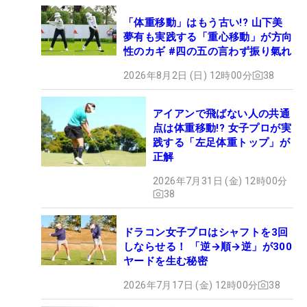
「体重移動」はもう古い!? 山下美
夢有も実践する「重心移動」が方向
性のカギ #四の五の言わず振り氣れ
2026年8月2日 (日) 12時00分
38
アイアンで飛ばない人の共通
点は体重移動!? 女子プロが実
践する「左足体重トップ」が
正解
2026年7月31日 (金) 12時00分
38
ドラコン女子プロはシャフトを3回
しならせる！ 「逆→順→逆」が300
ヤードを生む秘密
2026年7月17日 (金) 12時00分
38