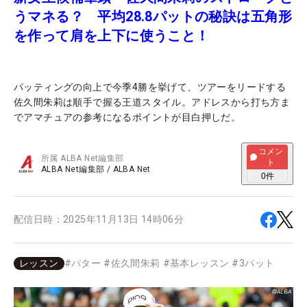
うマネる？ 平均28.8パットの秘訣は五角形
を作って肩を上下に使うこと！
パッティングの向上で今季4勝を挙げて、ツアーをリードする
佐久間朱莉は順手で握る王道スタイル。アドレスから打ち方ま
でアマチュアの参考になるポイントが目白押しだ。
コメン
所属
ALBA Net編集部
ト
ALBA Net編集部
/
ALBA Net
0
件
配信日時：
2025年11月13日 14時06分
レッスン
#
パター
#
佐久間朱莉
#
基本レッスン
#
3パット