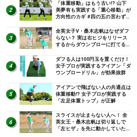
「体重移動」はもう古い!? 山下
2
美夢有も実践する「重心移動」が
方向性のカギ #四の五の言わず振
り氣れ
全英女子V・桑木志帆はなぜダフ
3
らない？ 実は右ヒジをリリース
するからダウンブローに打てる #
優勝者のスイング
ダフる人は100円玉を置くだけ！
4
女子プロが実践するアイアン「ダ
ウンブロードリル」が効果抜群
アイアンで飛ばない人の共通点は
5
体重移動!? 女子プロが実践する
「左足体重トップ」が正解
スライスが止まらない人へ！ 全
6
英女王・桑木志帆は切り返しで
「左ヒザ」を先に動かしていた
#優勝者のスイング