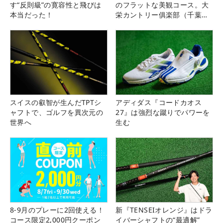
す“反則級”の寛容性と飛びは
のフラットな美観コース。大
本当だった！
栄カントリー俱楽部（千葉
県）
スイスの叡智が生んだTPTシ
アディダス『コードカオス
ャフトで、ゴルフを異次元の
27』は強烈な蹴りでパワーを
世界へ
生む
8-9月のプレーに2回使える！
新『TENSEIオレンジ』はドラ
コース限定2,000円クーポン
イバーシャフトの“最適解”