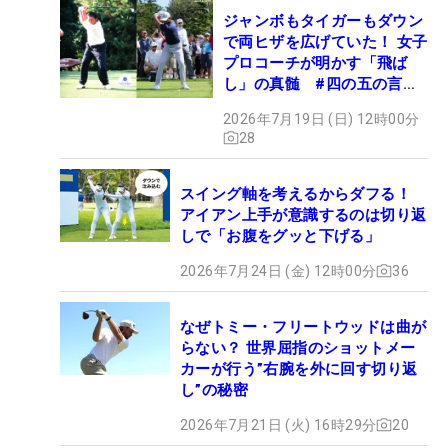
ジャンボもタイガーもダウン
で両ヒザを広げていた！ 女子
プロコーチが明かす「飛ば
し」の真髄 #四の五の言わ
ず振り氣れ
2026年7月19日 (日) 12時00分
28
スイング軸を考えるからダフる！
アイアン上手が意識するのは切り返
しで「お腹をグッと下げる」
2026年7月24日 (金) 12時00分
36
なぜトミー・フリートウッドは曲が
らない？ 世界屈指のショットメー
カーが行う”右腕を外に回す切り返
し”の秘密
2026年7月21日 (火) 16時29分
20