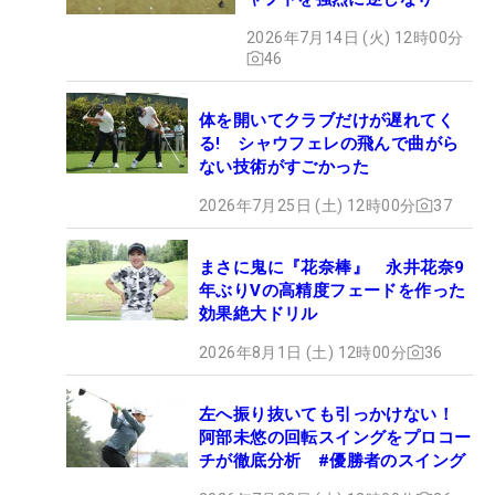
2026年7月14日 (火) 12時00分
46
体を開いてクラブだけが遅れてく
る! シャウフェレの飛んで曲がら
ない技術がすごかった
2026年7月25日 (土) 12時00分
37
まさに鬼に『花奈棒』 永井花奈9
年ぶりVの高精度フェードを作った
効果絶大ドリル
2026年8月1日 (土) 12時00分
36
左へ振り抜いても引っかけない！
阿部未悠の回転スイングをプロコー
チが徹底分析 #優勝者のスイング