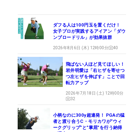
ダフる人は100円玉を置くだけ！
女子プロが実践するアイアン「ダウ
ンブロードリル」が効果抜群
2026年8月6日 (木) 12時00分
40
飛ばない人ほど見てほしい！
岩井明愛は「右ヒザを寄せつ
つ左ヒザを伸ばす」ことで回
転力アップ
2026年7月18日 (土) 12時00分
32
小柄なのに300y超連発！ PGAの猛
者と渡り合うC・モリカワが“ウィ
ークグリップ”と”掌屈”を行う納得