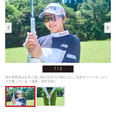
1
/
2
佐久間朱莉は左手人差し指が右手の小指の上にくる逆オーバーラッピン
グで握っている （撮影：田中宏幸）