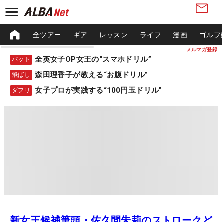
全ツアー
ギア
レッスン
ライフ
漫画
ゴルフ
メルマガ登録
全英女子OP女王の“スマホドリル”
パット
森田理香子が教える“お腹ドリル”
飛ばし
女子プロが実践する“100円玉ドリル”
ダフリ
新女王候補筆頭・佐久間朱莉のストロークど