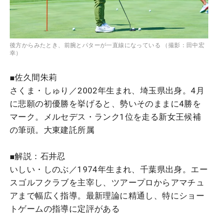
後方からみたとき、前腕とパターが一直線になっている （撮影：田中宏
幸）
■佐久間朱莉
さくま・しゅり／2002年生まれ、埼玉県出身。4月
に悲願の初優勝を挙げると、勢いそのままに4勝を
マーク。メルセデス・ランク1位を走る新女王候補
の筆頭。大東建託所属
■解説：石井忍
いしい・しのぶ／1974年生まれ、千葉県出身。エー
スゴルフクラブを主宰し、ツアープロからアマチュ
アまで幅広く指導。最新理論に精通し、特にショー
トゲームの指導に定評がある