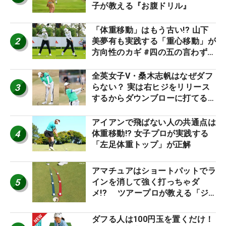
子が教える『お腹ドリル』
「体重移動」はもう古い!? 山下
2
美夢有も実践する「重心移動」が
方向性のカギ #四の五の言わず振
り氣れ
全英女子V・桑木志帆はなぜダフ
3
らない？ 実は右ヒジをリリース
するからダウンブローに打てる #
優勝者のスイング
アイアンで飛ばない人の共通点は
4
体重移動!? 女子プロが実践する
「左足体重トップ」が正解
アマチュアはショートパットでラ
5
インを消して強く打っちゃダ
メ!? ツアープロが教える「ジ
ャストタッチ」なら3パットが激
減するワケ
ダフる人は100円玉を置くだけ！