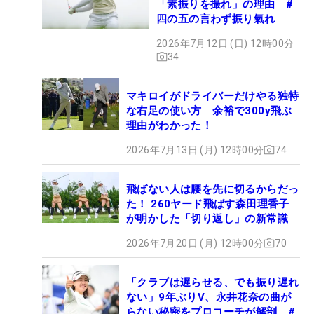
「素振りを撮れ」の理由 #
四の五の言わず振り氣れ
2026年7月12日 (日) 12時00分
34
マキロイがドライバーだけやる独特
な右足の使い方 余裕で300y飛ぶ
理由がわかった！
2026年7月13日 (月) 12時00分
74
飛ばない人は腰を先に切るからだっ
た！ 260ヤード飛ばす森田理香子
が明かした「切り返し」の新常識
2026年7月20日 (月) 12時00分
70
「クラブは遅らせる、でも振り遅れ
ない」9年ぶりV、永井花奈の曲が
らない秘密をプロコーチが解剖 #