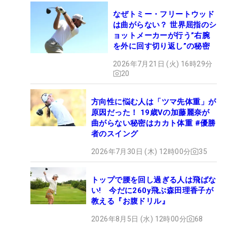
なぜトミー・フリートウッド
は曲がらない？ 世界屈指のシ
ョットメーカーが行う”右腕
を外に回す切り返し”の秘密
2026年7月21日 (火) 16時29分
20
方向性に悩む人は「ツマ先体重」が
原因だった！ 19歳Vの加藤麗奈が
曲がらない秘密はカカト体重 #優勝
者のスイング
2026年7月30日 (木) 12時00分
35
トップで腰を回し過ぎる人は飛ばな
い! 今だに260y飛ぶ森田理香子が
教える『お腹ドリル』
2026年8月5日 (水) 12時00分
68