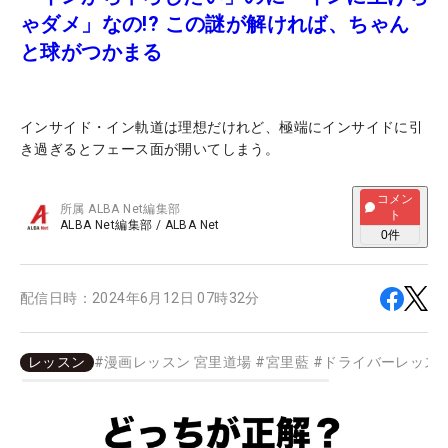
ゃダメ」なの!? この謎が解ければ、ちゃん
と球がつかまる
インサイド・イン軌道は理想だけれど、極端にインサイドに引
き過ぎるとフェース面が開いてしまう。
コメン
所属
ALBA Net編集部
ト
ALBA Net編集部
/
ALBA Net
0
件
配信日時：
2024年6月12日 07時32分
レッスン
#
漫画レッスン 宮里道場
#
宮里藍
#
ドライバーレッス