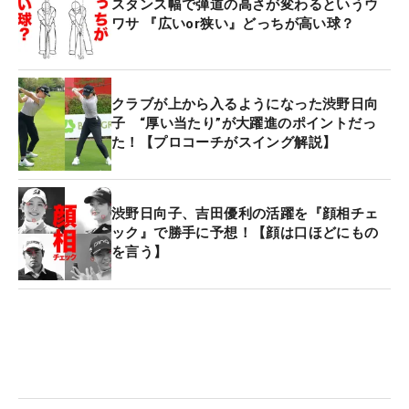
スタンス幅で弾道の高さが変わるというウ
ワサ 『広いor狭い』どっちが高い球？
クラブが上から入るようになった渋野日向
子 “厚い当たり”が大躍進のポイントだっ
た！【プロコーチがスイング解説】
渋野日向子、吉田優利の活躍を『顔相チェ
ック』で勝手に予想！【顔は口ほどにもの
を言う】