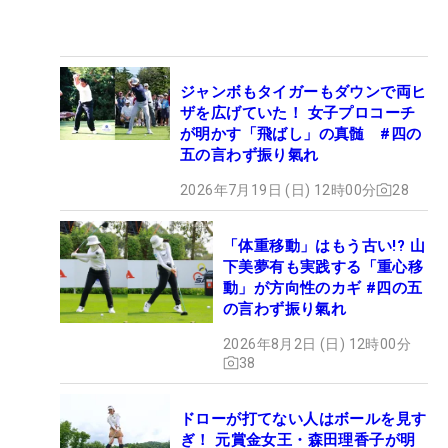
ジャンボもタイガーもダウンで両ヒ
ザを広げていた！ 女子プロコーチ
が明かす「飛ばし」の真髄 #四の
五の言わず振り氣れ
2026年7月19日 (日) 12時00分
28
「体重移動」はもう古い!? 山
下美夢有も実践する「重心移
動」が方向性のカギ #四の五
の言わず振り氣れ
2026年8月2日 (日) 12時00分
38
ドローが打てない人はボールを見す
ぎ！ 元賞金女王・森田理香子が明