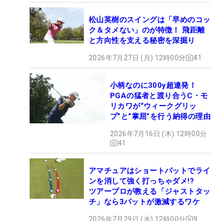
松山英樹のスイングは「早めのコッ
ク＆タメない」のが特徴！ 飛距離
と方向性を支える秘密を深掘り
2026年7月27日 (月) 12時00分
41
小柄なのに300y超連発！
PGAの猛者と渡り合うC・モ
リカワが“ウィークグリッ
プ”と”掌屈”を行う納得の理由
2026年7月16日 (木) 12時00分
41
アマチュアはショートパットでライ
ンを消して強く打っちゃダメ!?
ツアープロが教える「ジャストタッ
チ」なら3パットが激減するワケ
2026年7月29日 (水) 12時00分
9