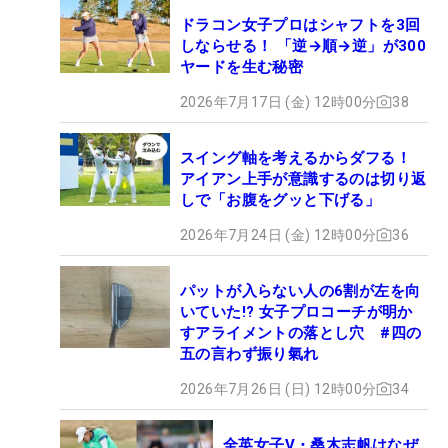
ドラコン女子プロはシャフトを3回
しならせる！ 「逆→順→逆」が300
ヤードを生む秘密
2026年7月17日 (金) 12時00分
38
スイング軸を考えるからダフる！
アイアン上手が意識するのは切り返
しで「お腹をグッと下げる」
2026年7月24日 (金) 12時00分
36
パットが入らない人の6割が左を向
いていた!? 女子プロコーチが明か
すアライメントの落とし穴 #四の
五の言わず振り氣れ
2026年7月26日 (日) 12時00分
34
全英女子V・桑木志帆はなぜ