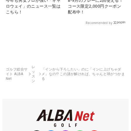
今年も男女プロが強い「キャ
8-9月のプレーに2回使える！
ロウェイ」のニュース一覧は
コース限定2,000円クーポン
こちら！
配布中！
Recommended by
レ
ゴルフ総合サ
「インから下ろしたい」のに「インに上げちゃダ
ッ
イト ALBA
メ」なの!? この謎が解ければ、ちゃんと球がつかま
ス
Net
る
ン