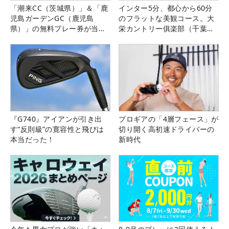
「潮来CC（茨城県）」＆「鹿
インター5分、都心から60分
児島ガーデンGC（鹿児島
のフラットな美観コース。大
県）」の無料プレー券が当た
栄カントリー俱楽部（千葉
る！！
県）
『G740』アイアンが引き出
プロギアの「4層フェース」が
す“反則級”の寛容性と飛びは
切り開く高初速ドライバーの
本当だった！
新時代