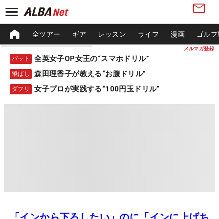
全ツアー
ギア
レッスン
ライフ
漫画
ゴルフ
メルマガ登録
全英女子OP女王の“スマホドリル”
パット
森田理香子が教える“お腹ドリル”
飛ばし
女子プロが実践する“100円玉ドリル”
ダフリ
「インから下ろしたい」のに「インに上げち