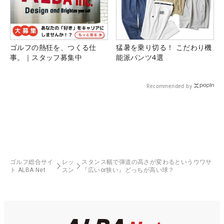
ゴルフの熱狂を、つくる仕
猛暑を乗り切る！ こだわり機
事。｜スタッフ募集中
能派パンツ4選
Recommended by
ゴルフ総合サイ
レッ
スタンス幅で弾道の高さが変わるというウワサ
ト ALBA Net
スン
『広いor狭い』どっちが高い球？