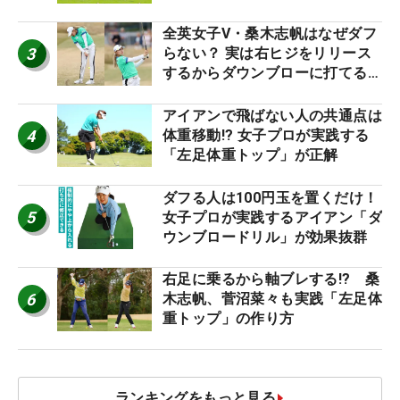
り氣れ
全英女子V・桑木志帆はなぜダフ
3
らない？ 実は右ヒジをリリース
するからダウンブローに打てる #
優勝者のスイング
アイアンで飛ばない人の共通点は
4
体重移動!? 女子プロが実践する
「左足体重トップ」が正解
ダフる人は100円玉を置くだけ！
5
女子プロが実践するアイアン「ダ
ウンブロードリル」が効果抜群
右足に乗るから軸ブレする!? 桑
6
木志帆、菅沼菜々も実践「左足体
重トップ」の作り方
ランキングをもっと見る