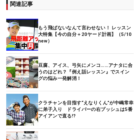
関連記事
もう飛ばないなんて言わせない！ レッスン
大特集【今の自分＋20ヤード計画】（5/10
new）
豆腐、アイス、弓矢にメンコ……アナタに合
うのはどれ？『例え話レッスン』でスイン
グの悩み一発解消！
クラチャンを目指す“えなりくん”が中嶋常幸
に弟子入り ドライバーの右プッシュは5番
アイアンで直る!?