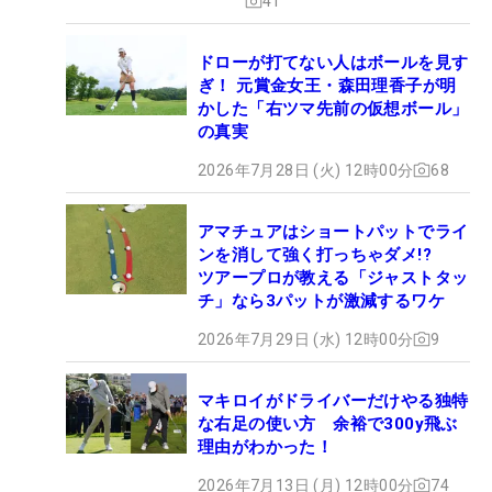
41
ドローが打てない人はボールを見す
ぎ！ 元賞金女王・森田理香子が明
かした「右ツマ先前の仮想ボール」
の真実
2026年7月28日 (火) 12時00分
68
アマチュアはショートパットでライ
ンを消して強く打っちゃダメ!?
ツアープロが教える「ジャストタッ
チ」なら3パットが激減するワケ
2026年7月29日 (水) 12時00分
9
マキロイがドライバーだけやる独特
な右足の使い方 余裕で300y飛ぶ
理由がわかった！
2026年7月13日 (月) 12時00分
74