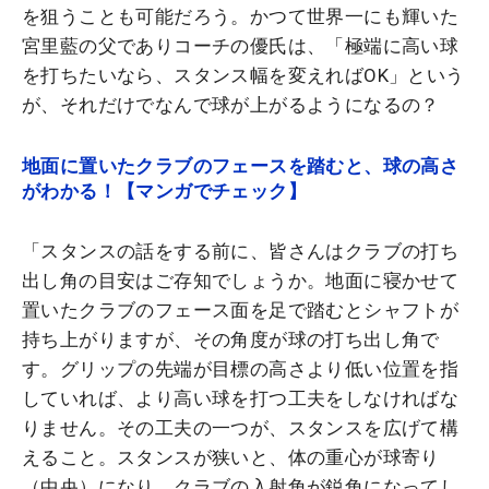
を狙うことも可能だろう。かつて世界一にも輝いた
宮里藍の父でありコーチの優氏は、「極端に高い球
を打ちたいなら、スタンス幅を変えればOK」という
が、それだけでなんで球が上がるようになるの？
地面に置いたクラブのフェースを踏むと、球の高さ
がわかる！【マンガでチェック】
「スタンスの話をする前に、皆さんはクラブの打ち
出し角の目安はご存知でしょうか。地面に寝かせて
置いたクラブのフェース面を足で踏むとシャフトが
持ち上がりますが、その角度が球の打ち出し角で
す。グリップの先端が目標の高さより低い位置を指
していれば、より高い球を打つ工夫をしなければな
りません。その工夫の一つが、スタンスを広げて構
えること。スタンスが狭いと、体の重心が球寄り
（中央）になり、クラブの入射角が鋭角になってし