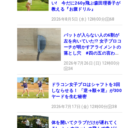
い! 今だに260y飛ぶ森田理香子が
教える『お腹ドリル』
2026年8月5日 (水) 12時00分
68
パットが入らない人の6割が
左を向いていた!? 女子プロコ
ーチが明かすアライメントの
落とし穴 #四の五の言わず
振り氣れ
2026年7月26日 (日) 12時00分
34
ドラコン女子プロはシャフトを3回
しならせる！ 「逆→順→逆」が300
ヤードを生む秘密
2026年7月17日 (金) 12時00分
38
体を開いてクラブだけが遅れてく