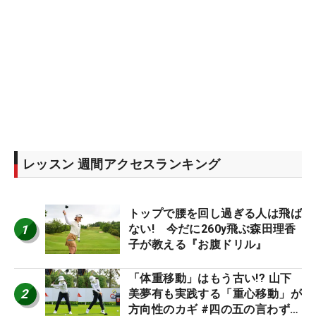
レッスン 週間アクセスランキング
トップで腰を回し過ぎる人は飛ば
1
ない! 今だに260y飛ぶ森田理香
子が教える『お腹ドリル』
「体重移動」はもう古い!? 山下
2
美夢有も実践する「重心移動」が
方向性のカギ #四の五の言わず振