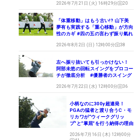
2026年7月21日 (火) 16時29分
20
「体重移動」はもう古い!? 山下美
夢有も実践する「重心移動」が方向
性のカギ #四の五の言わず振り氣れ
2026年8月2日 (日) 12時00分
38
左へ振り抜いても引っかけない！
阿部未悠の回転スイングをプロコー
チが徹底分析 #優勝者のスイング
2026年7月22日 (水) 12時00分
36
小柄なのに300y超連発！
PGAの猛者と渡り合うC・モ
リカワが“ウィークグリッ
プ”と”掌屈”を行う納得の理由
2026年7月16日 (木) 12時00分