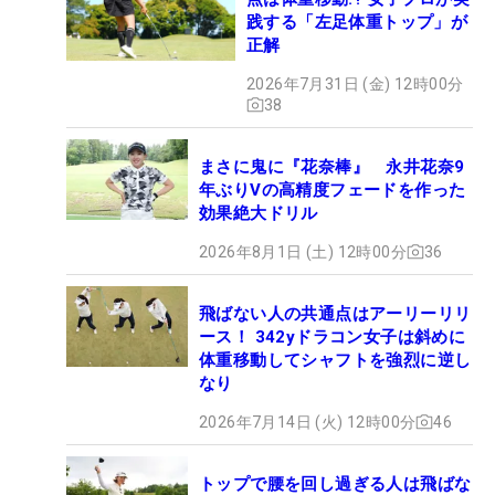
践する「左足体重トップ」が
正解
2026年7月31日 (金) 12時00分
38
まさに鬼に『花奈棒』 永井花奈9
年ぶりVの高精度フェードを作った
効果絶大ドリル
2026年8月1日 (土) 12時00分
36
飛ばない人の共通点はアーリーリリ
ース！ 342yドラコン女子は斜めに
体重移動してシャフトを強烈に逆し
なり
2026年7月14日 (火) 12時00分
46
トップで腰を回し過ぎる人は飛ばな