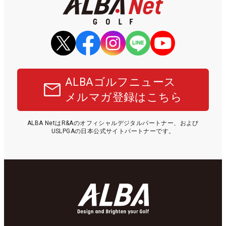
ALBAゴルフニュース
メルマガ登録はこちら
ALBA NetはR&Aのオフィシャルデジタルパートナー、および
USLPGAの日本公式サイトパートナーです。