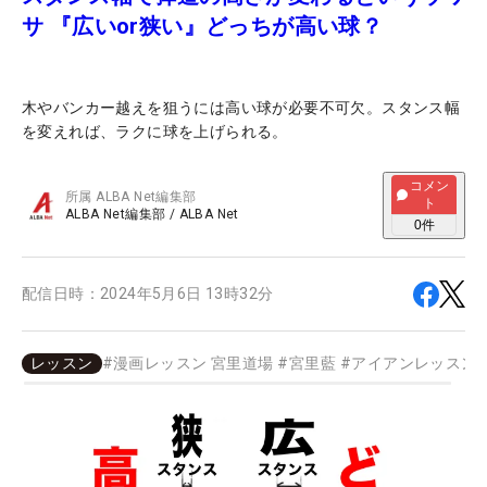
サ 『広いor狭い』どっちが高い球？
木やバンカー越えを狙うには高い球が必要不可欠。スタンス幅
を変えれば、ラクに球を上げられる。
コメン
所属
ALBA Net編集部
ト
ALBA Net編集部
/
ALBA Net
0
件
配信日時：
2024年5月6日 13時32分
レッスン
#
漫画レッスン 宮里道場
#
宮里藍
#
アイアンレッスン