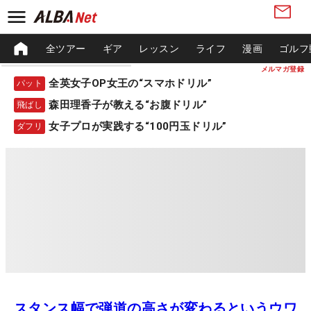
全ツアー
ギア
レッスン
ライフ
漫画
ゴルフ
メルマガ登録
全英女子OP女王の“スマホドリル”
パット
森田理香子が教える“お腹ドリル”
飛ばし
女子プロが実践する“100円玉ドリル”
ダフリ
スタンス幅で弾道の高さが変わるというウワ