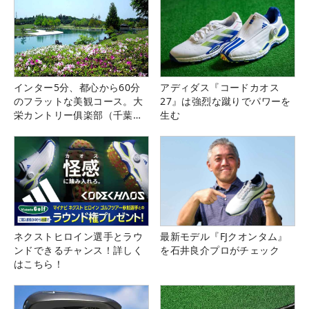
インター5分、都心から60分
アディダス『コードカオス
のフラットな美観コース。大
27』は強烈な蹴りでパワーを
栄カントリー俱楽部（千葉
生む
県）
ネクストヒロイン選手とラウ
最新モデル『FJクオンタム』
ンドできるチャンス！詳しく
を石井良介プロがチェック
はこちら！