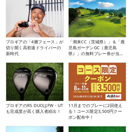
プロギアの「4層フェース」が
「潮来CC（茨城県）」＆「鹿
切り開く高初速ドライバーの
児島ガーデンGC（鹿児島
新時代
県）」の無料プレー券が当た
る！！
プロギアのRS DUOはFW・UT
11月までのプレーに2回使え
も完成度が高く購入者続出！
る！コース限定3,500円クー
ポン配布中！