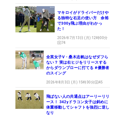
マキロイがドライバーだけや
る独特な右足の使い方 余裕
で300y飛ぶ理由がわかっ
た！
2026年7月13日 (月) 12時00分
74
全英女子V・桑木志帆はなぜダフら
ない？ 実は右ヒジをリリースする
からダウンブローに打てる #優勝者
のスイング
2026年8月3日 (月) 15時30分
45
飛ばない人の共通点はアーリーリリ
ース！ 342yドラコン女子は斜めに
体重移動してシャフトを強烈に逆し
なり