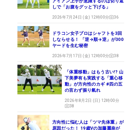
アイアン上手が意識するのは切り返
しで「お腹をグッと下げる」
2026年7月24日 (金) 12時00分
36
ドラコン女子プロはシャフトを3回
しならせる！ 「逆→順→逆」が300
ヤードを生む秘密
2026年7月17日 (金) 12時00分
38
「体重移動」はもう古い!? 山
下美夢有も実践する「重心移
動」が方向性のカギ #四の五
の言わず振り氣れ
2026年8月2日 (日) 12時00分
38
方向性に悩む人は「ツマ先体重」が
原因だった！ 19歳Vの加藤麗奈が