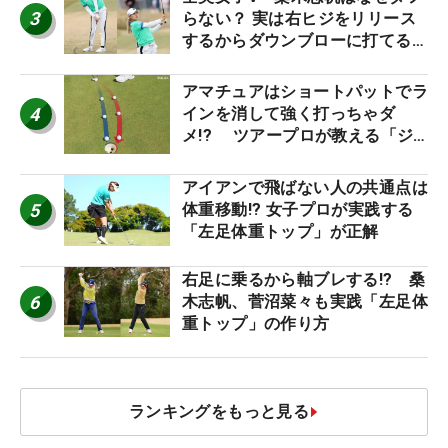
3
らない？ 実は右ヒジをリリース
するからダウンブローに打てる #
優勝者のスイング
アマチュアはショートパットでラ
4
インを消して強く打っちゃダ
メ!? ツアープロが教える「ジ
ャストタッチ」なら3パットが激
減するワケ
アイアンで飛ばない人の共通点は
5
体重移動!? 女子プロが実践する
「左足体重トップ」が正解
右足に乗るから軸ブレする!? 桑
6
木志帆、菅沼菜々も実践「左足体
重トップ」の作り方
ランキングをもっと見る