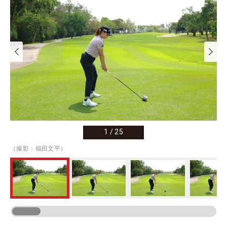
1
/
25
（撮影：福田文平）