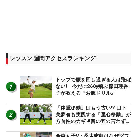
レッスン 週間アクセスランキング
トップで腰を回し過ぎる人は飛ば
1
ない! 今だに260y飛ぶ森田理香
子が教える『お腹ドリル』
「体重移動」はもう古い!? 山下
2
美夢有も実践する「重心移動」が
方向性のカギ #四の五の言わず振
り氣れ
全英女子V・桑木志帆はなぜダフ