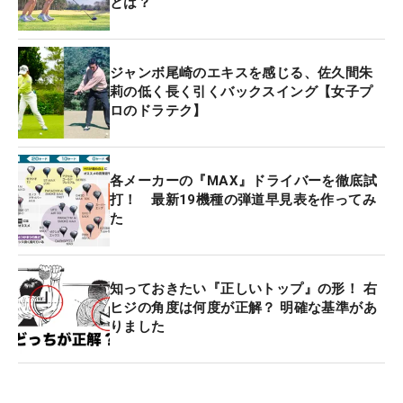
とは？
ジャンボ尾崎のエキスを感じる、佐久間朱
莉の低く長く引くバックスイング【女子プ
ロのドラテク】
各メーカーの『MAX』ドライバーを徹底試
打！ 最新19機種の弾道早見表を作ってみ
た
知っておきたい『正しいトップ』の形！ 右
ヒジの角度は何度が正解？ 明確な基準があ
りました