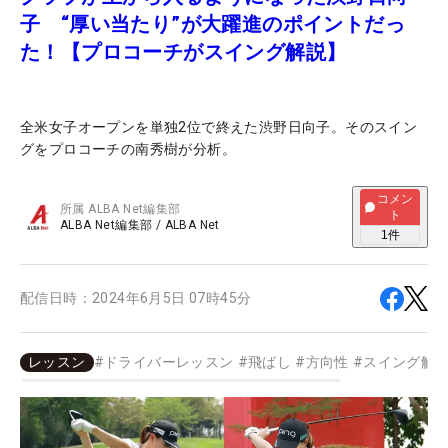
子 “厚い当たり”が大躍進のポイントだっ
た！【プロコーチがスイング解説】
全米女子オープンを単独2位で終えた渋野日向子。そのスイン
グをプロコーチの南秀樹が分析。
コメン
所属
ALBA Net編集部
ト
ALBA Net編集部
/
ALBA Net
1
件
配信日時：
2024年6月5日 07時45分
レッスン
#
ドライバーレッスン
#
飛ばし
#
方向性
#
スイング解