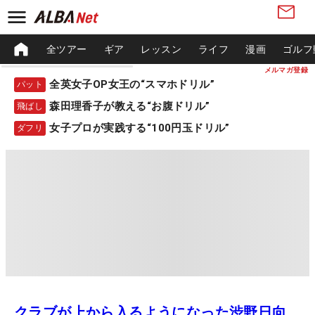
全ツアー
ギア
レッスン
ライフ
漫画
ゴルフ
メルマガ登録
全英女子OP女王の“スマホドリル”
パット
森田理香子が教える“お腹ドリル”
飛ばし
女子プロが実践する“100円玉ドリル”
ダフリ
クラブが上から入るようになった渋野日向