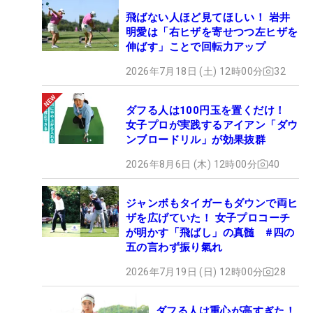
飛ばない人ほど見てほしい！ 岩井
明愛は「右ヒザを寄せつつ左ヒザを
伸ばす」ことで回転力アップ
2026年7月18日 (土) 12時00分
32
ダフる人は100円玉を置くだけ！
女子プロが実践するアイアン「ダウ
ンブロードリル」が効果抜群
2026年8月6日 (木) 12時00分
40
ジャンボもタイガーもダウンで両ヒ
ザを広げていた！ 女子プロコーチ
が明かす「飛ばし」の真髄 #四の
五の言わず振り氣れ
2026年7月19日 (日) 12時00分
28
ダフる人は重心が高すぎた！