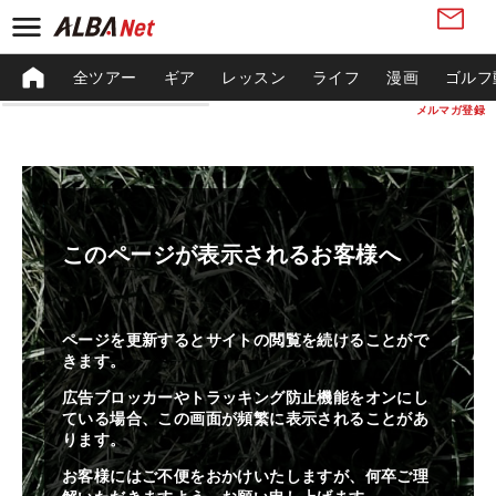
全ツアー
ギア
レッスン
ライフ
漫画
ゴルフ
メルマガ登録
このページが表示されるお客様へ
ページを更新するとサイトの閲覧を続けることがで
きます。
広告ブロッカーやトラッキング防止機能をオンにし
ている場合、この画面が頻繁に表示されることがあ
ります。
お客様にはご不便をおかけいたしますが、何卒ご理