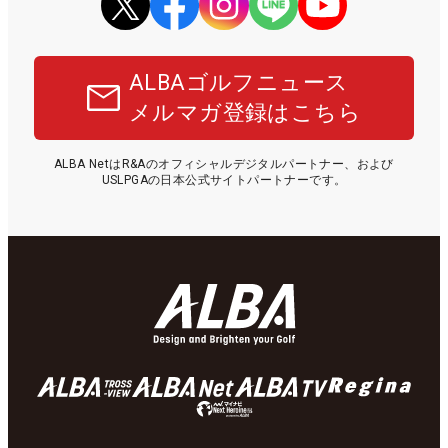
ALBAゴルフニュース
メルマガ登録はこちら
ALBA NetはR&Aのオフィシャルデジタルパートナー、および
USLPGAの日本公式サイトパートナーです。