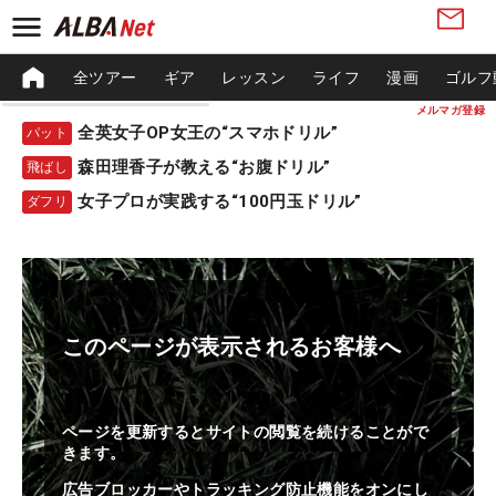
全ツアー
ギア
レッスン
ライフ
漫画
ゴルフ
メルマガ登録
全英女子OP女王の“スマホドリル”
パット
森田理香子が教える“お腹ドリル”
飛ばし
女子プロが実践する“100円玉ドリル”
ダフリ
このページが表示されるお客様へ
ページを更新するとサイトの閲覧を続けることがで
きます。
広告ブロッカーやトラッキング防止機能をオンにし