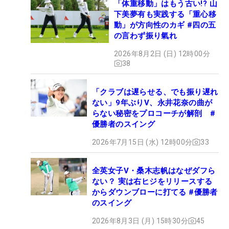
「体重移動」はもう古い!? 山
下美夢有も実践する「重心移
動」が方向性のカギ #四の五
の言わず振り氣れ
2026年8月2日 (日) 12時00分
38
「クラブは遅らせる、でも振り遅れ
ない」9年ぶりV、永井花奈の曲が
らない秘密をプロコーチが解剖 #
優勝者のスイング
2026年7月15日 (水) 12時00分
33
全英女子V・桑木志帆はなぜダフら
ない？ 実は右ヒジをリリースする
からダウンブローに打てる #優勝者
のスイング
2026年8月3日 (月) 15時30分
45