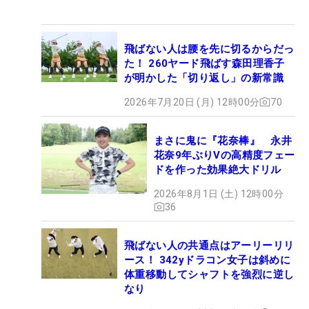
飛ばない人は腰を先に切るからだっ
た！ 260ヤード飛ばす森田理香子
が明かした「切り返し」の新常識
2026年7月20日 (月) 12時00分
70
まさに鬼に『花奈棒』 永井
花奈9年ぶりVの高精度フェー
ドを作った効果絶大ドリル
2026年8月1日 (土) 12時00分
36
飛ばない人の共通点はアーリーリリ
ース！ 342yドラコン女子は斜めに
体重移動してシャフトを強烈に逆し
なり