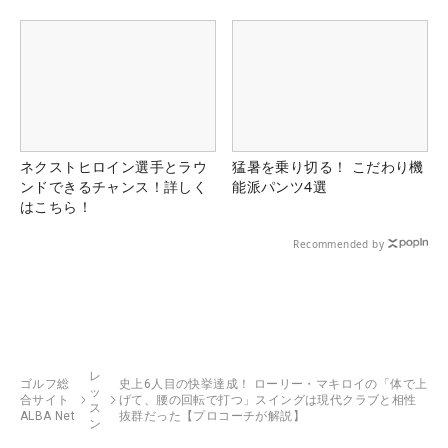
ネクストヒロイン選手とラウ
猛暑を乗り切る！ こだわり機
ンドできるチャンス！詳しく
能派パンツ4選
はこちら！
Recommended by
レ
ゴルフ総
史上6人目の快挙達成！ ローリー・マキロイの「体で上
ッ
合サイト
げて、腰の回転で打つ」スイングは現代クラブと相性
ス
ALBA Net
抜群だった【プロコーチが解説】
ン