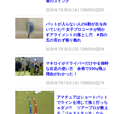
者のスイング
2026年7月30日 (木) 12時00分
35
パットが入らない人の6割が左を向
いていた!? 女子プロコーチが明か
すアライメントの落とし穴 #四の
五の言わず振り氣れ
2026年7月26日 (日) 12時00分
34
マキロイがドライバーだけやる独特
な右足の使い方 余裕で300y飛ぶ
理由がわかった！
2026年7月13日 (月) 12時00分
74
アマチュアはショートパット
でラインを消して強く打っち
ゃダメ!? ツアープロが教え
る「ジャストタッチ」なら3