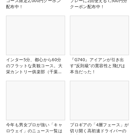
コース限定2,000円クーポン
プレーに2回使える1,500円分
配布中！
クーポン配布中！
インター5分、都心から60分
『G740』アイアンが引き出
のフラットな美観コース。大
す“反則級”の寛容性と飛びは
栄カントリー俱楽部（千葉
本当だった！
県）
今年も男女プロが強い「キャ
プロギアの「4層フェース」が
ロウェイ」のニュース一覧は
切り開く高初速ドライバーの