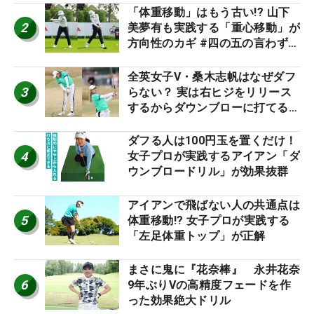
「体重移動」はもう古い!? 山下
2
美夢有も実践する「重心移動」が
方向性のカギ #四の五の言わず振
り氣れ
全英女子V・桑木志帆はなぜダフ
3
らない？ 実は右ヒジをリリース
するからダウンブローに打てる #
優勝者のスイング
ダフる人は100円玉を置くだけ！
4
女子プロが実践するアイアン「ダ
ウンブロードリル」が効果抜群
アイアンで飛ばない人の共通点は
5
体重移動!? 女子プロが実践する
「左足体重トップ」が正解
まさに鬼に『花奈棒』 永井花奈
6
9年ぶりVの高精度フェードを作
った効果絶大ドリル