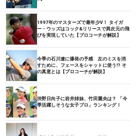
1997年のマスターズで最年少V！ タイガ
ー・ウッズはコック&リリースで異次元の飛
びを実現していた【プロコーチが解説】
今季の石川遼に爆発の予感 左のミスを消
すために、フェースをシャットに使う!? そ
の真意とは【プロコーチが解説】
渋野日向子に岩井姉妹、竹田麗央は？ 「今
季活躍しそうな女子プロ」ランキング！