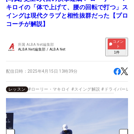
キロイの「体で上げて、腰の回転で打つ」ス
イングは現代クラブと相性抜群だった【プロ
コーチが解説】
コメン
所属
ALBA Net編集部
ト
ALBA Net編集部
/
ALBA Net
1
件
配信日時：
2025年4月15日 13時39分
レッスン
#
ローリー・マキロイ
#
スイング解説
#
ドライバーレ