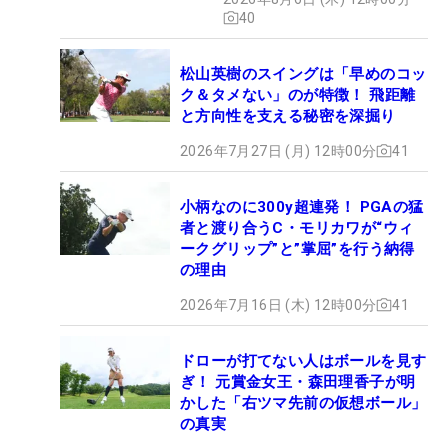
40
松山英樹のスイングは「早めのコッ
ク＆タメない」のが特徴！ 飛距離
と方向性を支える秘密を深掘り
2026年7月27日 (月) 12時00分
41
小柄なのに300y超連発！ PGAの猛
者と渡り合うC・モリカワが“ウィ
ークグリップ”と”掌屈”を行う納得
の理由
2026年7月16日 (木) 12時00分
41
ドローが打てない人はボールを見す
ぎ！ 元賞金女王・森田理香子が明
かした「右ツマ先前の仮想ボール」
の真実