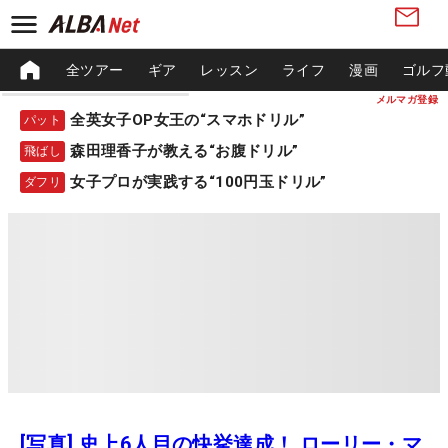
全ツアー
ギア
レッスン
ライフ
漫画
ゴルフ
メルマガ登録
全英女子OP女王の“スマホドリル”
パット
森田理香子が教える“お腹ドリル”
飛ばし
女子プロが実践する“100円玉ドリル”
ダフリ
[写真] 史上6人目の快挙達成！ ローリー・マ