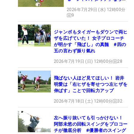
パットが激減するワケ
2026年7月29日 (水) 12時00分
9
ジャンボもタイガーもダウンで両ヒ
ザを広げていた！ 女子プロコーチ
が明かす「飛ばし」の真髄 #四の
五の言わず振り氣れ
2026年7月19日 (日) 12時00分
28
飛ばない人ほど見てほしい！ 岩井
明愛は「右ヒザを寄せつつ左ヒザを
伸ばす」ことで回転力アップ
2026年7月18日 (土) 12時00分
32
左へ振り抜いても引っかけない！
阿部未悠の回転スイングをプロコー
チが徹底分析 #優勝者のスイング