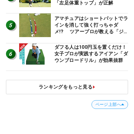
「左足体重トップ」が正解
アマチュアはショートパットでラ
5
インを消して強く打っちゃダ
メ!? ツアープロが教える「ジ
ャストタッチ」なら3パットが激
減するワケ
ダフる人は100円玉を置くだけ！
6
女子プロが実践するアイアン「ダ
ウンブロードリル」が効果抜群
ランキングをもっと見る
ページ上部へ