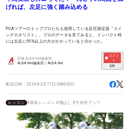
げれば、左足に強く踏み込める
PGAツアーのトッププロたちも使用している足圧測定器『スイ
ングカタリスト』。プロのデータを見てみると、インパクト時
には左足に95%以上の力がかかっていると分かった。
コメン
所属
ALBA Net編集部
ト
ALBA Net編集部
/
ALBA Net
0
件
配信日時：
2024年2月17日 08時00分
レッスン
#
基本レッスン
#
飛ばし
#
方向性アップ