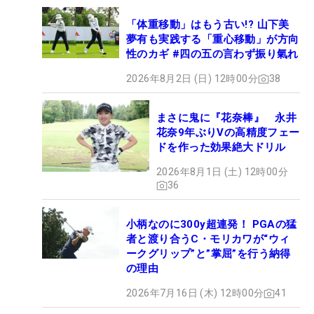
「体重移動」はもう古い!? 山下美
夢有も実践する「重心移動」が方向
性のカギ #四の五の言わず振り氣れ
2026年8月2日 (日) 12時00分
38
まさに鬼に『花奈棒』 永井
花奈9年ぶりVの高精度フェー
ドを作った効果絶大ドリル
2026年8月1日 (土) 12時00分
36
小柄なのに300y超連発！ PGAの猛
者と渡り合うC・モリカワが“ウィ
ークグリップ”と”掌屈”を行う納得
の理由
2026年7月16日 (木) 12時00分
41