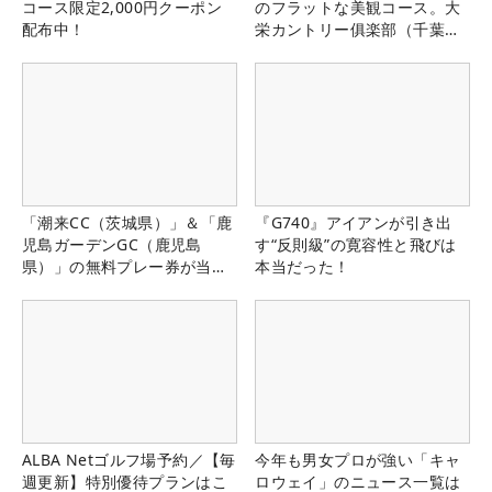
コース限定2,000円クーポン
のフラットな美観コース。大
配布中！
栄カントリー俱楽部（千葉
県）
「潮来CC（茨城県）」＆「鹿
『G740』アイアンが引き出
児島ガーデンGC（鹿児島
す“反則級”の寛容性と飛びは
県）」の無料プレー券が当た
本当だった！
る！！
ALBA Netゴルフ場予約／【毎
今年も男女プロが強い「キャ
週更新】特別優待プランはこ
ロウェイ」のニュース一覧は