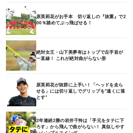
原英莉花がお手本 切り返しの『抜重』で2
00％踏めてぶっ飛ばせる！
絶対女王・山下美夢有はトップで左手首が
一直線！ これが絶対曲がらない形
原英莉花が抜群に上手い！「ヘッドを走ら
せる」には切り返しでグリップを“遠くに落
とす”
2年連続2勝の岩井千怜は「手元をタテに下
ろす」から飛んで曲がらない！ 真似しやす
いシンプルスイング