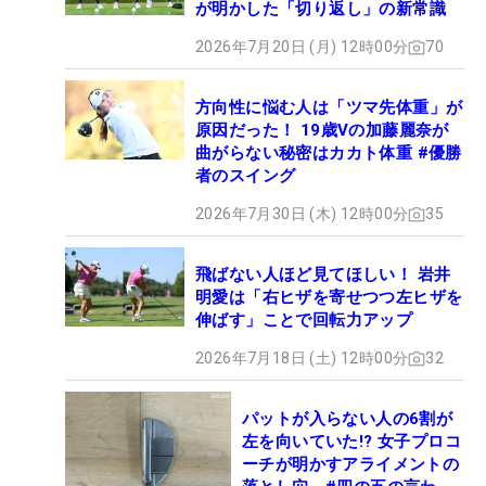
が明かした「切り返し」の新常識
2026年7月20日 (月) 12時00分
70
方向性に悩む人は「ツマ先体重」が
原因だった！ 19歳Vの加藤麗奈が
曲がらない秘密はカカト体重 #優勝
者のスイング
2026年7月30日 (木) 12時00分
35
飛ばない人ほど見てほしい！ 岩井
明愛は「右ヒザを寄せつつ左ヒザを
伸ばす」ことで回転力アップ
2026年7月18日 (土) 12時00分
32
パットが入らない人の6割が
左を向いていた!? 女子プロコ
ーチが明かすアライメントの