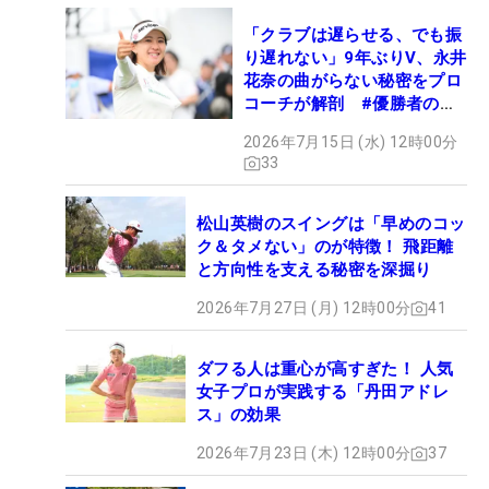
「クラブは遅らせる、でも振
り遅れない」9年ぶりV、永井
花奈の曲がらない秘密をプロ
コーチが解剖 #優勝者のス
イング
2026年7月15日 (水) 12時00分
33
松山英樹のスイングは「早めのコッ
ク＆タメない」のが特徴！ 飛距離
と方向性を支える秘密を深掘り
2026年7月27日 (月) 12時00分
41
ダフる人は重心が高すぎた！ 人気
女子プロが実践する「丹田アドレ
ス」の効果
2026年7月23日 (木) 12時00分
37