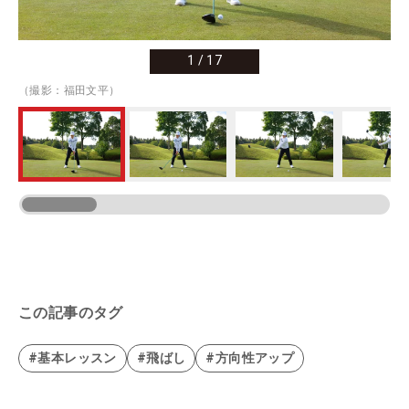
1
/
17
（撮影：福田文平）
この記事のタグ
#基本レッスン
#飛ばし
#方向性アップ