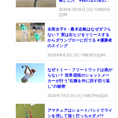
落とし穴 #四の五の言わず
振り氣れ
2026年7月26日 (日) 12時00分
34
全英女子V・桑木志帆はなぜダフら
ない？ 実は右ヒジをリリースする
からダウンブローに打てる #優勝者
のスイング
2026年8月3日 (月) 15時30分
45
なぜトミー・フリートウッドは曲が
らない？ 世界屈指のショットメー
カーが行う”右腕を外に回す切り返
し”の秘密
2026年7月21日 (火) 16時29分
20
アマチュアはショートパットでライ
ンを消して強く打っちゃダメ!?