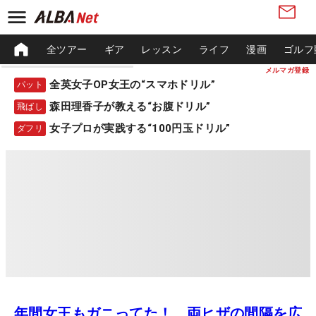
全ツアー
ギア
レッスン
ライフ
漫画
ゴルフ
メルマガ登録
全英女子OP女王の“スマホドリル”
パット
森田理香子が教える“お腹ドリル”
飛ばし
女子プロが実践する“100円玉ドリル”
ダフリ
年間女王もガニってた！ 両ヒザの間隔を広