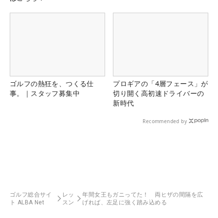
ゴルフの熱狂を、つくる仕
プロギアの「4層フェース」が
事。｜スタッフ募集中
切り開く高初速ドライバーの
新時代
Recommended by
ゴルフ総合サイ
レッ
年間女王もガニってた！ 両ヒザの間隔を広
ト ALBA Net
スン
げれば、左足に強く踏み込める