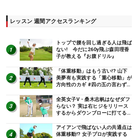
レッスン 週間アクセスランキング
トップで腰を回し過ぎる人は飛ば
1
ない! 今だに260y飛ぶ森田理香
子が教える『お腹ドリル』
「体重移動」はもう古い!? 山下
2
美夢有も実践する「重心移動」が
方向性のカギ #四の五の言わず振
り氣れ
全英女子V・桑木志帆はなぜダフ
3
らない？ 実は右ヒジをリリース
するからダウンブローに打てる #
優勝者のスイング
アイアンで飛ばない人の共通点は
4
体重移動!? 女子プロが実践する