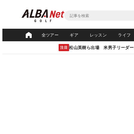
全ツアー
ギア
レッスン
ライフ
松山英樹ら出場 米男子リーダー
注目