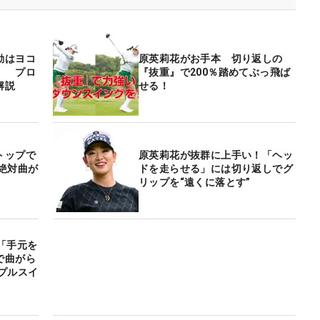
動はヨコ
原英莉花がお手本 切り返しの
」 プロ
『抜重』で200％踏めてぶっ飛ば
解説
せる！
トップで
原英莉花が抜群に上手い！「ヘッ
絶対曲が
ドを走らせる」には切り返しでグ
リップを“遠くに落とす”
「手元を
で曲がら
プルスイ