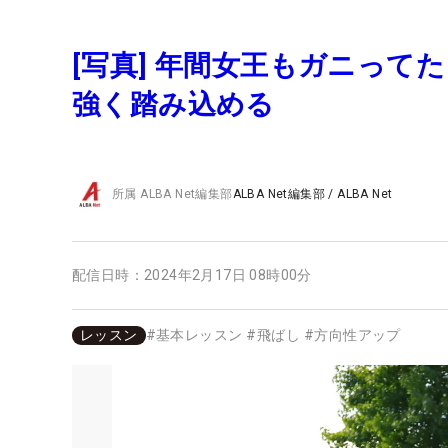
[写真] 年間女王もガニっ
強く踏み込める
所属
ALBA Net編集部
ALBA Net編集部
/
ALBA Net
配信日時：
2024年2月17日 08時00分
レッスン
#
基本レッスン
#
飛ばし
#
方向性アップ