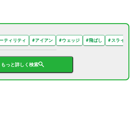
ーティリティ
#
アイアン
#
ウェッジ
#
飛ばし
#
スライス
#
もっと詳しく検索