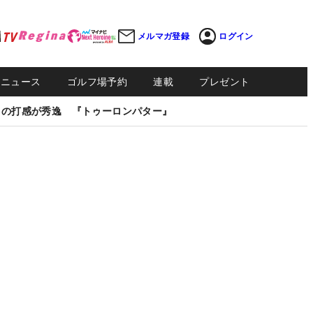
メルマガ登録
ログイン
Sニュース
ゴルフ場予約
連載
プレゼント
しの打感が秀逸 『トゥーロンパター』