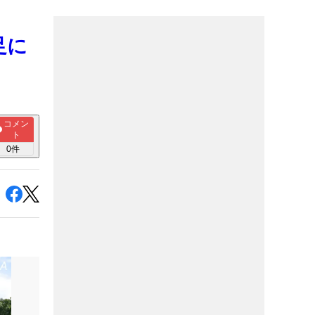
足に
コメン
ト
0
件