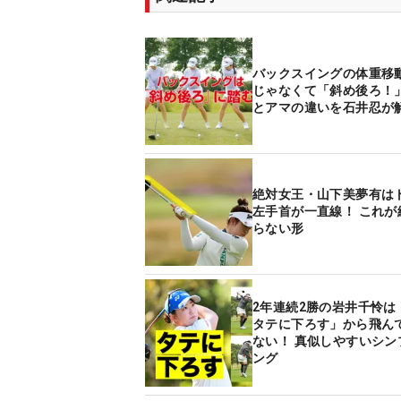
バックスイングの体重移
じゃなくて「斜め後ろ！
とアマの違いを石井忍が
絶対女王・山下美夢有は
左手首が一直線！ これが
らない形
2年連続2勝の岩井千怜は
タテに下ろす」から飛ん
ない！ 真似しやすいシン
ング