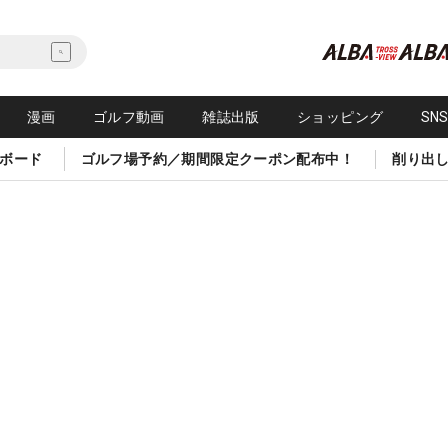
漫画
ゴルフ動画
雑誌出版
ショッピング
SN
ボード
ゴルフ場予約／期間限定クーポン配布中！
削り出