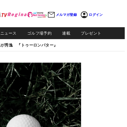
メルマガ登録
ログイン
Sニュース
ゴルフ場予約
連載
プレゼント
感が秀逸 『トゥーロンパター』