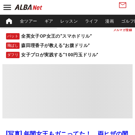
全ツアー
ギア
レッスン
ライフ
漫画
ゴルフ
メルマガ登録
全英女子OP女王の“スマホドリル”
パット
森田理香子が教える“お腹ドリル”
飛ばし
女子プロが実践する“100円玉ドリル”
ダフリ
[写真] 年間女王もガニってた！ 両ヒザの間