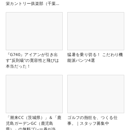
栄カントリー俱楽部（千葉
県）
『G740』アイアンが引き出
猛暑を乗り切る！ こだわり機
す“反則級”の寛容性と飛びは
能派パンツ4選
本当だった！
「潮来CC（茨城県）」＆「鹿
ゴルフの熱狂を、つくる仕
児島ガーデンGC（鹿児島
事。｜スタッフ募集中
県）」の無料プレー券が当た