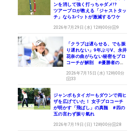
ンを消して強く打っちゃダメ!?
ツアープロが教える「ジャストタッ
チ」なら3パットが激減するワケ
2026年7月29日 (水) 12時00分
9
「クラブは遅らせる、でも振
り遅れない」9年ぶりV、永井
花奈の曲がらない秘密をプロ
コーチが解剖 #優勝者のス
イング
2026年7月15日 (水) 12時00分
33
ジャンボもタイガーもダウンで両ヒ
ザを広げていた！ 女子プロコーチ
が明かす「飛ばし」の真髄 #四の
五の言わず振り氣れ
2026年7月19日 (日) 12時00分
28