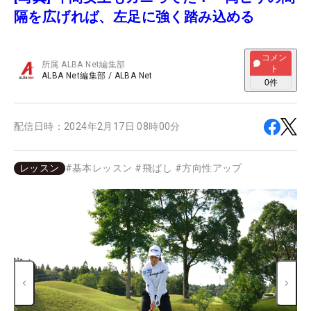
隔を広げれば、左足に強く踏み込める
コメン
所属
ALBA Net編集部
ト
ALBA Net編集部
/
ALBA Net
0
件
配信日時：
2024年2月17日 08時00分
レッスン
#
基本レッスン
#
飛ばし
#
方向性アップ