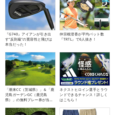
『G740』アイアンが引き出
仲宗根澄香が平均パット数
す“反則級”の寛容性と飛びは
『TRTL』で6人抜き！
本当だった！
「潮来CC（茨城県）」＆「鹿
ネクストヒロイン選手とラウ
児島ガーデンGC（鹿児島
ンドできるチャンス！詳しく
県）」の無料プレー券が当た
はこちら！
る！！