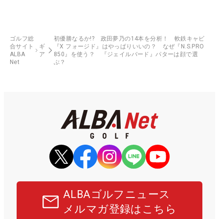
ゴルフ総
初優勝なるか!? 政田夢乃の14本を分析！ 軟鉄キャビ
合サイト
ギ
『X フォージド』はやっぱりいいの？ なぜ『N.S.PRO
ALBA
ア
850』を使う？ 『ジェイルバード』パターは顔で選
Net
ぶ？
ALBAゴルフニュース
メルマガ登録はこちら