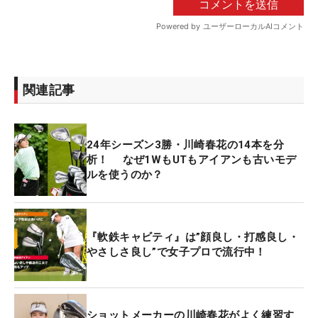
関連記事
24年シーズン3勝・川崎春花の14本を分
析！ なぜ1WもUTもアイアンも古いモデ
ルを使うのか？
『軟鉄キャビティ』は”顔良し・打感良し・
やさしさ良し”で女子プロで流行中！
ショットメーカーの川崎春花がよく練習す