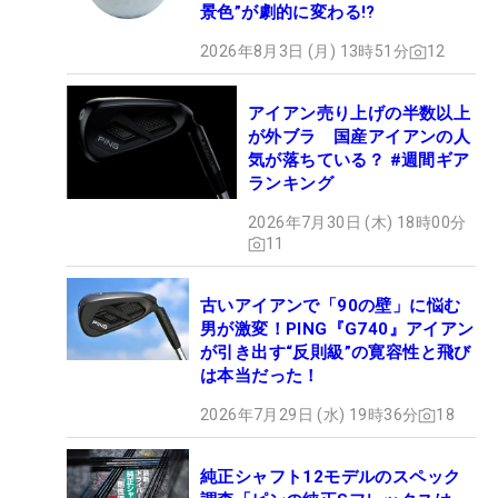
景色”が劇的に変わる!?
2026年8月3日 (月) 13時51分
12
アイアン売り上げの半数以上
が外ブラ 国産アイアンの人
気が落ちている？ #週間ギア
ランキング
2026年7月30日 (木) 18時00分
11
古いアイアンで「90の壁」に悩む
男が激変！PING『G740』アイアン
が引き出す“反則級”の寛容性と飛び
は本当だった！
2026年7月29日 (水) 19時36分
18
純正シャフト12モデルのスペック