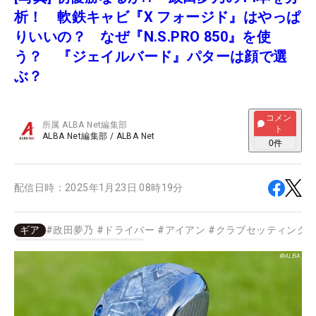
析！ 軟鉄キャビ『X フォージド』はやっぱ
りいいの？ なぜ『N.S.PRO 850』を使
う？ 『ジェイルバード』パターは顔で選
ぶ？
コメン
所属
ALBA Net編集部
ト
ALBA Net編集部
/
ALBA Net
0
件
配信日時：
2025年1月23日 08時19分
ギア
#
政田夢乃
#
ドライバー
#
アイアン
#
クラブセッティング