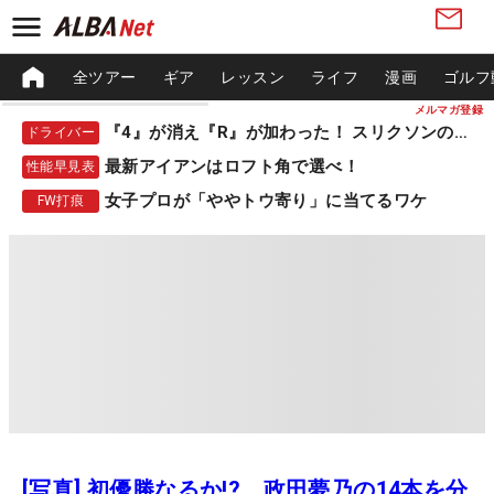
全ツアー
ギア
レッスン
ライフ
漫画
ゴルフ
メルマガ登録
『4』が消え『R』が加わった！ スリクソンの新作
ドライバー
最新アイアンはロフト角で選べ！
性能早見表
女子プロが「ややトウ寄り」に当てるワケ
FW打痕
[写真] 初優勝なるか!? 政田夢乃の14本を分