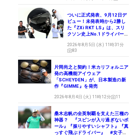
ついに正式発表、9月12日デ
ビュー！未発表時から2勝し
た『ZXi RKT LS』は、スリ
クソン史上No.1ドライバー!?
【打ってみた】
2026年8月5日 (水) 11時31分
83
片岡尚之と契約！米カリフォルニア
発の高機能アイウェア
「SCHEYDEN」が、日本製造の新
作『GIMME』を発売
2026年8月4日 (火) 11時12分
11
桑木志帆の全英制覇を支えた三種の
神器？ 『スピンが入り過ぎないボ
ール』『振りやすいシャフト』『真
っすぐ飛ぶドライバー』 #女子プ