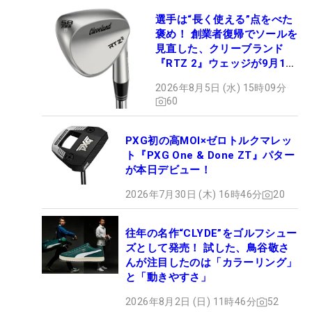
選手は“長く使える”点をべた
褒め！ 創業者復帰でソールを
見直した、クリーブランド
『RTZ 2』ウェッジが9月12
日デビュー
2026年8月5日 (水) 15時09分
60
PXG初の高MOI×ゼロトルクマレッ
ト『PXG One & Done ZT』パター
が本日デビュー！
2026年7月30日 (木) 16時46分
20
往年の名作“CLYDE”をゴルフシュー
ズとして発売！ 試した、鳥谷敬さ
んが注目したのは「カラーリング」
と「動きやすさ」
2026年8月2日 (日) 11時46分
52