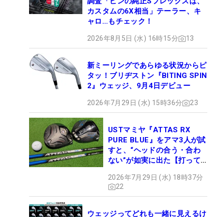
調査「ピンの純正Sフレックスは、
カスタムの6X相当」テーラー、キ
ャロ…もチェック！
2026年8月5日 (水) 16時15分
13
新ミーリングであらゆる状況からピ
タッ！ブリヂストン『BITING SPIN
2』ウェッジ、9月4日デビュー
2026年7月29日 (水) 15時36分
23
USTマミヤ『ATTAS RX
PURE BLUE』をアマ3人が試
すと、“ヘッドの合う・合わ
ない”が如実に出た【打って
みた】
2026年7月29日 (水) 18時37分
22
ウェッジってどれも一緒に見えるけ