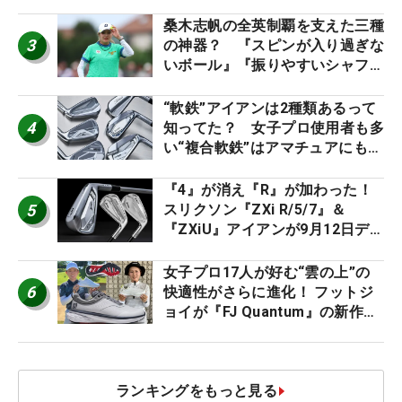
た #ギアカタログ2026
桑木志帆の全英制覇を支えた三種
3
の神器？ 『スピンが入り過ぎな
いボール』『振りやすいシャフ
ト』『真っすぐ飛ぶドライバ
ー』 #女子プロセッティング
“軟鉄”アイアンは2種類あるって
4
知ってた？ 女子プロ使用者も多
い“複合軟鉄”はアマチュアにもオ
ススメ！
『4』が消え『R』が加わった！
5
スリクソン『ZXi R/5/7』＆
『ZXiU』アイアンが9月12日デ
ビュー
女子プロ17人が好む“雲の上”の
6
快適性がさらに進化！ フットジ
ョイが『FJ Quantum』の新作を
発表、8月7日デビュー
ランキングをもっと見る