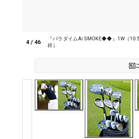
『パラダイムAi SMOKE◆◆』1W（
4
/
46
祥）