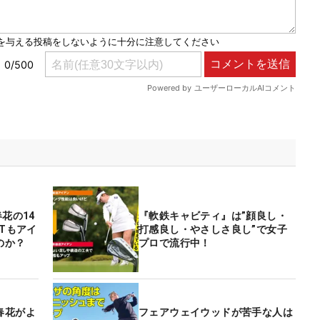
花の14
『軟鉄キャビティ』は”顔良し・
Tもアイ
打感良し・やさしさ良し”で女子
のか？
プロで流行中！
春花がよ
フェアウェイウッドが苦手な人は