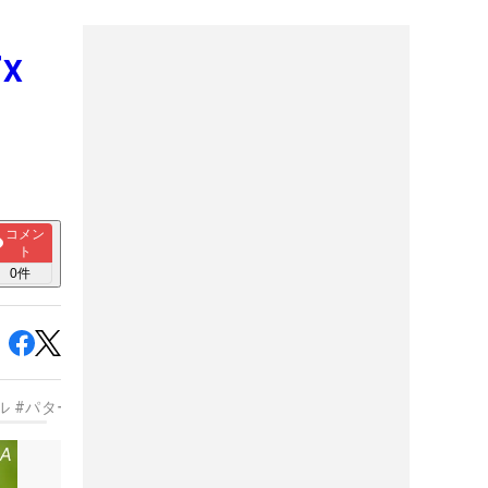
X
コメン
ト
0
件
ル
#
パター