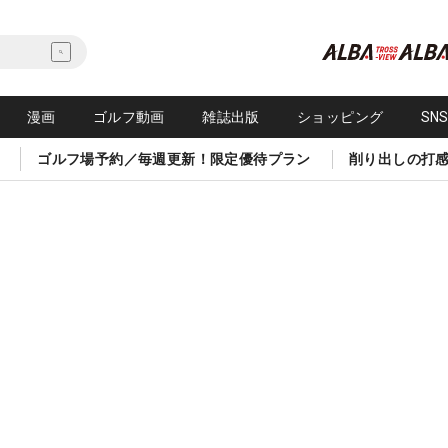
漫画
ゴルフ動画
雑誌出版
ショッピング
SN
ゴルフ場予約／毎週更新！限定優待プラン
削り出しの打