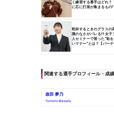
く練習する番手はどれ？
に芯に打痕が集まるもの!
乾杯するときのグラスの
識のなさがバレる⁉ 女子
人セミナーで習った“恥
いマナー”とは？【パーテ
編】
関連する選手プロフィール・成
政田 夢乃
Yumeno Masada