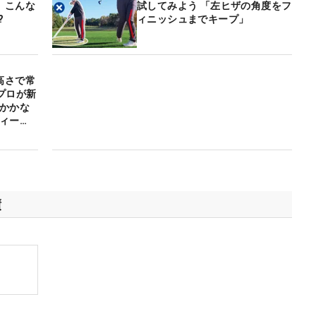
 こんな
試してみよう 「左ヒザの角度をフ
?
ィニッシュまでキープ」
高さで常
プロが新
をかかな
ィー
績