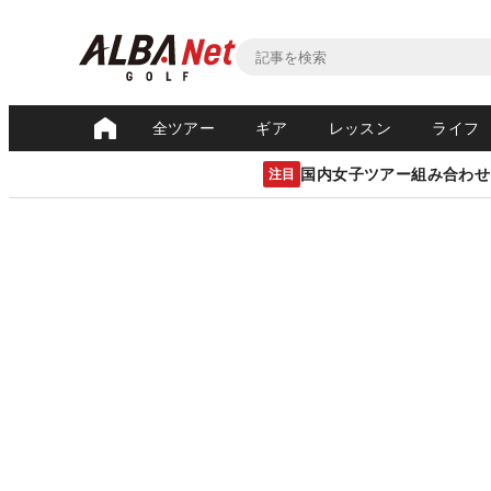
全ツアー
ギア
レッスン
ライフ
国内女子ツアー組み合わせ
注目