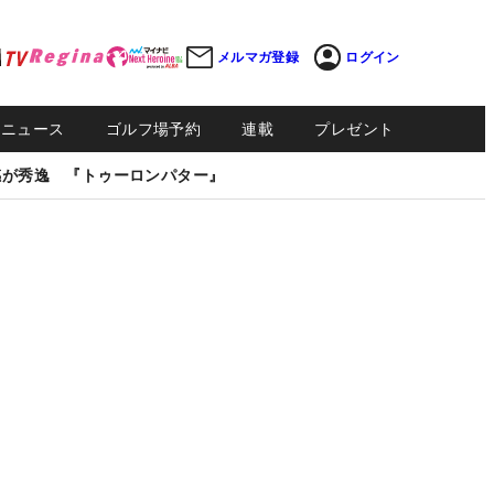
メルマガ登録
ログイン
Sニュース
ゴルフ場予約
連載
プレゼント
感が秀逸 『トゥーロンパター』