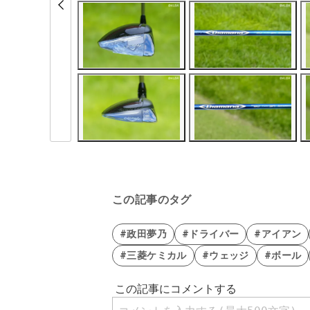
この記事のタグ
#政田夢乃
#ドライバー
#アイアン
#三菱ケミカル
#ウェッジ
#ボール