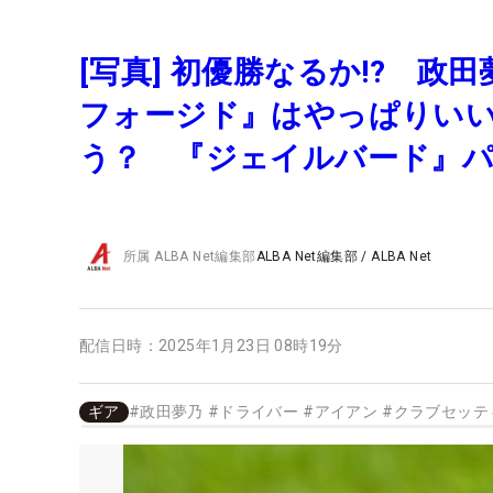
[写真] 初優勝なるか!? 政
フォージド』はやっぱりいいの？
う？ 『ジェイルバード』
所属
ALBA Net編集部
ALBA Net編集部
/
ALBA Net
配信日時：
2025年1月23日 08時19分
ギア
#
政田夢乃
#
ドライバー
#
アイアン
#
クラブセッテ