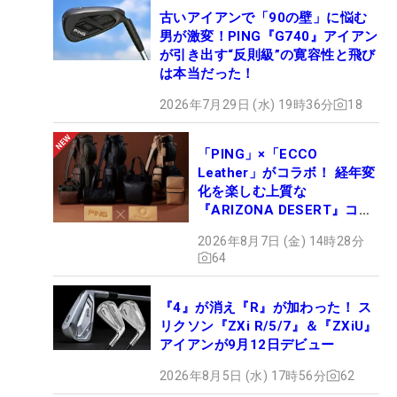
古いアイアンで「90の壁」に悩む
男が激変！PING『G740』アイアン
が引き出す“反則級”の寛容性と飛び
は本当だった！
2026年7月29日 (水) 19時36分
18
「PING」×「ECCO
Leather」がコラボ！ 経年変
化を楽しむ上質な
『ARIZONA DESERT』コレ
クション、9月15日限定デビ
2026年8月7日 (金) 14時28分
ュー
64
『4』が消え『R』が加わった！ ス
リクソン『ZXi R/5/7』＆『ZXiU』
アイアンが9月12日デビュー
2026年8月5日 (水) 17時56分
62