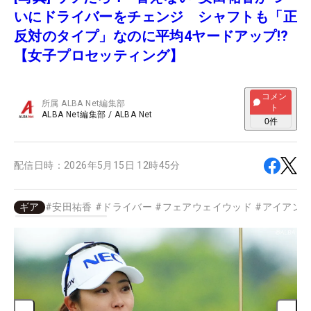
いにドライバーをチェンジ シャフトも「正
反対のタイプ」なのに平均4ヤードアップ!?
【女子プロセッティング】
コメン
所属
ALBA Net編集部
ト
ALBA Net編集部
/
ALBA Net
0
件
配信日時：
2026年5月15日 12時45分
ギア
#
安田祐香
#
ドライバー
#
フェアウェイウッド
#
アイアン