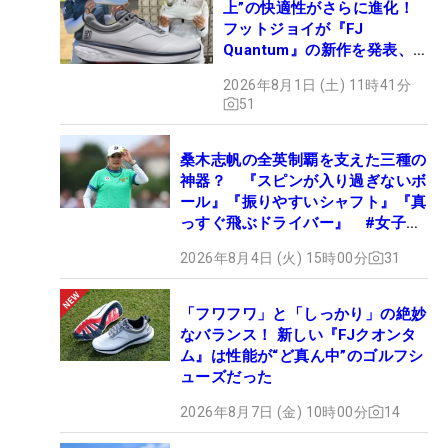
上”の快適性がさらに進化！
フットジョイが『FJ
Quantum』の新作を発表、8
月7日デビュー
2026年8月1日 (土) 11時41分
51
桑木志帆の全英制覇を支えた三種の
神器？ 『スピンが入り過ぎないボ
ール』『振りやすいシャフト』『真
っすぐ飛ぶドライバー』 #女子プ
ロセッティング
2026年8月4日 (火) 15時00分
31
「フワフワ」と「しっかり」の絶妙
なバランス！ 新しい『FJクオンタ
ム』は性能が“ど真ん中”のゴルフシ
ューズだった
2026年8月7日 (金) 10時00分
14