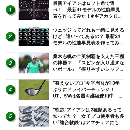
最新アイアンはロフト角で選
1
べ！ 最新41モデルの性能早見
表を作ってみた！#ギアカタログ
2026
ウェッジってどれも一緒に見える
2
けど…違いってあるの？ 最新24
モデルの性能早見表を作ってみ
た #ギアカタログ2026
桑木志帆の全英制覇を支えた三種
3
の神器？ 『スピンが入り過ぎな
いボール』『振りやすいシャフ
ト』『真っすぐ飛ぶドライバ
ー』 #女子プロセッティング
“替えないプロ”今平周吾が10年
4
ぶりにドライバーチェンジ！
UT、5Wは名器を継続使用中 #
男子プロセッティング
“軟鉄”アイアンは2種類あるって
5
知ってた？ 女子プロ使用者も多
い“複合軟鉄”はアマチュアにもオ
ススメ！