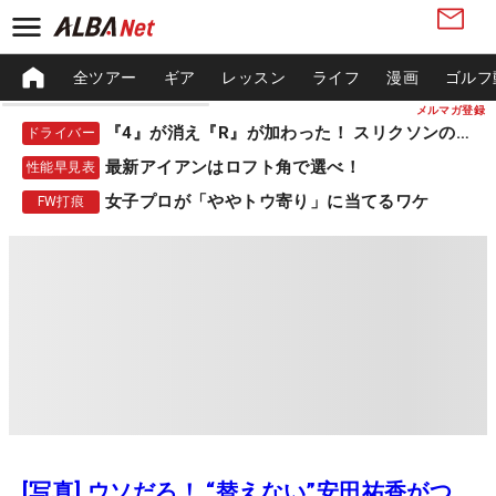
全ツアー
ギア
レッスン
ライフ
漫画
ゴルフ
メルマガ登録
『4』が消え『R』が加わった！ スリクソンの新作
ドライバー
最新アイアンはロフト角で選べ！
性能早見表
女子プロが「ややトウ寄り」に当てるワケ
FW打痕
[写真] ウソだろ！ “替えない”安田祐香がつ