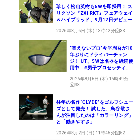
珍しく松山英樹も5Wを即採用！ ス
リクソン『ZXi RKT』フェアウェイ
＆ハイブリッド、9月12日デビュー
2026年8月6日 (木) 13時42分
33
“替えないプロ”今平周吾が10
年ぶりにドライバーチェン
ジ！ UT、5Wは名器を継続使
用中 #男子プロセッティン
グ
2026年8月6日 (木) 15時49分
38
往年の名作“CLYDE”をゴルフシュー
ズとして発売！ 試した、鳥谷敬さ
んが注目したのは「カラーリング」
と「動きやすさ」
2026年8月2日 (日) 11時46分
52