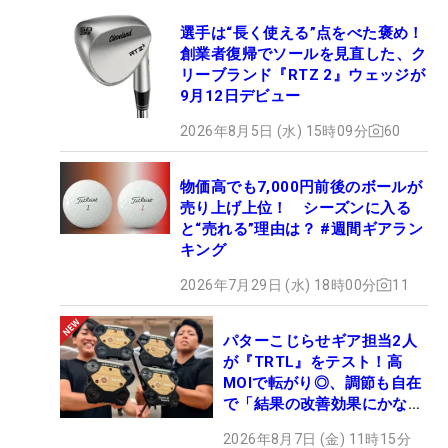
選手は“長く使える”点をべた褒め！
創業者復帰でソールを見直した、ク
リーブランド『RTZ 2』ウェッジが
9月12日デビュー
2026年8月5日 (水) 15時09分
60
物価高でも7,000円前後のボールが
売り上げ上位！ シーズンに入る
と“売れる”理由は？ #週間ギアラン
キング
2026年7月29日 (水) 18時00分
11
パターこじらせギア担当2人
が『TRTL』をテスト！高
MOIで転がり◎、調節も自在
で「結果の改善効果にかなり
の意外性」
2026年8月7日 (金) 11時15分