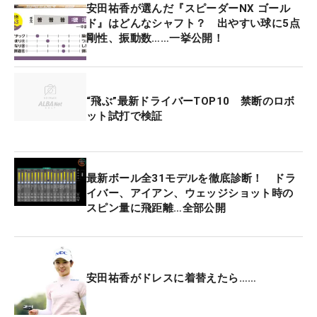
安田祐香が選んだ『スピーダーNX ゴール
ド』はどんなシャフト？ 出やすい球に5点
剛性、振動数……一挙公開！
“飛ぶ”最新ドライバーTOP10 禁断のロボ
ット試打で検証
最新ボール全31モデルを徹底診断！ ドラ
イバー、アイアン、ウェッジショット時の
スピン量に飛距離…全部公開
安田祐香がドレスに着替えたら……