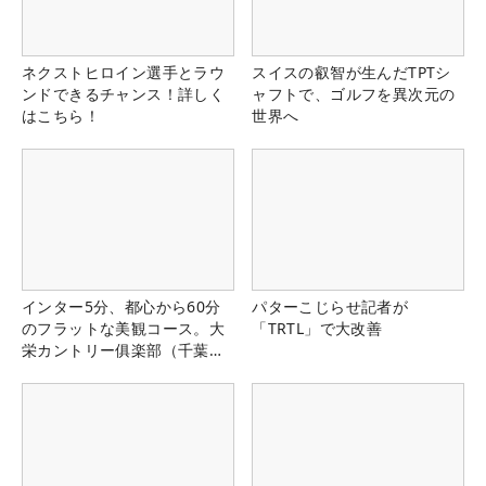
ネクストヒロイン選手とラウ
スイスの叡智が生んだTPTシ
ンドできるチャンス！詳しく
ャフトで、ゴルフを異次元の
はこちら！
世界へ
インター5分、都心から60分
パターこじらせ記者が
のフラットな美観コース。大
「TRTL」で大改善
栄カントリー俱楽部（千葉
県）