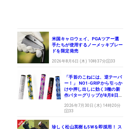
米国キャロウェイ、PGAツアー選
手たちが使用するノーメッキブレー
ドを限定発売
2026年8月6日 (木) 10時37分
33
「手首のこねには、逆テーパ
ー！」 NO1-GRIPから引っか
けや押し出しに効く3種の新
作パターグリップが8月8日デ
ビュー
2026年7月30日 (木) 14時20分
33
珍しく松山英樹も5Wを即採用！ ス