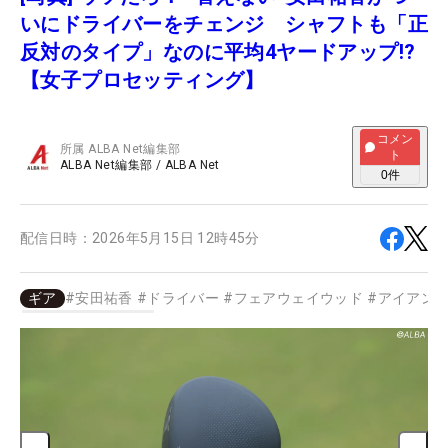
いにドライバーをチェンジ シャフトも「正
反対のタイプ」なのに平均4ヤードアップ!?
【女子プロセッティング】
コメン
所属
ALBA Net編集部
ト
ALBA Net編集部
/
ALBA Net
0
件
配信日時：
2026年5月15日 12時45分
ギア
#
安田祐香
#
ドライバー
#
フェアウェイウッド
#
アイアン