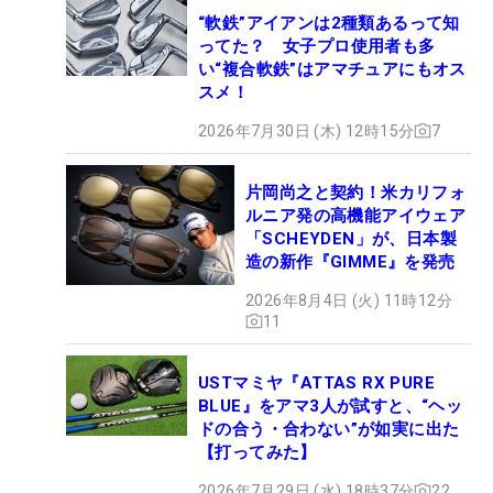
“軟鉄”アイアンは2種類あるって知
ってた？ 女子プロ使用者も多
い“複合軟鉄”はアマチュアにもオス
スメ！
2026年7月30日 (木) 12時15分
7
片岡尚之と契約！米カリフォ
ルニア発の高機能アイウェア
「SCHEYDEN」が、日本製
造の新作『GIMME』を発売
2026年8月4日 (火) 11時12分
11
USTマミヤ『ATTAS RX PURE
BLUE』をアマ3人が試すと、“ヘッ
ドの合う・合わない”が如実に出た
【打ってみた】
2026年7月29日 (水) 18時37分
22