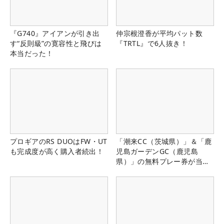
『G740』アイアンが引き出
仲宗根澄香が平均パット数
す“反則級”の寛容性と飛びは
『TRTL』で6人抜き！
本当だった！
プロギアのRS DUOはFW・UT
「潮来CC（茨城県）」＆「鹿
も完成度が高く購入者続出！
児島ガーデンGC（鹿児島
県）」の無料プレー券が当た
る！！