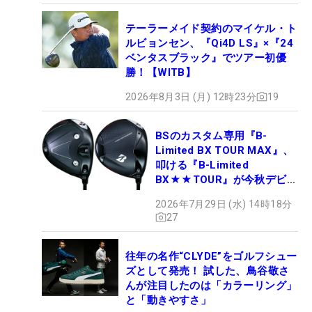
テーラーメイド契約のマイケル・ト
ルビョンセン、『Qi4D LS』×『24
ベンタスブラック』でツアー初優
勝！【WITB】
2026年8月3日 (月) 12時23分
19
BSのカスタム専用『B-
Limited BX TOUR MAX』、
叩ける『B-Limited
BX★★TOUR』が今秋デビュ
ー
2026年7月29日 (水) 14時18分
27
往年の名作“CLYDE”をゴルフシュー
ズとして発売！ 試した、鳥谷敬さ
んが注目したのは「カラーリング」
と「動きやすさ」