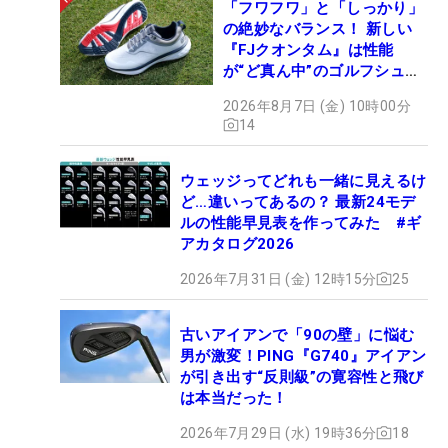
「フワフワ」と「しっかり」
の絶妙なバランス！ 新しい
『FJクオンタム』は性能
が“ど真ん中”のゴルフシュー
ズだった
2026年8月7日 (金) 10時00分
14
ウェッジってどれも一緒に見えるけ
ど…違いってあるの？ 最新24モデ
ルの性能早見表を作ってみた #ギ
アカタログ2026
2026年7月31日 (金) 12時15分
25
古いアイアンで「90の壁」に悩む
男が激変！PING『G740』アイアン
が引き出す“反則級”の寛容性と飛び
は本当だった！
2026年7月29日 (水) 19時36分
18