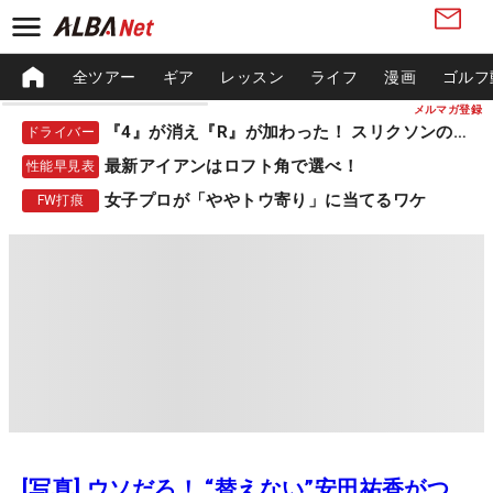
全ツアー
ギア
レッスン
ライフ
漫画
ゴルフ
メルマガ登録
『4』が消え『R』が加わった！ スリクソンの新作
ドライバー
最新アイアンはロフト角で選べ！
性能早見表
女子プロが「ややトウ寄り」に当てるワケ
FW打痕
[写真] ウソだろ！ “替えない”安田祐香がつ