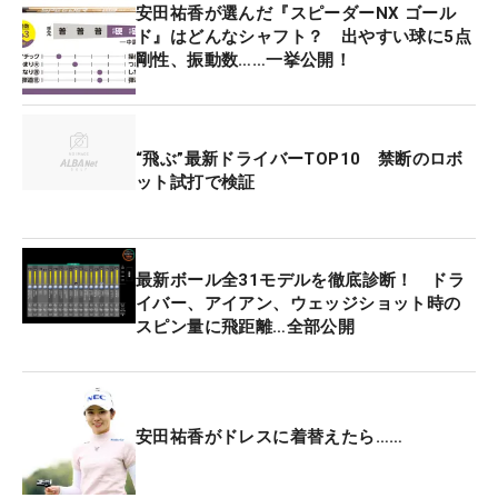
安田祐香が選んだ『スピーダーNX ゴール
ド』はどんなシャフト？ 出やすい球に5点
剛性、振動数……一挙公開！
“飛ぶ”最新ドライバーTOP10 禁断のロボ
ット試打で検証
最新ボール全31モデルを徹底診断！ ドラ
イバー、アイアン、ウェッジショット時の
スピン量に飛距離…全部公開
安田祐香がドレスに着替えたら……