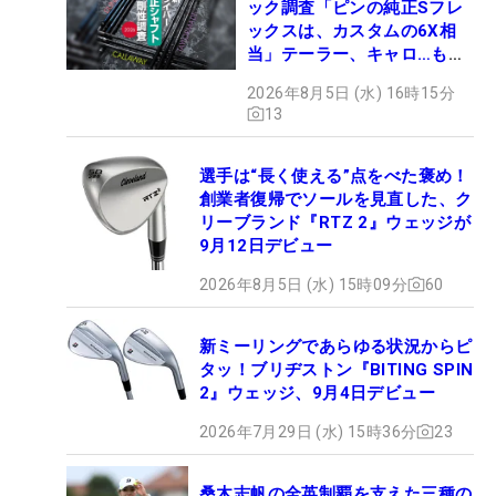
ック調査「ピンの純正Sフレ
ックスは、カスタムの6X相
当」テーラー、キャロ…もチ
ェック！
2026年8月5日 (水) 16時15分
13
選手は“長く使える”点をべた褒め！
創業者復帰でソールを見直した、ク
リーブランド『RTZ 2』ウェッジが
9月12日デビュー
2026年8月5日 (水) 15時09分
60
新ミーリングであらゆる状況からピ
タッ！ブリヂストン『BITING SPIN
2』ウェッジ、9月4日デビュー
2026年7月29日 (水) 15時36分
23
桑木志帆の全英制覇を支えた三種の