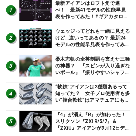
最新アイアンはロフト角で選
1
べ！ 最新41モデルの性能早見
表を作ってみた！#ギアカタログ
2026
ウェッジってどれも一緒に見える
2
けど…違いってあるの？ 最新24
モデルの性能早見表を作ってみ
た #ギアカタログ2026
桑木志帆の全英制覇を支えた三種
3
の神器？ 『スピンが入り過ぎな
いボール』『振りやすいシャフ
ト』『真っすぐ飛ぶドライバ
ー』 #女子プロセッティング
“軟鉄”アイアンは2種類あるって
4
知ってた？ 女子プロ使用者も多
い“複合軟鉄”はアマチュアにもオ
ススメ！
『4』が消え『R』が加わった！
5
スリクソン『ZXi R/5/7』＆
『ZXiU』アイアンが9月12日デ
ビュー