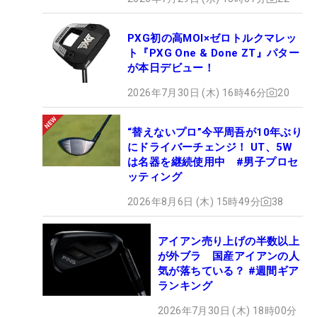
PXG初の高MOI×ゼロトルクマレッ
ト『PXG One & Done ZT』パター
が本日デビュー！
2026年7月30日 (木) 16時46分
20
“替えないプロ”今平周吾が10年ぶり
にドライバーチェンジ！ UT、5W
は名器を継続使用中 #男子プロセ
ッティング
2026年8月6日 (木) 15時49分
38
アイアン売り上げの半数以上
が外ブラ 国産アイアンの人
気が落ちている？ #週間ギア
ランキング
2026年7月30日 (木) 18時00分