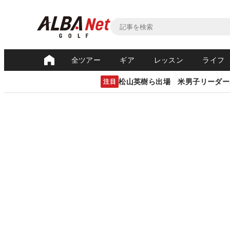
全ツアー
ギア
レッスン
ライフ
松山英樹ら出場 米男子リーダー
注目