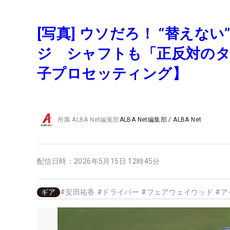
[写真] ウソだろ！ “替え
ジ シャフトも「正反対のタ
子プロセッティング】
所属
ALBA Net編集部
ALBA Net編集部
/
ALBA Net
配信日時：
2026年5月15日 12時45分
ギア
#
安田祐香
#
ドライバー
#
フェアウェイウッド
#
ア