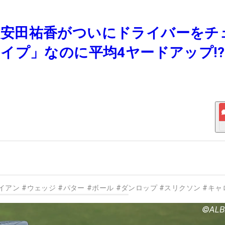
ない”安田祐香がついにドライバーをチ
イプ」なのに平均4ヤードアップ!
イアン
#
ウェッジ
#
パター
#
ボール
#
ダンロップ
#
スリクソン
#
キャ