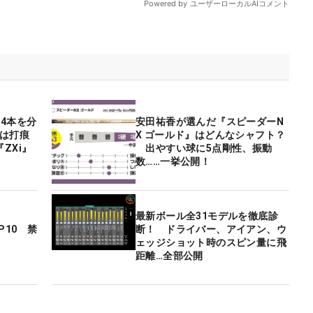
4本を分
安田祐香が選んだ『スピーダーN
下は打痕
X ゴールド』はどんなシャフト？
ZXi』
出やすい球に5点剛性、振動
数……一挙公開！
最新ボール全31モデルを徹底診
P10 禁
断！ ドライバー、アイアン、ウ
ェッジショット時のスピン量に飛
距離…全部公開