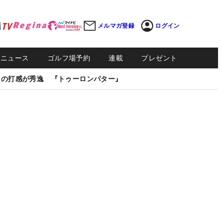
メルマガ登録
ログイン
Sニュース
ゴルフ場予約
連載
プレゼント
しの打感が秀逸 『トゥーロンパター』