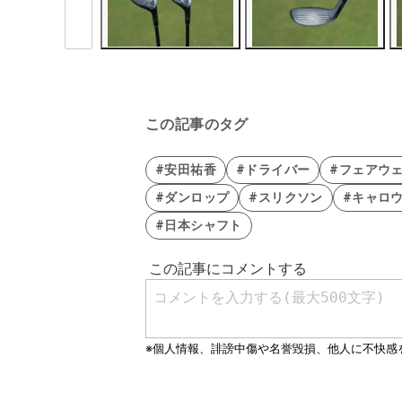
この記事のタグ
#安田祐香
#ドライバー
#フェアウ
#ダンロップ
#スリクソン
#キャロ
#日本シャフト