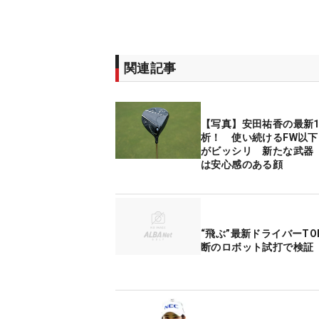
関連記事
【写真】安田祐香の最新1
析！ 使い続けるFW以
がビッシリ 新たな武器『
は安心感のある顔
“飛ぶ”最新ドライバーTO
断のロボット試打で検証