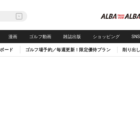
漫画
ゴルフ動画
雑誌出版
ショッピング
SN
ボード
ゴルフ場予約／毎週更新！限定優待プラン
削り出