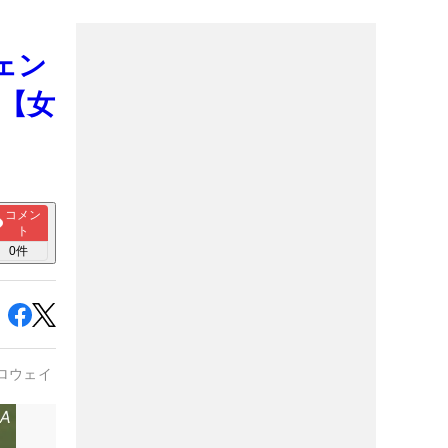
ェン
?【女
コメン
ト
0
件
ロウェイ
#
オデッセイ
#
フジクラ
#
USTマミヤ
#
日本シャフト