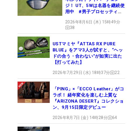
ジ！ UT、5Wは名器を継続使
用中 #男子プロセッティン
グ
2026年8月6日 (木) 15時49分
38
USTマミヤ『ATTAS RX PURE
BLUE』をアマ3人が試すと、“ヘッ
ドの合う・合わない”が如実に出た
【打ってみた】
2026年7月29日 (水) 18時37分
22
「PING」×「ECCO Leather」がコ
ラボ！ 経年変化を楽しむ上質な
『ARIZONA DESERT』コレクショ
ン、9月15日限定デビュー
2026年8月7日 (金) 14時28分
64