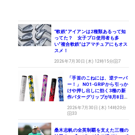
“軟鉄”アイアンは2種類あるって知
ってた？ 女子プロ使用者も多
い“複合軟鉄”はアマチュアにもオス
スメ！
2026年7月30日 (木) 12時15分
7
「手首のこねには、逆テーパ
ー！」 NO1-GRIPから引っか
けや押し出しに効く3種の新
作パターグリップが8月8日デ
ビュー
2026年7月30日 (木) 14時20分
33
桑木志帆の全英制覇を支えた三種の