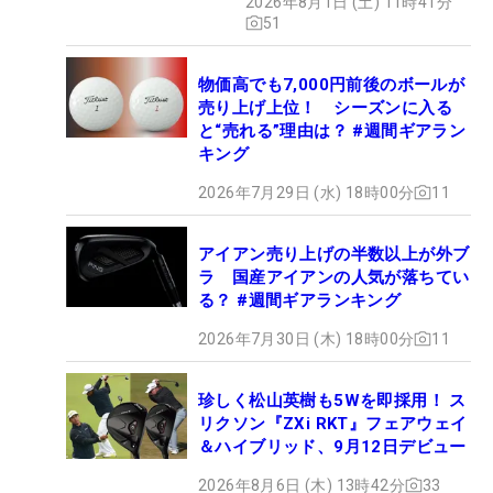
2026年8月1日 (土) 11時41分
51
物価高でも7,000円前後のボールが
売り上げ上位！ シーズンに入る
と“売れる”理由は？ #週間ギアラン
キング
2026年7月29日 (水) 18時00分
11
アイアン売り上げの半数以上が外ブ
ラ 国産アイアンの人気が落ちてい
る？ #週間ギアランキング
2026年7月30日 (木) 18時00分
11
珍しく松山英樹も5Wを即採用！ ス
リクソン『ZXi RKT』フェアウェイ
＆ハイブリッド、9月12日デビュー
2026年8月6日 (木) 13時42分
33