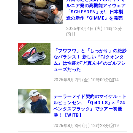
ルニア発の高機能アイウェア
「SCHEYDEN」が、日本製
造の新作『GIMME』を発売
2026年8月4日 (火) 11時12分
11
「フワフワ」と「しっかり」の絶妙
なバランス！ 新しい『FJクオンタ
ム』は性能が“ど真ん中”のゴルフシ
ューズだった
2026年8月7日 (金) 10時00分
14
テーラーメイド契約のマイケル・ト
ルビョンセン、『Qi4D LS』×『24
ベンタスブラック』でツアー初優
勝！【WITB】
2026年8月3日 (月) 12時23分
19