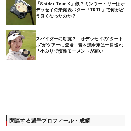
『Spider Tour X』似!? ミンウー・リーはオ
デッセイの未発表パター『TRTL』で何がど
う良くなったのか？
スパイダーに対抗？ オデッセイの“タート
ル”がツアーに登場 青木瀬令奈は一目惚れ
「小ぶりで慣性モーメントが高い」
関連する選手プロフィール・成績