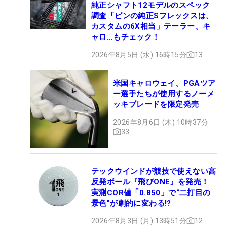
純正シャフト12モデルのスペック
調査「ピンの純正Sフレックスは、
カスタムの6X相当」テーラー、キ
ャロ…もチェック！
2026年8月5日 (水) 16時15分
13
米国キャロウェイ、PGAツア
ー選手たちが使用するノーメ
ッキブレードを限定発売
2026年8月6日 (木) 10時37分
33
テックウインドが競技で使えない高
反発ボール『飛びONE』を発売！
実測COR値「0.850」で“二打目の
景色”が劇的に変わる!?
2026年8月3日 (月) 13時51分
12