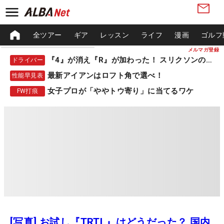
全ツアー
ギア
レッスン
ライフ
漫画
ゴルフ
メルマガ登録
『4』が消え『R』が加わった！ スリクソンの新作
ドライバー
最新アイアンはロフト角で選べ！
性能早見表
女子プロが「ややトウ寄り」に当てるワケ
FW打痕
[写真] お試し『TRTL』はどうだった？ 国内