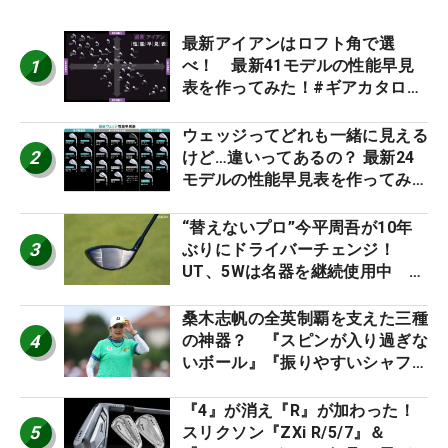
最新アイアンはロフト角で選
1
べ！ 最新41モデルの性能早見
表を作ってみた！#ギアカタログ
2026
ウェッジってどれも一緒に見える
2
けど…違いってあるの？ 最新24
モデルの性能早見表を作ってみ
た #ギアカタログ2026
“替えないプロ”今平周吾が10年
3
ぶりにドライバーチェンジ！
UT、5Wは名器を継続使用中 #
男子プロセッティング
桑木志帆の全英制覇を支えた三種
4
の神器？ 『スピンが入り過ぎな
いボール』『振りやすいシャフ
ト』『真っすぐ飛ぶドライバ
ー』 #女子プロセッティング
『4』が消え『R』が加わった！
5
スリクソン『ZXi R/5/7』＆