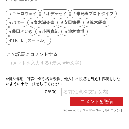
#キャロウェイ
#オデッセイ
#未発表プロトタイプ
#パター
#青木瀬令奈
#安田祐香
#荒木優奈
#藤田さいき
#小西貴紀
#池村寛世
#TRTL（タートル）