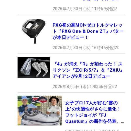
2026年7月30日 (木) 11時59分
7
PXG初の高MOI×ゼロトルクマレッ
ト『PXG One & Done ZT』パター
が本日デビュー！
2026年7月30日 (木) 16時46分
20
『4』が消え『R』が加わった！ ス
リクソン『ZXi R/5/7』＆『ZXiU』
アイアンが9月12日デビュー
2026年8月5日 (水) 17時56分
62
女子プロ17人が好む“雲の
上”の快適性がさらに進化！
フットジョイが『FJ
Quantum』の新作を発表、8
月7日デビュー