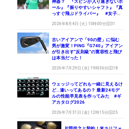
神器？ 『スピンが入り過ぎないボ
ール』『振りやすいシャフト』『真
っすぐ飛ぶドライバー』 #女子プ
ロセッティング
2026年8月4日 (火) 15時00分
31
古いアイアンで「90の壁」に悩む
男が激変！PING『G740』アイアン
が引き出す“反則級”の寛容性と飛び
は本当だった！
2026年7月29日 (水) 19時36分
18
ウェッジってどれも一緒に見えるけ
ど…違いってあるの？ 最新24モデ
ルの性能早見表を作ってみた #ギ
アカタログ2026
2026年7月31日 (金) 12時15分
25
片岡尚之と契約！米カリフォ