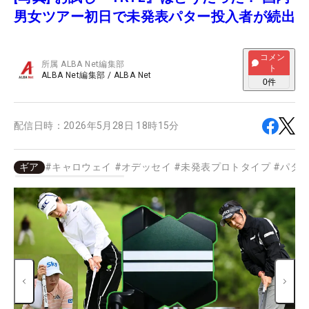
男女ツアー初日で未発表パター投入者が続出
コメン
所属
ALBA Net編集部
ト
ALBA Net編集部
/
ALBA Net
0
件
配信日時：
2026年5月28日 18時15分
ギア
#
キャロウェイ
#
オデッセイ
#
未発表プロトタイプ
#
パタ