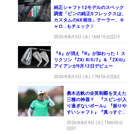
純正シャフト12モデルのスペック
調査「ピンの純正Sフレックスは、
カスタムの6X相当」テーラー、キ
ャロ…もチェック！
2026年8月5日 (水) 16時15分
13
『4』が消え『R』が加わった！ ス
リクソン『ZXi R/5/7』＆『ZXiU』
アイアンが9月12日デビュー
2026年8月5日 (水) 17時56分
62
桑木志帆の全英制覇を支えた
三種の神器？ 『スピンが入
り過ぎないボール』『振りや
すいシャフト』『真っすぐ飛
ぶドライバー』 #女子プロ
2026年8月4日 (火) 15時00分
セッティング
31