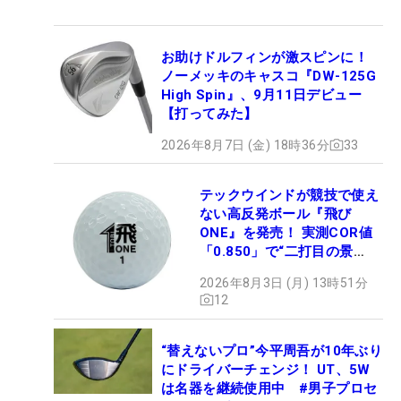
お助けドルフィンが激スピンに！
ノーメッキのキャスコ『DW-125G
High Spin』、9月11日デビュー
【打ってみた】
2026年8月7日 (金) 18時36分
33
テックウインドが競技で使え
ない高反発ボール『飛び
ONE』を発売！ 実測COR値
「0.850」で“二打目の景
色”が劇的に変わる!?
2026年8月3日 (月) 13時51分
12
“替えないプロ”今平周吾が10年ぶり
にドライバーチェンジ！ UT、5W
は名器を継続使用中 #男子プロセ