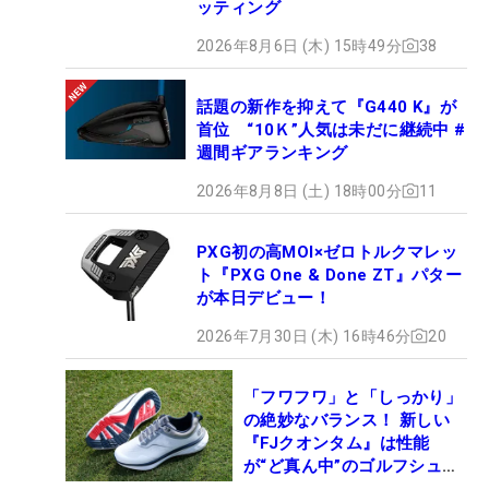
ッティング
2026年8月6日 (木) 15時49分
38
話題の新作を抑えて『G440 K』が
首位 “10Ｋ”人気は未だに継続中 #
週間ギアランキング
2026年8月8日 (土) 18時00分
11
PXG初の高MOI×ゼロトルクマレッ
ト『PXG One & Done ZT』パター
が本日デビュー！
2026年7月30日 (木) 16時46分
20
「フワフワ」と「しっかり」
の絶妙なバランス！ 新しい
『FJクオンタム』は性能
が“ど真ん中”のゴルフシュー
ズだった