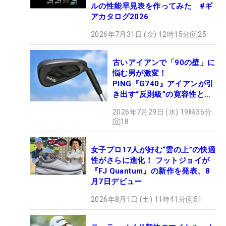
ルの性能早見表を作ってみた #ギ
アカタログ2026
2026年7月31日 (金) 12時15分
25
古いアイアンで「90の壁」に
悩む男が激変！
PING『G740』アイアンが引
き出す“反則級”の寛容性と飛
びは本当だった！
2026年7月29日 (水) 19時36分
18
女子プロ17人が好む“雲の上”の快適
性がさらに進化！ フットジョイが
『FJ Quantum』の新作を発表、8
月7日デビュー
2026年8月1日 (土) 11時41分
51