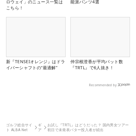
ロウェイ」のニュース一覧は
能派パンツ4選
こちら！
新『TENSEIオレンジ』はドラ
仲宗根澄香が平均パット数
イバーシャフトの“最適解”
『TRTL』で6人抜き！
Recommended by
ゴルフ総合サイ
ギ
お試し『TRTL』はどうだった？ 国内男女ツアー
ト ALBA Net
ア
初日で未発表パター投入者が続出