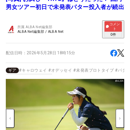
男女ツアー初日で未発表パター投入者が続出
コメン
所属
ALBA Net編集部
ト
ALBA Net編集部
/
ALBA Net
0
件
配信日時：
2026年5月28日 18時15分
ギア
#
キャロウェイ
#
オデッセイ
#
未発表プロトタイプ
#
パタ