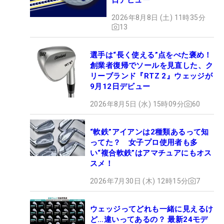
2026年8月8日 (土) 11時35分
13
選手は“長く使える”点をべた褒め！
創業者復帰でソールを見直した、ク
リーブランド『RTZ 2』ウェッジが
9月12日デビュー
2026年8月5日 (水) 15時09分
60
“軟鉄”アイアンは2種類あるって知
ってた？ 女子プロ使用者も多
い“複合軟鉄”はアマチュアにもオス
スメ！
2026年7月30日 (木) 12時15分
7
ウェッジってどれも一緒に見えるけ
ど…違いってあるの？ 最新24モデ