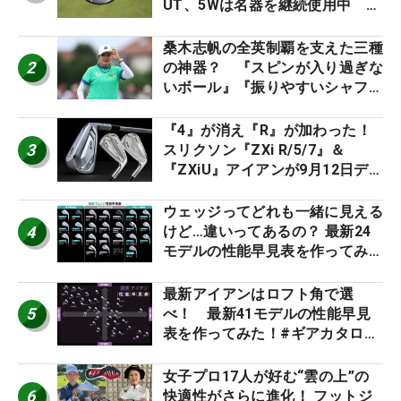
UT、5Wは名器を継続使用中 #
男子プロセッティング
桑木志帆の全英制覇を支えた三種
2
の神器？ 『スピンが入り過ぎな
いボール』『振りやすいシャフ
ト』『真っすぐ飛ぶドライバ
ー』 #女子プロセッティング
『4』が消え『R』が加わった！
3
スリクソン『ZXi R/5/7』＆
『ZXiU』アイアンが9月12日デ
ビュー
ウェッジってどれも一緒に見える
4
けど…違いってあるの？ 最新24
モデルの性能早見表を作ってみ
た #ギアカタログ2026
最新アイアンはロフト角で選
5
べ！ 最新41モデルの性能早見
表を作ってみた！#ギアカタログ
2026
女子プロ17人が好む“雲の上”の
6
快適性がさらに進化！ フットジ