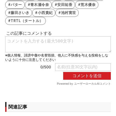
#パター
#青木瀬令奈
#安田祐香
#荒木優奈
#藤田さいき
#小西貴紀
#池村寛世
#TRTL（タートル）
関連記事