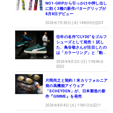
NO1-GRIPから引っかけや押し出し
に効く3種の新作パターグリップが
8月8日デビュー
2026年7月30日 (木) 14時20分
33
往年の名作“CLYDE”をゴルフ
シューズとして発売！ 試し
た、鳥谷敬さんが注目したの
は「カラーリング」と「動き
やすさ」
2026年8月2日 (日) 11時46分
52
片岡尚之と契約！米カリフォルニア
発の高機能アイウェア
「SCHEYDEN」が、日本製造の新
作『GIMME』を発売
2026年8月4日 (火) 11時12分
11