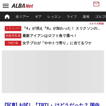
全ツアー
ギア
レッスン
ライフ
漫画
ゴルフ
メルマガ登録
『4』が消え『R』が加わった！ スリクソンの新作
ドライバー
最新アイアンはロフト角で選べ！
性能早見表
女子プロが「ややトウ寄り」に当てるワケ
FW打痕
[写真] お試し『TRTL』はどうだった？ 国内