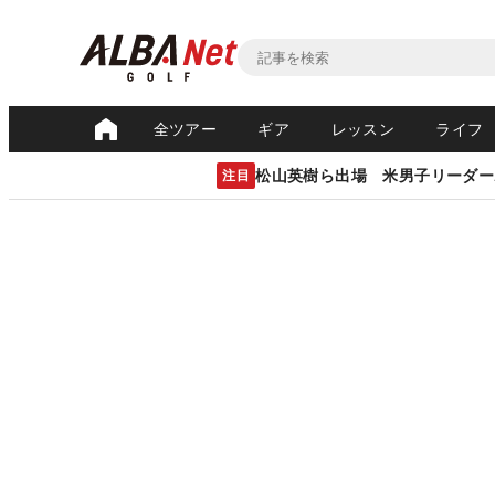
全ツアー
ギア
レッスン
ライフ
松山英樹ら出場 米男子リーダー
注目