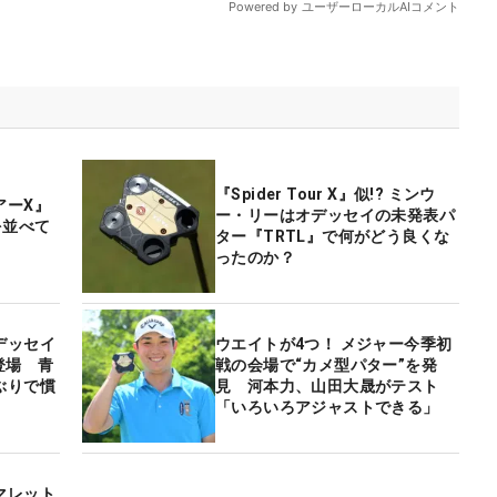
『Spider Tour X』似!? ミンウ
アーX』
ー・リーはオデッセイの未発表パ
を並べて
ター『TRTL』で何がどう良くな
ったのか？
デッセイ
ウエイトが4つ！ メジャー今季初
登場 青
戦の会場で“カメ型パター”を発
ぶりで慣
見 河本力、山田大晟がテスト
「いろいろアジャストできる」
マレット