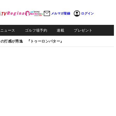
メルマガ登録
ログイン
Sニュース
ゴルフ場予約
連載
プレゼント
しの打感が秀逸 『トゥーロンパター』