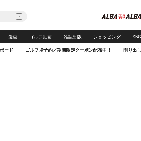
漫画
ゴルフ動画
雑誌出版
ショッピング
SN
ボード
ゴルフ場予約／期間限定クーポン配布中！
削り出