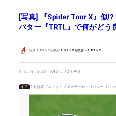
[写真] 『Spider Tour
パター『TRTL』で何がど
所属
ALBA Net編集部
ALBA Net編集部
/
ALBA Net
配信日時：
2026年5月21日 12時04分
ギア
#
未発表プロトタイプ
#
オデッセイ
#
パター
#
ミン