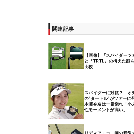
関連記事
【画像】『スパイダーツ
と『TRTL』の構えた顔
比較
スパイダーに対抗？ オ
の“タートル”がツアーに
木瀬令奈は一目惚れ「小
性モーメントが高い」
リディア・コ、謎の新型