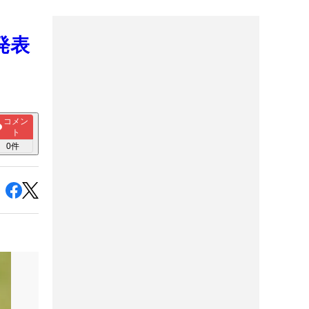
未発表
コメン
ト
0
件