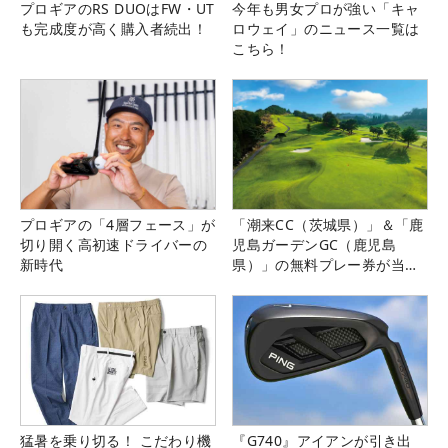
プロギアのRS DUOはFW・UT
今年も男女プロが強い「キャ
も完成度が高く購入者続出！
ロウェイ」のニュース一覧は
こちら！
プロギアの「4層フェース」が
「潮来CC（茨城県）」＆「鹿
切り開く高初速ドライバーの
児島ガーデンGC（鹿児島
新時代
県）」の無料プレー券が当た
る！！
猛暑を乗り切る！ こだわり機
『G740』アイアンが引き出