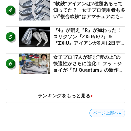
ー』 #女子プロセッティング
“軟鉄”アイアンは2種類あるって
4
知ってた？ 女子プロ使用者も多
い“複合軟鉄”はアマチュアにもオ
ススメ！
『4』が消え『R』が加わった！
5
スリクソン『ZXi R/5/7』＆
『ZXiU』アイアンが9月12日デ
ビュー
女子プロ17人が好む“雲の上”の
6
快適性がさらに進化！ フットジ
ョイが『FJ Quantum』の新作を
発表、8月7日デビュー
ランキングをもっと見る
ページ上部へ