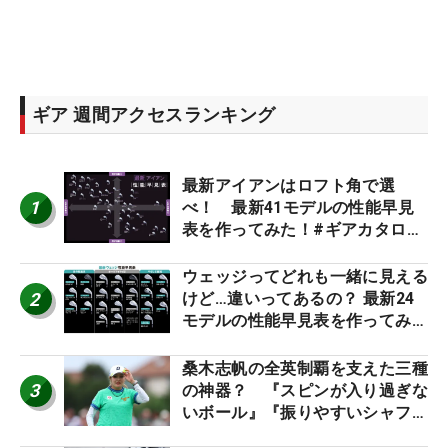
ギア 週間アクセスランキング
最新アイアンはロフト角で選
1
べ！ 最新41モデルの性能早見
表を作ってみた！#ギアカタログ
2026
ウェッジってどれも一緒に見える
2
けど…違いってあるの？ 最新24
モデルの性能早見表を作ってみ
た #ギアカタログ2026
桑木志帆の全英制覇を支えた三種
3
の神器？ 『スピンが入り過ぎな
いボール』『振りやすいシャフ
ト』『真っすぐ飛ぶドライバ