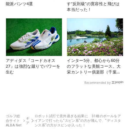
能派パンツ4選
す“反則級”の寛容性と飛びは
本当だった！
アディダス『コードカオス
インター5分、都心から60分
27』は強烈な蹴りでパワーを
のフラットな美観コース。大
生む
栄カントリー俱楽部（千葉
県）
Recommended by
ゴルフ総
ロボット試打で意外過ぎる結果に 31種のボールをア
ギ
合サイト
イアンで打ったら“スピン系”の方が飛んで、“ディスタ
ア
ALBA Net
ンス系”の方がスピンが入った！