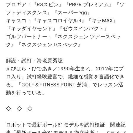
プロギア：『RSスピン』『PRGR プレミアム』『ソ
フトディスタンス』『スーパーegg』
キャスコ：『キャスコロイヤル3』『キラMAX』
『キラダイヤモンド』『ゼウスインパクト』
ゴルフパートナー：『ネクスジェン ツアースペッ
ク』『ネクスジェン Dスペック』
解説・試打：海老原秀聡
えびはら・ひであき／1990年生まれ。2012年にプ
ロ入り。試打経験豊富で、繊細な感覚を言語化でき
る。「GOLF＆FITNESS POINT 芝浦」でレッスン活
動を行っている。
◇ ◇ ◇
ロボットで最新ボール31モデルを試打検証 関連記
事「最新ボール全31モデルを徹底診断！ ドライバ