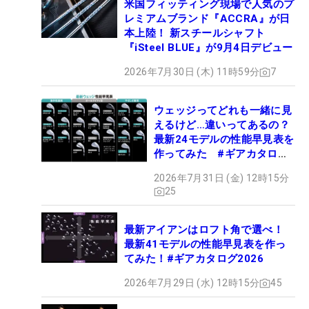
米国フィッティング現場で人気のプ
レミアムブランド『ACCRA』が日
本上陸！ 新スチールシャフト
『iSteel BLUE』が9月4日デビュー
2026年7月30日 (木) 11時59分
7
ウェッジってどれも一緒に見
えるけど…違いってあるの？
最新24モデルの性能早見表を
作ってみた #ギアカタログ
2026
2026年7月31日 (金) 12時15分
25
最新アイアンはロフト角で選べ！
最新41モデルの性能早見表を作っ
てみた！#ギアカタログ2026
2026年7月29日 (水) 12時15分
45