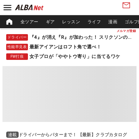
全ツアー
ギア
レッスン
ライフ
漫画
ゴルフ
メルマガ登録
『4』が消え『R』が加わった！ スリクソンの新作
ドライバー
最新アイアンはロフト角で選べ！
性能早見表
女子プロが「ややトウ寄り」に当てるワケ
FW打痕
ドライバーからパターまで！ 【最新】クラブカタログ
連載