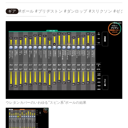
ギア
#
ボール
#
ブリヂストン
#
ダンロップ
#
スリクソン
#
ゼク
ウレタンカバーのいわゆる“スピン系”ボールの結果