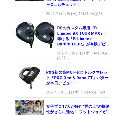
ャロ…もチェック！
2026年8月5日 (水) 16時15分
13
BSのカスタム専用『B-
Limited BX TOUR MAX』、
叩ける『B-Limited
BX★★TOUR』が今秋デビュ
ー
2026年7月29日 (水) 14時18分
27
PXG初の高MOI×ゼロトルクマレッ
ト『PXG One & Done ZT』パター
が本日デビュー！
2026年7月30日 (木) 16時46分
20
女子プロ17人が好む“雲の上”の快適
性がさらに進化！ フットジョイが