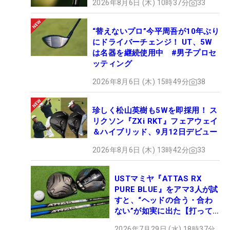
2026年8月6日 (木) 10時37分
33
“替えないプロ”今平周吾が10年ぶり
にドライバーチェンジ！ UT、5W
は名器を継続使用中 #男子プロセ
ッティング
2026年8月6日 (木) 15時49分
38
珍しく松山英樹も5Wを即採用！ ス
リクソン『ZXi RKT』フェアウェイ
＆ハイブリッド、9月12日デビュー
2026年8月6日 (木) 13時42分
33
USTマミヤ『ATTAS RX
PURE BLUE』をアマ3人が試
すと、“ヘッドの合う・合わ
ない”が如実に出た【打って
みた】
2026年7月29日 (水) 18時37分