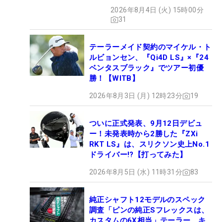
ぶドライバー』 #女子プロ
2026年8月4日 (火) 15時00分
セッティング
31
テーラーメイド契約のマイケル・ト
ルビョンセン、『Qi4D LS』×『24
ベンタスブラック』でツアー初優
勝！【WITB】
2026年8月3日 (月) 12時23分
19
ついに正式発表、9月12日デビュ
ー！未発表時から2勝した『ZXi
RKT LS』は、スリクソン史上No.1
ドライバー!?【打ってみた】
2026年8月5日 (水) 11時31分
83
純正シャフト12モデルのスペック
調査「ピンの純正Sフレックスは、
カスタムの6X相当」テーラー、キ