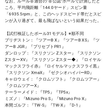
なお、ルール非適合の“非公認”ボールで計測したと
ころ、平均飛距離「144.0ヤード」スピン量
「6935.5rpm」と、このヘッドスピード帯だとスピ
ンが入り過ぎて、最も飛ばないという結果だった。
【試打検証したボール31モデル】※順不同
ブリヂストン：『ツアーB X』『ツアーB XS』『ツ
アーB JGR』『プリセプトPR1』
ダンロップ：『スリクソン Zスター』『スリクソン
ZスターXV』『スリクソン Zスター◆』『ロイヤル
マックスフライ赤』『ロイヤルマックスフライ黒』
『スリクソン XmaX』『ゼクシオハイパーRD』
キャロウェイ：『クロムソフト』『クロムツアー』
『クロムツアーX』
テーラーメイド：『TP5』『TP5x』
ミズノ：『Mizuno Pro S』『Mizuno Pro X』
本間ゴルフ：『TW-S』『TW-X』『D-1』