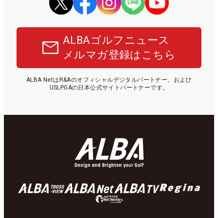
ALBAゴルフニュース
メルマガ登録はこちら
ALBA NetはR&Aのオフィシャルデジタルパートナー、および
USLPGAの日本公式サイトパートナーです。