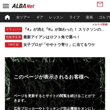
全ツアー
ギア
レッスン
ライフ
漫画
ゴルフ
メルマガ登録
『4』が消え『R』が加わった！ スリクソンの新作
ドライバー
最新アイアンはロフト角で選べ！
性能早見表
女子プロが「ややトウ寄り」に当てるワケ
FW打痕
このページが表示されるお客様へ
ページを更新するとサイトの閲覧を続けることがで
きます。
広告ブロッカーやトラッキング防止機能をオンにし