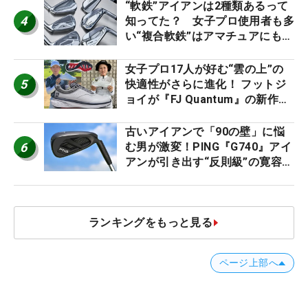
ー』 #女子プロセッティング
“軟鉄”アイアンは2種類あるって
4
知ってた？ 女子プロ使用者も多
い“複合軟鉄”はアマチュアにもオ
ススメ！
女子プロ17人が好む“雲の上”の
5
快適性がさらに進化！ フットジ
ョイが『FJ Quantum』の新作を
発表、8月7日デビュー
古いアイアンで「90の壁」に悩
6
む男が激変！PING『G740』アイ
アンが引き出す“反則級”の寛容性
と飛びは本当だった！
ランキングをもっと見る
ページ上部へ