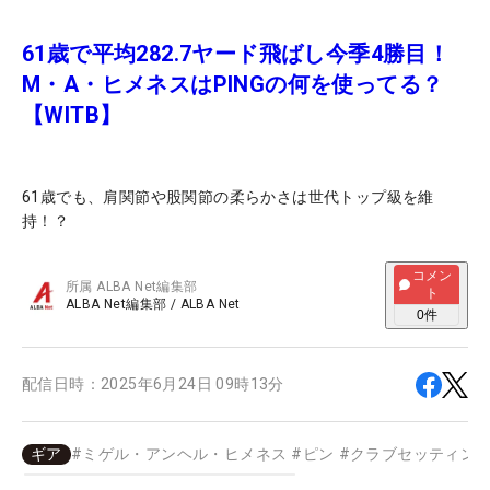
61歳で平均282.7ヤード飛ばし今季4勝目！
M・A・ヒメネスはPINGの何を使ってる？
【WITB】
61歳でも、肩関節や股関節の柔らかさは世代トップ級を維
持！？
コメン
所属
ALBA Net編集部
ト
ALBA Net編集部
/
ALBA Net
0
件
配信日時：
2025年6月24日 09時13分
ギア
#
ミゲル・アンヘル・ヒメネス
#
ピン
#
クラブセッティン