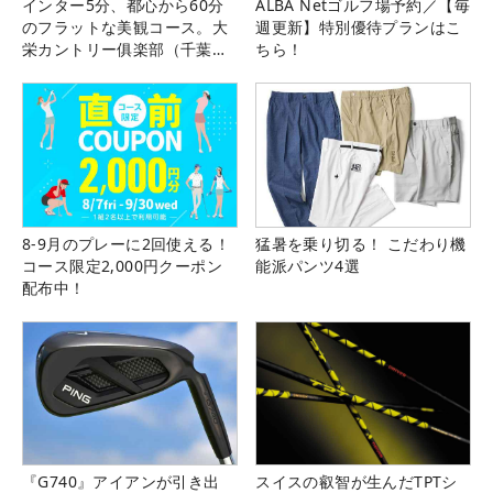
インター5分、都心から60分
ALBA Netゴルフ場予約／【毎
のフラットな美観コース。大
週更新】特別優待プランはこ
栄カントリー俱楽部（千葉
ちら！
県）
8-9月のプレーに2回使える！
猛暑を乗り切る！ こだわり機
コース限定2,000円クーポン
能派パンツ4選
配布中！
『G740』アイアンが引き出
スイスの叡智が生んだTPTシ