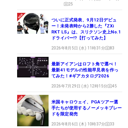
25
ついに正式発表、9月12日デビュ
ー！未発表時から2勝した『ZXi
RKT LS』は、スリクソン史上No.1
ドライバー!?【打ってみた】
2026年8月5日 (水) 11時31分
83
最新アイアンはロフト角で選べ！
最新41モデルの性能早見表を作っ
てみた！#ギアカタログ2026
2026年7月29日 (水) 12時15分
45
米国キャロウェイ、PGAツアー選
手たちが使用するノーメッキブレー
ドを限定発売
2026年8月6日 (木) 10時37分
33