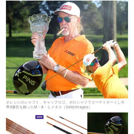
オレンジのシャフト、キャップロゴ、ポロシャツでコーディネートし今
季4勝目を飾ったM・A・ヒメネス（GettyImages）