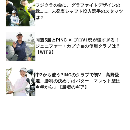
フジクラの金に、グラファイトデザインの
緑……、未発表シャフト投入選手のスタッツ
は？
同週5勝とPING ✕ プロV1勢が強すぎる！
ジェニファー・カプチョの使用クラブは？
【WITB】
中2から使うPINGのクラブで初V 高野愛
姫、勝利の決め手はパター「マレット型は
今年から」【勝者のギア】