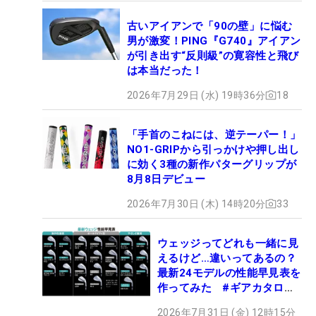
古いアイアンで「90の壁」に悩む
男が激変！PING『G740』アイアン
が引き出す“反則級”の寛容性と飛び
は本当だった！
2026年7月29日 (水) 19時36分
18
「手首のこねには、逆テーパー！」
NO1-GRIPから引っかけや押し出し
に効く3種の新作パターグリップが
8月8日デビュー
2026年7月30日 (木) 14時20分
33
ウェッジってどれも一緒に見
えるけど…違いってあるの？
最新24モデルの性能早見表を
作ってみた #ギアカタログ
2026
2026年7月31日 (金) 12時15分