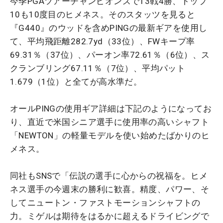
今季PGAツアーチャンピオンズで13戦4勝、トップ
10も10度目のヒメネス。そのスタッツを見ると
『G440』のウッドを含めPINGの最新ギアを使用し
て、平均飛距離282.7yd（33位）、FWキープ率
69.31％（37位）、パーオン率72.61％（6位）、ス
クランブリング67.11％（7位）、平均パット
1.679（1位）と全てが高水準だ。
オールPINGの使用ギア詳細は下記のようになってお
り、直近で米国シニア選手に使用率の高いシャフト
「NEWTON」の軽量モデルを使い始めたばかりのヒ
メネス。
同社もSNSで「伝説の選手に心からの祝福を。ヒメ
ネス選手の今週末の勝利に歓喜。精度、パワー、そ
してニュートン・ファストモーションシャフトの
力。ミゲルは期待をはるかに超えるドライビングで