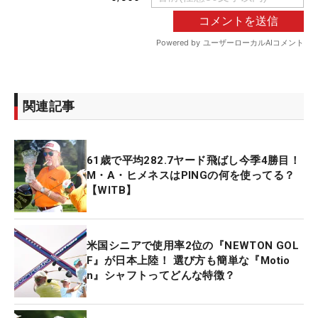
関連記事
61歳で平均282.7ヤード飛ばし今季4勝目！
M・A・ヒメネスはPINGの何を使ってる？
【WITB】
米国シニアで使用率2位の『NEWTON GOL
F』が日本上陸！ 選び方も簡単な『Motio
n』シャフトってどんな特徴？