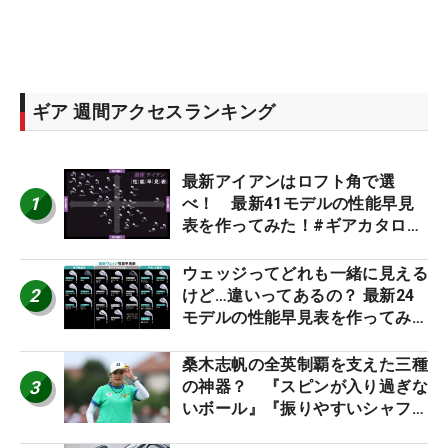
ギア 週間アクセスランキング
最新アイアンはロフト角で選
1
べ！ 最新41モデルの性能早見
表を作ってみた！#ギアカタログ
2026
ウェッジってどれも一緒に見える
2
けど…違いってあるの？ 最新24
モデルの性能早見表を作ってみ
た #ギアカタログ2026
桑木志帆の全英制覇を支えた三種
3
の神器？ 『スピンが入り過ぎな
いボール』『振りやすいシャフ
ト』『真っすぐ飛ぶドライバ