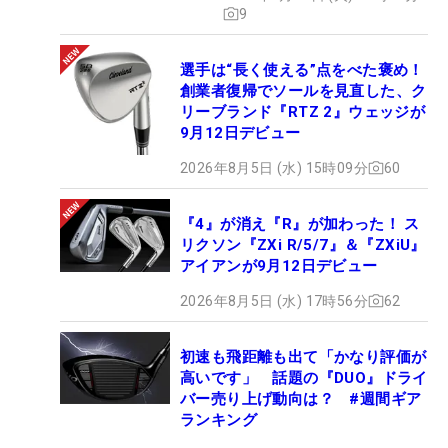
9
選手は“長く使える”点をべた褒め！
創業者復帰でソールを見直した、ク
リーブランド『RTZ 2』ウェッジが
9月12日デビュー
2026年8月5日 (水) 15時09分
60
『4』が消え『R』が加わった！ ス
リクソン『ZXi R/5/7』＆『ZXiU』
アイアンが9月12日デビュー
2026年8月5日 (水) 17時56分
62
初速も飛距離も出て「かなり評価が
高いです」 話題の『DUO』ドライ
バー売り上げ動向は？ #週間ギア
ランキング