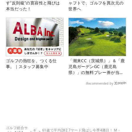
す“反則級”の寛容性と飛びは
ャフトで、ゴルフを異次元の
本当だった！
世界へ
ゴルフの熱狂を、つくる仕
「潮来CC（茨城県）」＆「鹿
事。｜スタッフ募集中
児島ガーデンGC（鹿児島
県）」の無料プレー券が当た
る！！
Recommended by
ゴルフ総合サ
ギ
61歳で平均282.7ヤード飛ばし今季4勝目！ M・