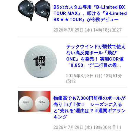
BSのカスタム専用『B-Limited BX
TOUR MAX』、叩ける『B-Limited
BX★★TOUR』が今秋デビュー
2026年7月29日 (水) 14時18分
27
テックウインドが競技で使え
ない高反発ボール『飛び
ONE』を発売！ 実測COR値
「0.850」で“二打目の景
色”が劇的に変わる!?
2026年8月3日 (月) 13時51分
12
物価高でも7,000円前後のボールが
売り上げ上位！ シーズンに入る
と“売れる”理由は？ #週間ギアラン
キング
2026年7月29日 (水) 18時00分
11