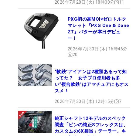
2026年7月28日 (火) 18時00分
11
PXG初の高MOI×ゼロトルク
マレット『PXG One & Done
ZT』パターが本日デビュ
ー！
2026年7月30日 (木) 16時46分
20
“軟鉄”アイアンは2種類あるって知
ってた？ 女子プロ使用者も多
い“複合軟鉄”はアマチュアにもオス
スメ！
2026年7月30日 (木) 12時15分
7
純正シャフト12モデルのスペック
調査「ピンの純正Sフレックスは、
カスタムの6X相当」テーラー、キ