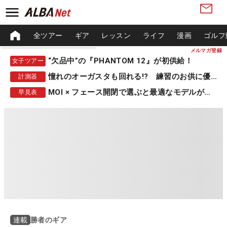
全ツアー
ギア
レッスン
ライフ
漫画
ゴルフ
メルマガ登録
“欠品中”の『PHANTOM 12』が初供給！
女子ツアー
憧れのオーガスタも回れる!? 練習のお供に優秀な一品
計測器
MOI × フェース開閉で選ぶと最適なモデルが見つかる
早見表
勝者のギア
連載