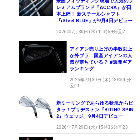
米国フィッティング現場で人気のプ
レミアムブランド『ACCRA』が日
本上陸！ 新スチールシャフト
『iSteel BLUE』が9月4日デビュー
2026年7月30日 (木) 11時59分
7
アイアン売り上げの半数以上
が外ブラ 国産アイアンの人
気が落ちている？ #週間ギア
ランキング
2026年7月30日 (木) 18時00分
11
新ミーリングであらゆる状況からピ
タッ！ブリヂストン『BITING SPIN
2』ウェッジ、9月4日デビュー
2026年7月29日 (水) 15時36分
23