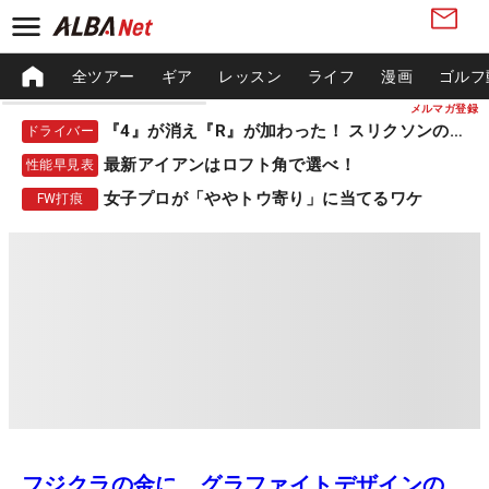
全ツアー
ギア
レッスン
ライフ
漫画
ゴルフ
メルマガ登録
『4』が消え『R』が加わった！ スリクソンの新作
ドライバー
最新アイアンはロフト角で選べ！
性能早見表
女子プロが「ややトウ寄り」に当てるワケ
FW打痕
フジクラの金に、グラファイトデザインの