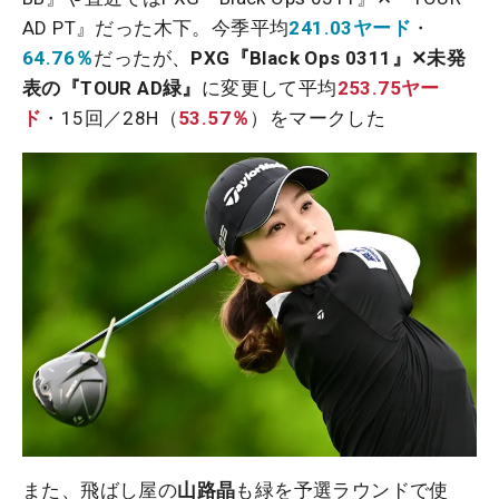
AD PT』だった木下。今季平均
241.03ヤード
・
64.76％
だったが、
PXG『Black Ops 0311』✕未発
表の『TOUR AD緑』
に変更して平均
253.75ヤー
ド
・15回／28H（
53.57％
）をマークした
また、飛ばし屋の
山路晶
も緑を予選ラウンドで使