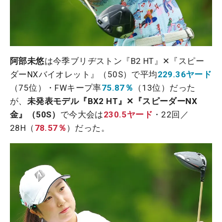
阿部未悠
は今季ブリヂストン『B2 HT』✕『スピー
ダーNXバイオレット』（50S）で平均
229.36ヤード
（75位）・FWキープ率
75.87％
（13位）だった
が、
未発表モデル『BX2 HT』✕『スピーダーNX
金』（50S）
で今大会は
230.5ヤード
・22回／
28H（
78.57％
）だった。