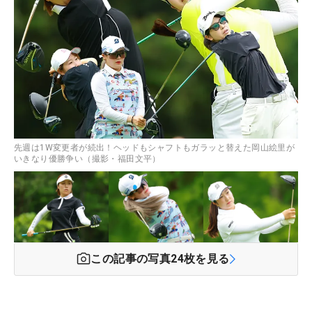
先週は1W変更者が続出！ヘッドもシャフトもガラッと替えた岡山絵里が
いきなり優勝争い（撮影・福田文平）
この記事の写真
24
枚を見る