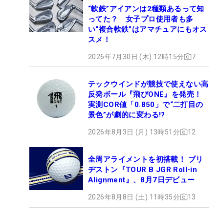
“軟鉄”アイアンは2種類あるって知
ってた？ 女子プロ使用者も多
い“複合軟鉄”はアマチュアにもオス
スメ！
2026年7月30日 (木) 12時15分
7
テックウインドが競技で使えない高
反発ボール『飛びONE』を発売！
実測COR値「0.850」で“二打目の
景色”が劇的に変わる!?
2026年8月3日 (月) 13時51分
12
全周アライメントを初搭載！ ブリ
ヂストン『TOUR B JGR Roll-in
Alignment』、8月7日デビュー
2026年8月8日 (土) 11時35分
13