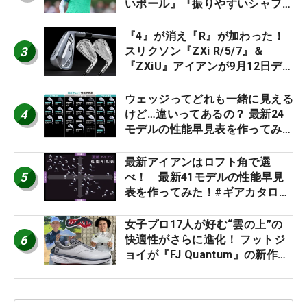
いボール』『振りやすいシャフ
ト』『真っすぐ飛ぶドライバ
ー』 #女子プロセッティング
『4』が消え『R』が加わった！
3
スリクソン『ZXi R/5/7』＆
『ZXiU』アイアンが9月12日デ
ビュー
ウェッジってどれも一緒に見える
4
けど…違いってあるの？ 最新24
モデルの性能早見表を作ってみ
た #ギアカタログ2026
最新アイアンはロフト角で選
5
べ！ 最新41モデルの性能早見
表を作ってみた！#ギアカタログ
2026
女子プロ17人が好む“雲の上”の
6
快適性がさらに進化！ フットジ
ョイが『FJ Quantum』の新作を
発表、8月7日デビュー