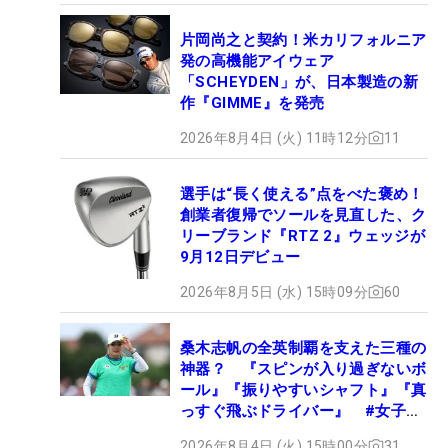
片岡尚之と契約！米カリフォルニア
発の高機能アイウェア
「SCHEYDEN」が、日本製造の新
作『GIMME』を発売
2026年8月4日 (火) 11時12分
11
選手は“長く使える”点をべた褒め！
創業者復帰でソールを見直した、ク
リーブランド『RTZ 2』ウェッジが
9月12日デビュー
2026年8月5日 (水) 15時09分
60
桑木志帆の全英制覇を支えた三種の
神器？ 『スピンが入り過ぎないボ
ール』『振りやすいシャフト』『真
っすぐ飛ぶドライバー』 #女子プ
ロセッティング
2026年8月4日 (火) 15時00分
31