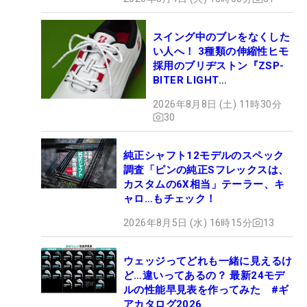
スイング中のブレをなくした
い人へ！ 3種類の伸縮性ヒモ
採用のブリヂストン『ZSP-
BITER LIGHT
MAGICLACE』、8月8日デビ
2026年8月8日 (土) 11時30分
ュー
30
純正シャフト12モデルのスペック
調査「ピンの純正Sフレックスは、
カスタムの6X相当」テーラー、キ
ャロ…もチェック！
2026年8月5日 (水) 16時15分
13
ウェッジってどれも一緒に見えるけ
ど…違いってあるの？ 最新24モデ
ルの性能早見表を作ってみた #ギ
アカタログ2026