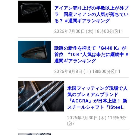
アイアン売り上げの半数以上が外ブ
ラ 国産アイアンの人気が落ちてい
る？ #週間ギアランキング
2026年7月30日 (木) 18時00分
11
話題の新作を抑えて『G440 K』が
首位 “10Ｋ”人気は未だに継続中 #
週間ギアランキング
2026年8月8日 (土) 18時00分
11
米国フィッティング現場で人
気のプレミアムブランド
『ACCRA』が日本上陸！ 新
スチールシャフト『iSteel
BLUE』が9月4日デビュー
2026年7月30日 (木) 11時59分
7