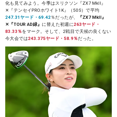
化も見てみよう。今季はスリクソン『ZX7 MkII』
✕『テンセイPROホワイト1K』（50S）で平均
247.31ヤード・69.42
％だったが、
『ZX7 MkII』
✕『TOUR AD緑』
に替えた初週に
263ヤード・
83.33％
をマーク。そして、2戦目で天候の良くない
今大会では
243.375ヤード・58.9％
だった。