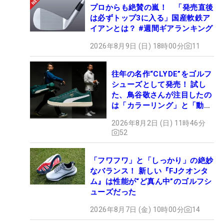
プロからも絶賛の嵐！ 「発売直後
は必ずトップ3に入る」国産軟鉄ア
イアンとは？ #週間ギアランキング
2026年8月9日 (日) 18時00分
11
往年の名作“CLYDE”をゴルフ
シューズとして発売！ 試し
た、鳥谷敬さんが注目したの
は「カラーリング」と「動き
やすさ」
2026年8月2日 (日) 11時46分
52
「フワフワ」と「しっかり」の絶妙
なバランス！ 新しい『FJクオンタ
ム』は性能が“ど真ん中”のゴルフシ
ューズだった
2026年8月7日 (金) 10時00分
14