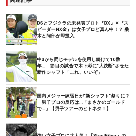
BSとフジクラの未発表プロト『BX』✕『ス
ピーダーNX金』は女子プロど真ん中！？ 桑
木と阿部が即投入
中3から同じモデルを使用し続けて10数
年… 節目の試合で木下彩に“大決断”させた
新作シャフト「これ、いいぞ」
国内メジャー練習日が“新シャフト”祭りに？
男子プロの反応は…「まさかのゴールド
で…」【男子ツアーのヒトネタ！】
強い女子プロに大人気！『SteelFiber』の