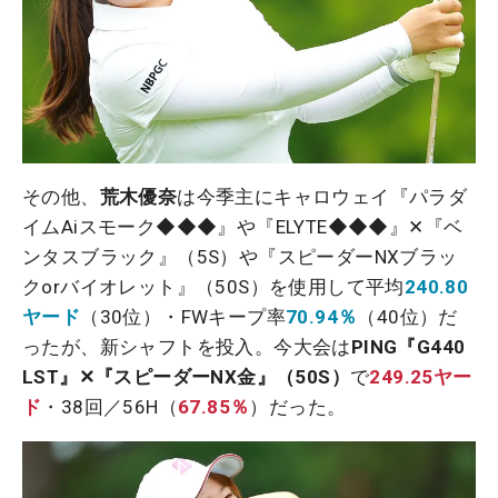
その他、
荒木優奈
は今季主にキャロウェイ『パラダ
イムAiスモーク◆◆◆』や『ELYTE◆◆◆』✕『ベ
ンタスブラック』（5S）や『スピーダーNXブラッ
クorバイオレット』（50S）を使用して平均
240.80
ヤード
（30位）・FWキープ率
70.94％
（40位）だ
ったが、新シャフトを投入。今大会は
PING『G440
LST』✕『スピーダーNX金』（50S）
で
249.25ヤー
ド
・38回／56H（
67.85％
）だった。