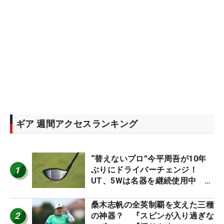
ギア 週間アクセスランキング
“替えないプロ”今平周吾が10年
1
ぶりにドライバーチェンジ！
UT、5Wは名器を継続使用中 #
男子プロセッティング
桑木志帆の全英制覇を支えた三種
2
の神器？ 『スピンが入り過ぎな