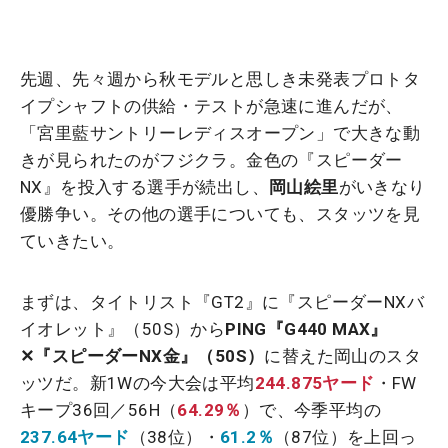
先週、先々週から秋モデルと思しき未発表プロトタ
イプシャフトの供給・テストが急速に進んだが、
「宮里藍サントリーレディスオープン」で大きな動
きが見られたのがフジクラ。金色の『スピーダー
NX』を投入する選手が続出し、
岡山絵里
がいきなり
優勝争い。その他の選手についても、スタッツを見
ていきたい。
まずは、タイトリスト『GT2』に『スピーダーNXバ
イオレット』（50S）から
PING『G440 MAX』
✕『スピーダーNX金』（50S）
に替えた岡山のスタ
ッツだ。新1Wの今大会は平均
244.875ヤード
・FW
キープ36回／56H（
64.29％
）で、今季平均の
237.64ヤード
（38位）・
61.2％
（87位）を上回っ