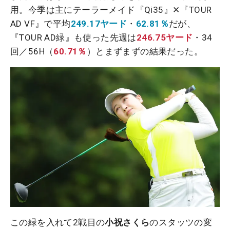
用。今季は主にテーラーメイド『Qi35』✕『TOUR
AD VF』で平均
249.17ヤード
・
62.81％
だが、
『TOUR AD緑』も使った先週は
246.75ヤード
・34
回／56H（
60.71％
）とまずまずの結果だった。
この緑を入れて2戦目の
小祝さくら
のスタッツの変