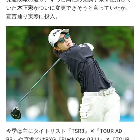
いた
木下彩
がついに変更できそうと言っていたが、
宣言通り実際に投入。
今季は主にタイトリスト『TSR3』✕『TOUR AD
BB』や直近ではPXG『Black Ops 0311』✕『TOUR