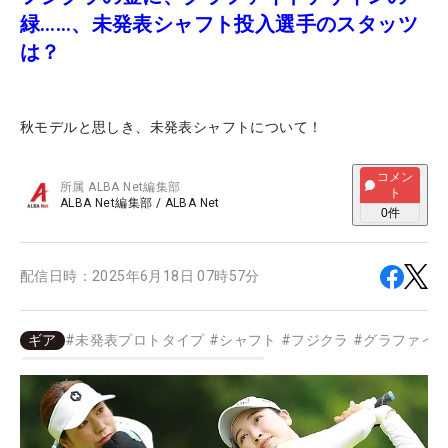
緑……、未発表シャフト投入選手のスタッツ
は？
秋モデルと思しき、未発表シャフトについて！
コメン
所属
ALBA Net編集部
ト
ALBA Net編集部
/
ALBA Net
0
件
配信日時：
2025年6月18日 07時57分
ギア
#
未発表プロトタイプ
#
シャフト
#
フジクラ
#
グラファイ