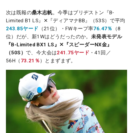
次は既報の
桑木志帆
。今季はブリヂストン『B-
Limited B1 LS』✕『ディアマナBB』（53S）で平均
243.85ヤード
（21位）・FWキープ率
76.47％
（8
位）だが、新1Wはどうだったのか。
未発表モデル
『B-Limited BX1 LS』✕『スピーダーNX金』
（50S）
で、今大会は
241.75ヤード
・41回／
56H（
73.21％
）とまずまず。