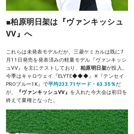
■柏原明日架は『ヴァンキッシュ
VV』へ
これらは未発表モデルだが、三菱ケミカルは既に7
月11日発売を発表済みの軽量モデル『ヴァンキッシ
ュVV』を主にテストしており、
柏原明日架
が投入。
今季はキャロウェイ『ELYTE◆◆◆』✕『テンセイ
PROブルー1K』で
平均233.71ヤード・63.35％
だ
が、
『ヴァンキッシュVV』
を入れた今大会は初日を
終えて棄権となった。