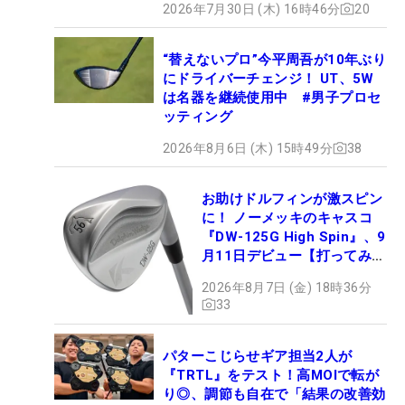
2026年7月30日 (木) 16時46分
20
“替えないプロ”今平周吾が10年ぶり
にドライバーチェンジ！ UT、5W
は名器を継続使用中 #男子プロセ
ッティング
2026年8月6日 (木) 15時49分
38
お助けドルフィンが激スピン
に！ ノーメッキのキャスコ
『DW-125G High Spin』、9
月11日デビュー【打ってみ
た】
2026年8月7日 (金) 18時36分
33
パターこじらせギア担当2人が
『TRTL』をテスト！高MOIで転が
り◎、調節も自在で「結果の改善効